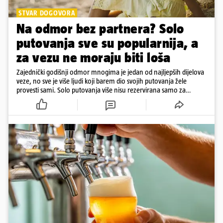
STVAR DOGOVORA
Na odmor bez partnera? Solo
putovanja sve su popularnija, a
za vezu ne moraju biti loša
Zajednički godišnji odmor mnogima je jedan od najljepših dijelova
veze, no sve je više ljudi koji barem dio svojih putovanja žele
provesti sami. Solo putovanja više nisu rezervirana samo za
samce, a činjenica da netko ima partnera ne znači nužno da svako
putovanje moraju planirati zajedno