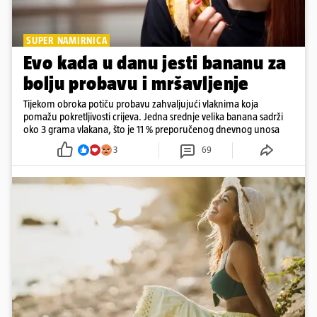
SUPER NAMIRNICA
Evo kada u danu jesti bananu za
bolju probavu i mršavljenje
Tijekom obroka potiču probavu zahvaljujući vlaknima koja
pomažu pokretljivosti crijeva. Jedna srednje velika banana sadrži
oko 3 grama vlakana, što je 11 % preporučenog dnevnog unosa
3
69