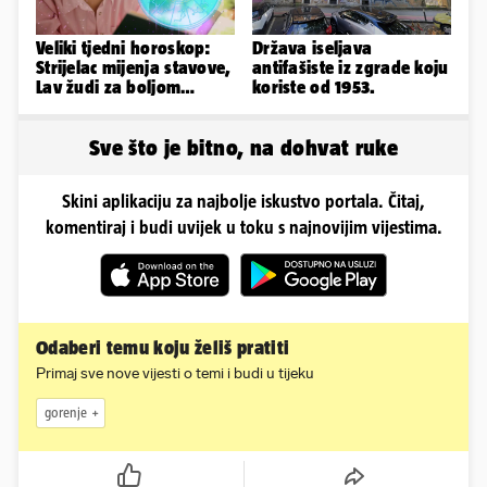
Veliki tjedni horoskop:
Država iseljava
Strijelac mijenja stavove,
antifašiste iz zgrade koju
Lav žudi za boljom
koriste od 1953.
plaćom, Bik je rastresen
Sve što je bitno, na dohvat ruke
Skini aplikaciju za najbolje iskustvo portala. Čitaj,
komentiraj i budi uvijek u toku s najnovijim vijestima.
Odaberi temu koju želiš pratiti
Primaj sve nove vijesti o temi i budi u tijeku
gorenje