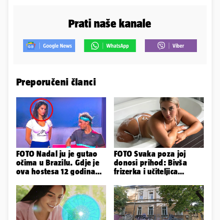
Prati naše kanale
Preporučeni članci
FOTO Nadal ju je gutao
FOTO Svaka poza joj
očima u Brazilu. Gdje je
donosi prihod: Bivša
ova hostesa 12 godina
frizerka i učiteljica
poslije i kako izgleda?
oblinama je zapalila
Instagram