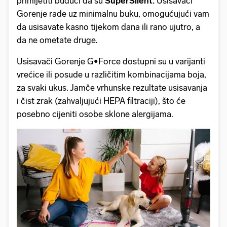
primijetiti budući da su
SuperSilent.
Usisavači
Gorenje rade uz minimalnu buku, omogućujući vam
da usisavate kasno tijekom dana ili rano ujutro, a
da ne ometate druge.
Usisavači Gorenje G•Force dostupni su u varijanti
vrećice ili posude u različitim kombinacijama boja,
za svaki ukus. Jamče vrhunske rezultate usisavanja
i čist zrak (zahvaljujući HEPA filtraciji), što će
posebno cijeniti osobe sklone alergijama.