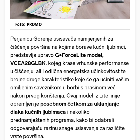
Foto: PROMO
Perjanicu Gorenje usisavača namijenjenih za
čišćenje površina na kojima borave kućni ljubimci,
predstavlja upravo
G•ForceLite
model,
VCEA28GLBK
, kojeg krase vrhunske performanse
u čišćenju, ali i odlična energetska učinkovitost te
brojne druge karakteristike koje će ga učiniti vašim
omiljenim saveznikom u borbi s prašinom već
nakon prvog korištenja. Ovaj model iz Lite linije
opremljen je
posebnom četkom za uklanjanje
dlaka kućnih ljubimaca
i nekoliko
prednamještenih programa, kako bi odabrali
odgovarajuću razinu snage usisavanja za različite
vrste površina.