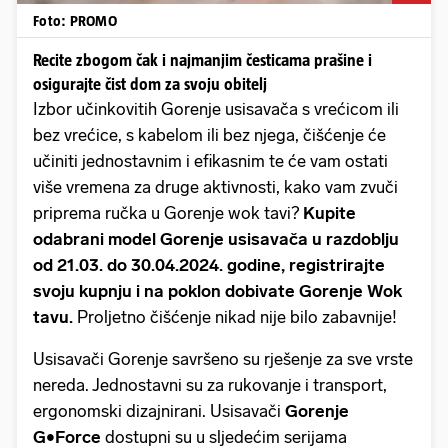
Foto: PROMO
Recite zbogom čak i najmanjim česticama prašine i
osigurajte čist dom za svoju obitelj
Izbor učinkovitih Gorenje usisavača s vrećicom ili
bez vrećice, s kabelom ili bez njega, čišćenje će
učiniti jednostavnim i efikasnim te će vam ostati
više vremena za druge aktivnosti, kako vam zvuči
priprema ručka u Gorenje wok tavi?
Kupite
odabrani model Gorenje usisavača u razdoblju
od 21.03. do 30.04.2024. godine, registrirajte
svoju kupnju i na poklon dobivate Gorenje Wok
tavu.
Proljetno čišćenje nikad nije bilo zabavnije!
Usisavači Gorenje savršeno su rješenje za sve vrste
nereda. Jednostavni su za rukovanje i transport,
ergonomski dizajnirani. Usisavači
Gorenje
G•Force
dostupni su u sljedećim serijama