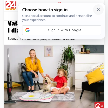
PRIJAVA
Promo sadržaj
PROMO
Vaš saveznik u borbi s prašinom
i dlakama
Sponzorirani članak,
srijeda, 17.4.2024. u 09:00
3