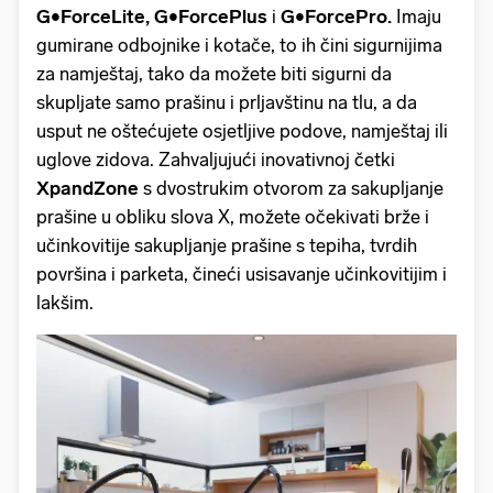
G•ForceLite, G•ForcePlus
i
G•ForcePro.
Imaju
gumirane odbojnike i kotače, to ih čini sigurnijima
za namještaj, tako da možete biti sigurni da
skupljate samo prašinu i prljavštinu na tlu, a da
usput ne oštećujete osjetljive podove, namještaj ili
uglove zidova. Zahvaljujući inovativnoj četki
XpandZone
s dvostrukim otvorom za sakupljanje
prašine u obliku slova X, možete očekivati brže i
učinkovitije sakupljanje prašine s tepiha, tvrdih
površina i parketa, čineći usisavanje učinkovitijim i
lakšim.