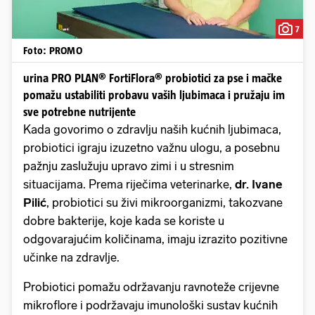
7
Foto: PROMO
urina PRO PLAN® FortiFlora® probiotici za pse i mačke
pomažu ustabiliti probavu vaših ljubimaca i pružaju im
sve potrebne nutrijente
Kada govorimo o zdravlju naših kućnih ljubimaca,
probiotici igraju izuzetno važnu ulogu, a posebnu
pažnju zaslužuju upravo zimi i u stresnim
situacijama. Prema riječima veterinarke,
dr. Ivane
Pilić
, probiotici su živi mikroorganizmi, takozvane
dobre bakterije, koje kada se koriste u
odgovarajućim količinama, imaju izrazito pozitivne
učinke na zdravlje.
Probiotici pomažu održavanju ravnoteže crijevne
mikroflore i podržavaju imunološki sustav kućnih