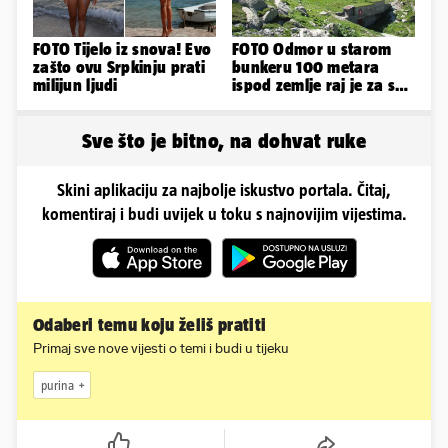
FOTO Tijelo iz snova! Evo
FOTO Odmor u starom
zašto ovu Srpkinju prati
bunkeru 100 metara
milijun ljudi
ispod zemlje raj je za sva
vaša osjetila
Sve što je bitno, na dohvat ruke
Skini aplikaciju za najbolje iskustvo portala. Čitaj,
komentiraj i budi uvijek u toku s najnovijim vijestima.
Odaberi temu koju želiš pratiti
Primaj sve nove vijesti o temi i budi u tijeku
purina