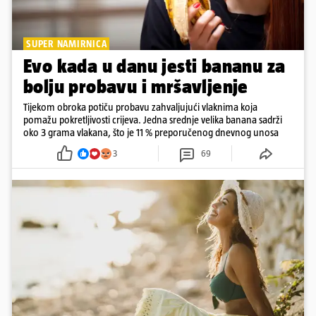
SUPER NAMIRNICA
Evo kada u danu jesti bananu za
bolju probavu i mršavljenje
Tijekom obroka potiču probavu zahvaljujući vlaknima koja
pomažu pokretljivosti crijeva. Jedna srednje velika banana sadrži
oko 3 grama vlakana, što je 11 % preporučenog dnevnog unosa
3
69