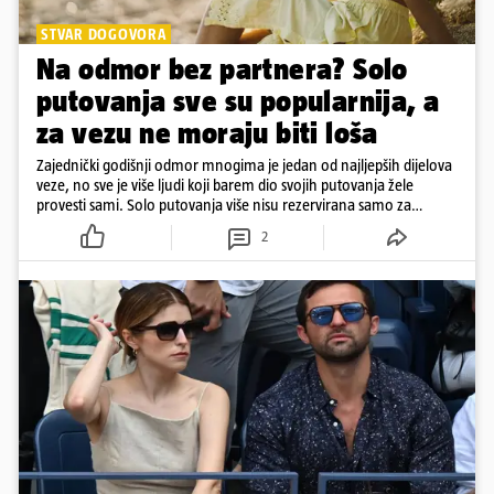
STVAR DOGOVORA
Na odmor bez partnera? Solo
putovanja sve su popularnija, a
za vezu ne moraju biti loša
Zajednički godišnji odmor mnogima je jedan od najljepših dijelova
veze, no sve je više ljudi koji barem dio svojih putovanja žele
provesti sami. Solo putovanja više nisu rezervirana samo za
samce, a činjenica da netko ima partnera ne znači nužno da svako
2
putovanje moraju planirati zajedno