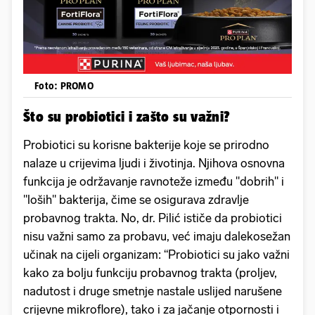
Foto: PROMO
Što su probiotici i zašto su važni?
Probiotici su korisne bakterije koje se prirodno
nalaze u crijevima ljudi i životinja. Njihova osnovna
funkcija je održavanje ravnoteže između "dobrih" i
"loših" bakterija, čime se osigurava zdravlje
probavnog trakta. No, dr. Pilić ističe da probiotici
nisu važni samo za probavu, već imaju dalekosežan
učinak na cijeli organizam: “Probiotici su jako važni
kako za bolju funkciju probavnog trakta (proljev,
nadutost i druge smetnje nastale uslijed narušene
crijevne mikroflore), tako i za jačanje otpornosti i