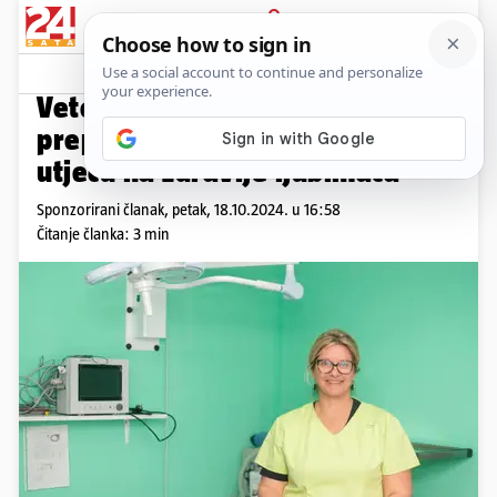
PRIJAVA
Promo sadržaj
PROMO
Veterinarka dr. Ivana Pilić
preporučuje: Kako probiotici
utječu na zdravlje ljubimaca
Sponzorirani članak,
petak, 18.10.2024. u 16:58
Čitanje članka: 3 min