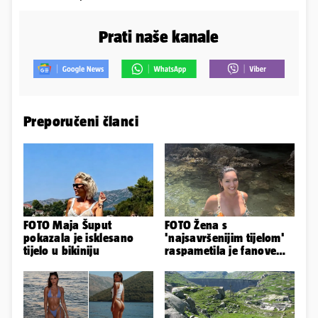
Prati naše kanale
Preporučeni članci
FOTO Maja Šuput
FOTO Žena s
pokazala je isklesano
'najsavršenijim tijelom'
tijelo u bikiniju
raspametila je fanove
zaigranim fotkama iz
plićaka