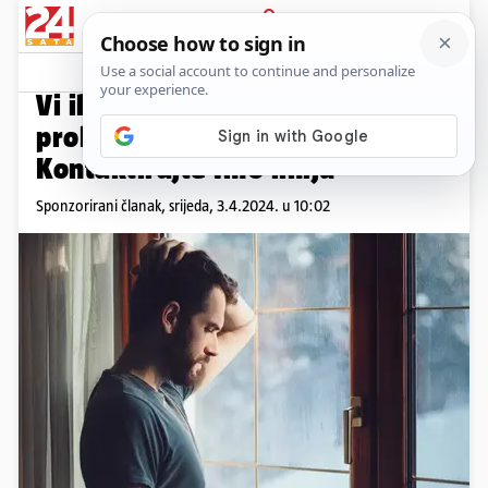
PRIJAVA
Promo sadržaj
PROMO
Vi ili netko vama blizak ima
problem s ovisnošću?
Kontaktirajte Info liniju
Sponzorirani članak,
srijeda, 3.4.2024. u 10:02