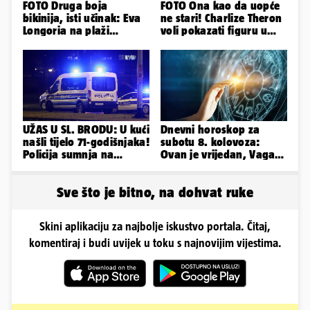
FOTO Druga boja
FOTO Ona kao da uopće
bikinija, isti učinak: Eva
ne stari! Charlize Theron
Longoria na plaži
voli pokazati figuru u
pipkala svoje zanosne
golišavim izdanjima...
obline
UŽAS U SL. BRODU: U kući
Dnevni horoskop za
našli tijelo 71-godišnjaka!
subotu 8. kolovoza:
Policija sumnja na
Ovan je vrijedan, Vaga
nasilnu smrt
uživa u izlascima...
Sve što je bitno, na dohvat ruke
Skini aplikaciju za najbolje iskustvo portala. Čitaj,
komentiraj i budi uvijek u toku s najnovijim vijestima.