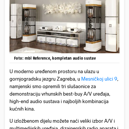
Foto: mbl Reference, kompletan audio sustav
U moderno uređenom prostoru na ulazu u
gornjogradsku jezgru Zagreba, u
Mesničkoj ulici 9
,
namjenski smo opremili tri slušaonice za
demonstraciju vrhunskih best-buy A/V uređaja,
high-end audio sustava i najboljih kombinacija
kućnih kina.
U izložbenom dijelu možete naći veliki izbor A/V i
multimedijskih uređaja, dizajnerskih radio aparata i