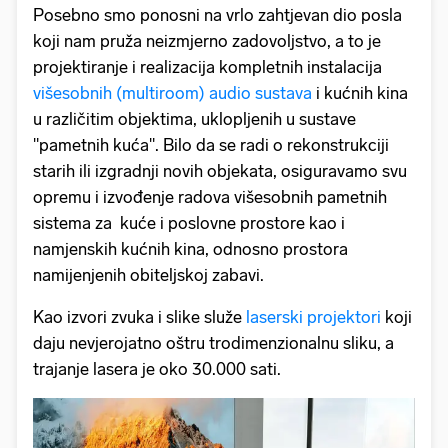
Posebno smo ponosni na vrlo zahtjevan dio posla
koji nam pruža neizmjerno zadovoljstvo, a to je
projektiranje i realizacija kompletnih instalacija
višesobnih (multiroom) audio sustava
i kućnih kina
u različitim objektima, uklopljenih u sustave
"pametnih kuća". Bilo da se radi o rekonstrukciji
starih ili izgradnji novih objekata, osiguravamo svu
opremu i izvođenje radova višesobnih pametnih
sistema za kuće i poslovne prostore kao i
namjenskih kućnih kina, odnosno prostora
namijenjenih obiteljskoj zabavi.
Kao izvori zvuka i slike služe
laserski projektori
koji
daju nevjerojatno oštru trodimenzionalnu sliku, a
trajanje lasera je oko 30.000 sati.