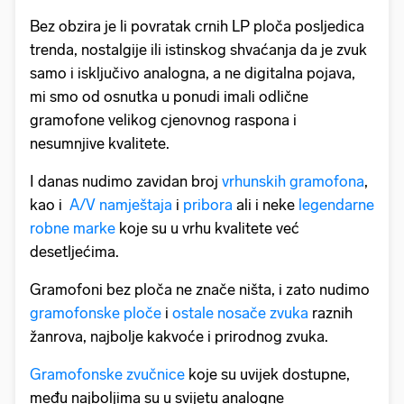
Bez obzira je li povratak crnih LP ploča posljedica
trenda, nostalgije ili istinskog shvaćanja da je zvuk
samo i isključivo analogna, a ne digitalna pojava,
mi smo od osnutka u ponudi imali odlične
gramofone velikog cjenovnog raspona i
nesumnjive kvalitete.
I danas nudimo zavidan broj
vrhunskih gramofona
,
kao i
A/V namještaja
i
pribora
ali i neke
legendarne
robne marke
koje su u vrhu kvalitete već
desetljećima.
Gramofoni bez ploča ne znače ništa, i zato nudimo
gramofonske ploče
i
ostale nosače zvuka
raznih
žanrova, najbolje kakvoće i prirodnog zvuka.
Gramofonske zvučnice
koje su uvijek dostupne,
među najboljima su u svijetu analogne