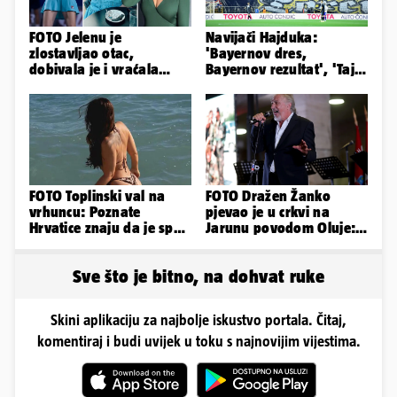
FOTO Jelenu je
Navijači Hajduka:
zlostavljao otac,
'Bayernov dres,
dobivala je i vraćala
Bayernov rezultat', 'Taj
kilograme: 'Brutalno me
igrač je sjajan, igra kao
tukao šakama'
Perišić'
FOTO Toplinski val na
FOTO Dražen Žanko
vrhuncu: Poznate
pjevao je u crkvi na
Hrvatice znaju da je spas
Jarunu povodom Oluje:
u minijaturnom bikiniju
Evo kako je izgledao
nastup
Sve što je bitno, na dohvat ruke
Skini aplikaciju za najbolje iskustvo portala. Čitaj,
komentiraj i budi uvijek u toku s najnovijim vijestima.