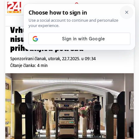
PRIJAVA
Promo sadržaj
PROMO
Vrhunski audio/video sustavi
nisu više luksuz, već
prihvatljiva potreba
Sponzorirani članak,
utorak, 22.7.2025. u 09:34
Čitanje članka: 4 min