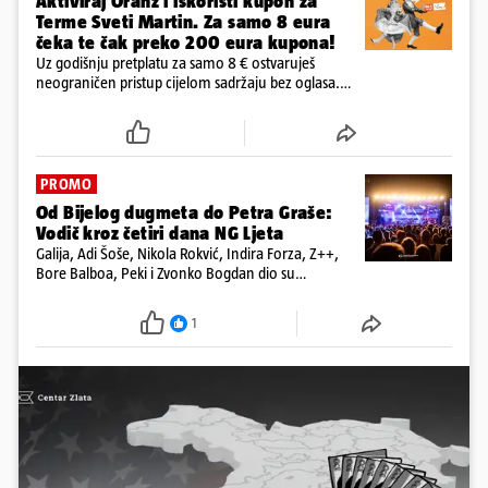
Aktiviraj Oranž i iskoristi kupon za
Terme Sveti Martin. Za samo 8 eura
čeka te čak preko 200 eura kupona!
Uz godišnju pretplatu za samo 8 € ostvaruješ
neograničen pristup cijelom sadržaju bez oglasa.
Među prvima isprobaj novu 24HEJ tražilicu, čitaj
dnevne e-novine 24sata i tjednika Express. Ali ni to
nije sve!
PROMO
Od Bijelog dugmeta do Petra Graše:
Vodič kroz četiri dana NG Ljeta
Galija, Adi Šoše, Nikola Rokvić, Indira Forza, Z++,
Bore Balboa, Peki i Zvonko Bogdan dio su
programa jubilarnog festivala koji će se od 13. do
16. kolovoza održati na dvije pozornice
1