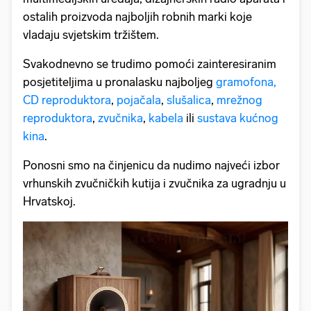
ostalih proizvoda najboljih robnih marki koje
vladaju svjetskim tržištem.
Svakodnevno se trudimo pomoći zainteresiranim
posjetiteljima u pronalasku najboljeg
gramofona,
CD reproduktora
,
pojačala
,
slušalica
,
mrežnog
reproduktora
,
zvučnika
,
kabela
ili
sustava kućnog
kina
.
Ponosni smo na činjenicu da nudimo najveći izbor
vrhunskih zvučničkih kutija i zvučnika za ugradnju u
Hrvatskoj.