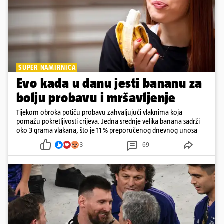
SUPER NAMIRNICA
Evo kada u danu jesti bananu za
bolju probavu i mršavljenje
Tijekom obroka potiču probavu zahvaljujući vlaknima koja
pomažu pokretljivosti crijeva. Jedna srednje velika banana sadrži
oko 3 grama vlakana, što je 11 % preporučenog dnevnog unosa
3
69