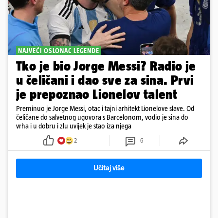
NAJVEĆI OSLONAC LEGENDE
Tko je bio Jorge Messi? Radio je
u čeličani i dao sve za sina. Prvi
je prepoznao Lionelov talent
Preminuo je Jorge Messi, otac i tajni arhitekt Lionelove slave. Od
čeličane do salvetnog ugovora s Barcelonom, vodio je sina do
vrha i u dobru i zlu uvijek je stao iza njega
2
6
Učitaj više