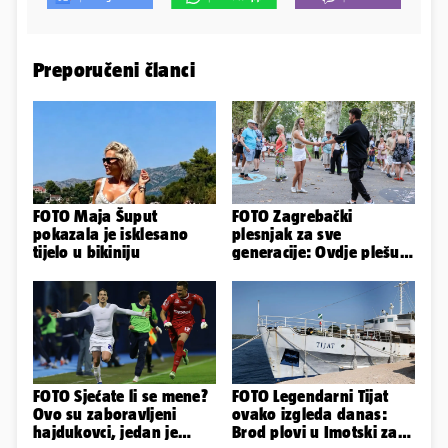
Preporučeni članci
FOTO Maja Šuput
FOTO Zagrebački
pokazala je isklesano
plesnjak za sve
tijelo u bikiniju
generacije: Ovdje plešu
baš svi
FOTO Sjećate li se mene?
FOTO Legendarni Tijat
Ovo su zaboravljeni
ovako izgleda danas:
hajdukovci, jedan je
Brod plovi u Imotski za