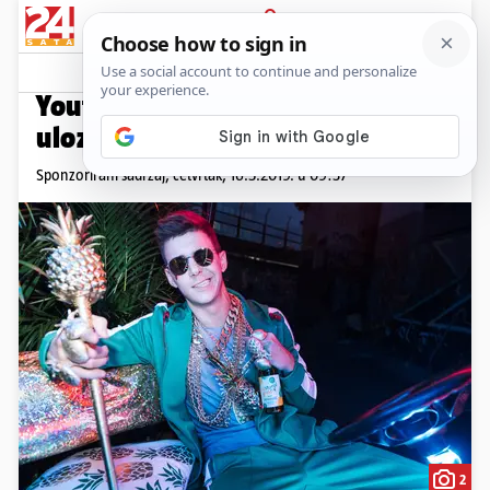
PRIJAVA
Promo sadržaj
PROMO
Youtuberska zvijezda u novoj
ulozi: Lay Z prirodan do bola
Sponzorirani sadržaj,
četvrtak, 16.5.2019. u 09:37
2