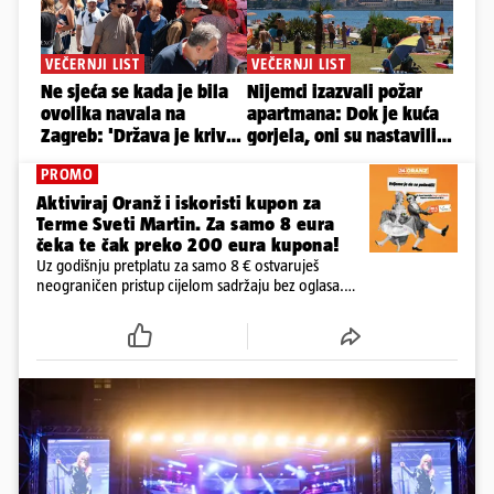
PROMO
Aktiviraj Oranž i iskoristi kupon za
Terme Sveti Martin. Za samo 8 eura
čeka te čak preko 200 eura kupona!
Uz godišnju pretplatu za samo 8 € ostvaruješ
neograničen pristup cijelom sadržaju bez oglasa.
Među prvima isprobaj novu 24HEJ tražilicu, čitaj
dnevne e-novine 24sata i tjednika Express. Ali ni to
nije sve!