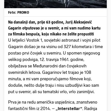
Foto: PROMO
Na današnji dan, prije 63 godine, Jurij Aleksejevič
Gagarin otputovao je u svemir, a mi vam nudimo kartu
za filmska bespuća, koju nikako ne želite propustiti
U letjelici Vostok 1, sovjetski astronaut i vojni pilot
Gagarin došao je na visinu od 327 kilometara i time
postao prvi čovjek u svemiru. U spomen njegovog
velikog podviga, 12. travnja 1961. godine,
obilježava se Međunarodni dan čovjekovih
svemirskih letova. Gagarinov let trajao je 108
minuta, a mi vam preporučujemo filmove koji,
doduše, nešto dulje traju i nisu uzbudljivi kao sam
put u svemir, ali su tematski vrlo, vrlo zanimljivi.
Prva je na redu američka uspješnica, znanstveno
fantastični film iz 2014. –
„Interstellar“
. Radnja