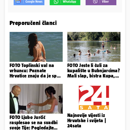
Preporučeni članci
FOTO Toplinski val na
FOTO Jeste li čuli za
vrhuncu: Poznate
kupalište u Bubnjarcima?
Hrvatice znaju da je spas
Mali slap, bistra Kupa,
u minijaturnom bikiniju
šumski hlad - prava
idila!
Najnovije vijesti iz
FOTO Ljubo Jurčić
Hrvatske i svijeta |
rasplesao se na svadbi
24sata
svoje Tije: Pogledajte