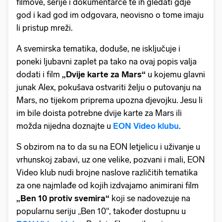
filmove, serije i dokumentarce te ih gledati gdje
god i kad god im odgovara, neovisno o tome imaju
li pristup mreži.
A svemirska tematika, doduše, ne isključuje i
poneki ljubavni zaplet pa tako na ovaj popis valja
dodati i film
„Dvije karte za Mars“
u kojemu glavni
junak Alex, pokušava ostvariti želju o putovanju na
Mars, no tijekom priprema upozna djevojku. Jesu li
im bile doista potrebne dvije karte za Mars ili
možda nijedna doznajte u
EON Video klubu
.
S obzirom na to da su na EON letjelicu i uživanje u
vrhunskoj zabavi, uz one velike, pozvani i mali, EON
Video klub nudi brojne naslove različitih tematika
za one najmlađe od kojih izdvajamo animirani film
„Ben 10 protiv svemira“
koji se nadovezuje na
popularnu seriju „Ben 10“, također dostupnu u