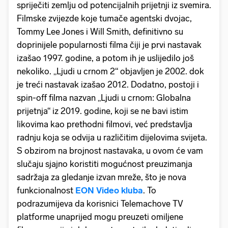
spriječiti zemlju od potencijalnih prijetnji iz svemira.
Filmske zvijezde koje tumače agentski dvojac,
Tommy Lee Jones i Will Smith, definitivno su
doprinijele popularnosti filma čiji je prvi nastavak
izašao 1997. godine, a potom ih je uslijedilo još
nekoliko. „Ljudi u crnom 2“ objavljen je 2002. dok
je treći nastavak izašao 2012. Dodatno, postoji i
spin-off filma nazvan „Ljudi u crnom: Globalna
prijetnja“ iz 2019. godine, koji se ne bavi istim
likovima kao prethodni filmovi, već predstavlja
radnju koja se odvija u različitim dijelovima svijeta.
S obzirom na brojnost nastavaka, u ovom će vam
slučaju sjajno koristiti mogućnost preuzimanja
sadržaja za gledanje izvan mreže, što je nova
funkcionalnost
EON Video kluba
. To
podrazumijeva da korisnici Telemachove TV
platforme unaprijed mogu preuzeti omiljene