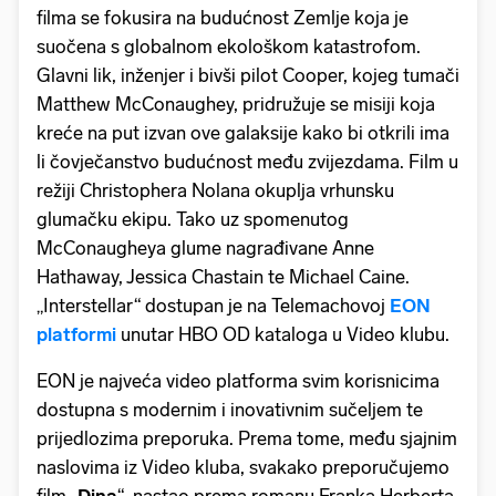
filma se fokusira na budućnost Zemlje koja je
suočena s globalnom ekološkom katastrofom.
Glavni lik, inženjer i bivši pilot Cooper, kojeg tumači
Matthew McConaughey, pridružuje se misiji koja
kreće na put izvan ove galaksije kako bi otkrili ima
li čovječanstvo budućnost među zvijezdama. Film u
režiji Christophera Nolana okuplja vrhunsku
glumačku ekipu. Tako uz spomenutog
McConaugheya glume nagrađivane Anne
Hathaway, Jessica Chastain te Michael Caine.
„Interstellar“ dostupan je na Telemachovoj
EON
platformi
unutar HBO OD kataloga u Video klubu.
EON je najveća video platforma svim korisnicima
dostupna s modernim i inovativnim sučeljem te
prijedlozima preporuka. Prema tome, među sjajnim
naslovima iz Video kluba, svakako preporučujemo