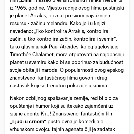
film „
Dina
“, nastao prema romanu Franka Herberta
iz 1965. godine. Mjesto radnje ovog filma pustinjski
je planet Arrakis, poznat po svom najvažnijem
resursu - začinu melandru. Kako je i u knjizi
navedeno: „Tko kontrolira Arrakis, kontrolira i
začin, a tko kontrolira začin, kontrolira i svemir“,
tako glavni junak Paul Atreides, kojeg utjelovljuje
Timothée Chalamet, mora otputovati na najopasniji
planet u svemiru kako bi se pobrinuo za budućnost
svoje obitelji i naroda. O popularnosti ovog epskog
znanstveno-fantastičnog filma govori i drugi
nastavak koji se trenutno prikazuje u kinima.
Nakon ozbiljnog spašavanja zemlje, red bi bio za
opuštanje i humor koji su itekako zajamčeni uz
sjajne agente K i J! Znanstveno-fantastični film
„Ljudi u crnom“
pustolovna je komedija o
vrhunskom dvojcu tajnih agenata čiji je zadatak