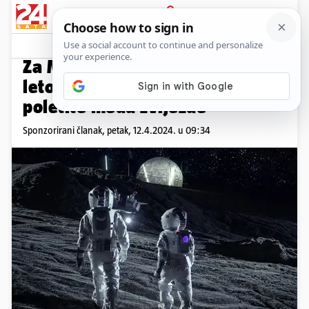
PRIJAVA
Promo sadržaj
PROMO
Za Međunarodni dan svemirskih
letova uskočite u EON letjelicu i
poletite među zvijezde
Sponzorirani članak,
petak, 12.4.2024. u 09:34