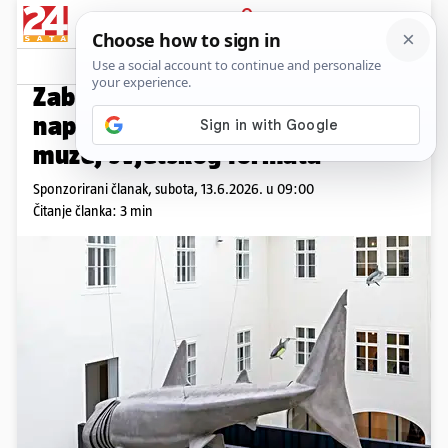
PRIJAVA
Promo sadržaj
PROMO
Zaboravite Beč i London: Zagreb
napokon ima prirodoslovni
muzej svjetskog formata
Sponzorirani članak,
subota, 13.6.2026. u 09:00
Čitanje članka: 3 min