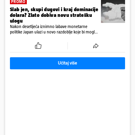
PROMO
Slab jen, skupi dugovi i kraj dominacije
dolara? Zlato dobiva novu stratešku
ulogu
Nakon desetljeća iznimno labave monetarne
politike Japan ulazi u novo razdoblje koje bi moglo
imati posljedice daleko izvan granica njegove
ekonomije
Učitaj više