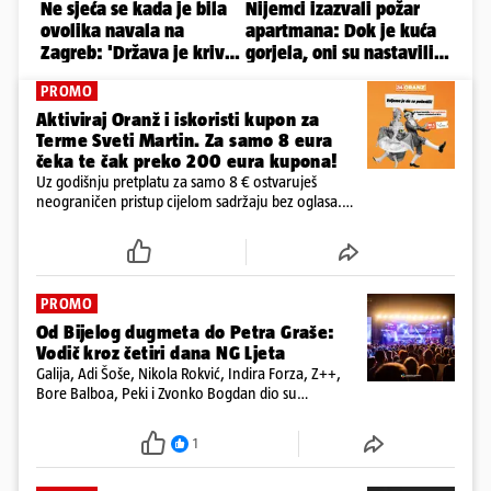
PROMO
Aktiviraj Oranž i iskoristi kupon za
Terme Sveti Martin. Za samo 8 eura
čeka te čak preko 200 eura kupona!
Uz godišnju pretplatu za samo 8 € ostvaruješ
neograničen pristup cijelom sadržaju bez oglasa.
Među prvima isprobaj novu 24HEJ tražilicu, čitaj
dnevne e-novine 24sata i tjednika Express. Ali ni to
nije sve!
PROMO
Od Bijelog dugmeta do Petra Graše:
Vodič kroz četiri dana NG Ljeta
Galija, Adi Šoše, Nikola Rokvić, Indira Forza, Z++,
Bore Balboa, Peki i Zvonko Bogdan dio su
programa jubilarnog festivala koji će se od 13. do
16. kolovoza održati na dvije pozornice
1