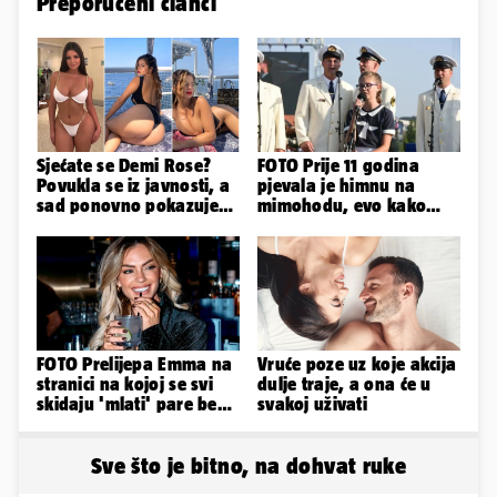
Preporučeni članci
Sjećate se Demi Rose?
FOTO Prije 11 godina
Povukla se iz javnosti, a
pjevala je himnu na
sad ponovno pokazuje
mimohodu, evo kako
obline. Ovako izgleda
danas izgleda Mia
Negovetić
FOTO Prelijepa Emma na
Vruće poze uz koje akcija
stranici na kojoj se svi
dulje traje, a ona će u
skidaju 'mlati' pare bez
svakoj uživati
'prodaje tijela'
Sve što je bitno, na dohvat ruke