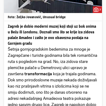
7
Foto: Željko Jovanović, Unusual bridge
Zagreb je dobio moderni muzej koji stoji uz bok onima
u Beču ili Londonu. Doznali smo što se krije iza zidova
palače Amadeo i zašto je ovo obavezna postaja na
Gornjem gradu
Šetnja gornjogradskim bedemima za mnoge je
Zagrepčane i turiste godinama bila tek romantična
ruta s pogledom na grad. No, iza zidova stare
plemićke palače u Demetrovoj ulici upravo je
završena
transformacija
koja je trajala godinama.
Dok smo prirodoslovne muzeje nekada doživljavali
kao niz prašnjavih vitrina s izlošcima koji se ne
smiju dodirnuti, ono što je danas otvoreno na
adresi nekadašnjeg Amadeova teatra pokazuje
jedno sasvim drugo lice. Zagreb je napokon dobio