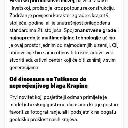
Hrvatski prirodoslovni muzej
, najveći takav u
Hrvatskoj, prošao je kroz potpunu rekonstrukciju.
Zadržan je povijesni karakter zgrade s kraja 19.
stoljeća. godine, ali je unutrašnjost prilagođena
standardima 21. stoljeća. Spoj
znanstvene građe i
najnaprednije multimedijalne tehnologije
učinio
je ovaj prostor jednim od najmodernijih u zemlji. Cilj
obnove nije bio samo obnoviti trošne zidove, već
stvoriti edukativni centar koji će biti zanimljiv svim
generacijama.
Od dinosaura na Tuškancu do
neprocjenjivog blaga Krapine
Prvi novitet koji posjetitelji odmah primijete je
model
istarskog guštera
, dinosaura koji je postao
favorit za fotografiranje, ali i podsjetnik na bogatu
geološku prošlost naših krajeva.