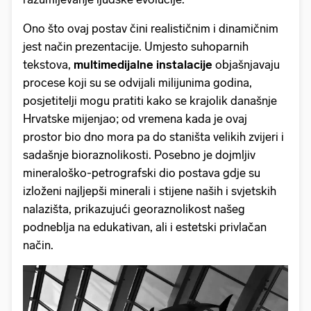
Ono što ovaj postav čini realističnim i dinamičnim
jest način prezentacije. Umjesto suhoparnih
tekstova,
multimedijalne instalacije
objašnjavaju
procese koji su se odvijali milijunima godina,
posjetitelji mogu pratiti kako se krajolik današnje
Hrvatske mijenjao; od vremena kada je ovaj
prostor bio dno mora pa do staništa velikih zvijeri i
sadašnje bioraznolikosti. Posebno je dojmljiv
mineraloško-petrografski dio postava gdje su
izloženi najljepši minerali i stijene naših i svjetskih
nalazišta, prikazujući georaznolikost našeg
podneblja na edukativan, ali i estetski privlačan
način.