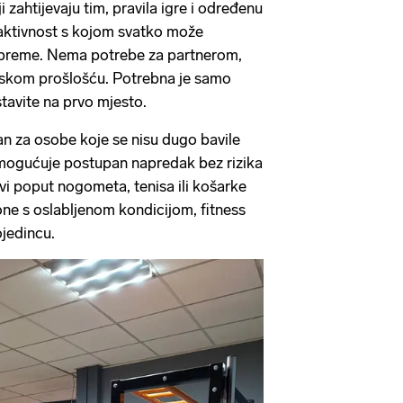
 zahtijevaju tim, pravila igre i određenu
e aktivnost s kojom svatko može
ipreme. Nema potrebe za partnerom,
tskom prošlošću. Potrebna je samo
stavite na prvo mjesto.
an za osobe koje se nisu dugo bavile
omogućuje postupan napredak bez rizika
vi poput nogometa, tenisa ili košarke
ne s oslabljenom kondicijom, fitness
jedincu.