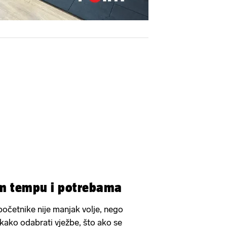
m tempu i potrebama
očetnike nije manjak volje, nego
 kako odabrati vježbe, što ako se