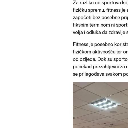
Za razliku od sportova koji
fizičku spremu, fitness j
započeti bez posebne pr
fiksnim terminom ni spor
volja i odluka da zdravlje 
Fitness je posebno korist
fizičkom aktivnošću jer 
od ozljeda. Dok su sporto
ponekad prezahtjevni za o
se prilagođava svakom po