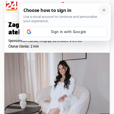
PRIJAVA
Promo sadržaj
PROMO
Zagreb je bogatiji za beauty
atelje nove generacije
Sponzorirani članak,
nedjelja, 22.6.2025. u 09:00
Čitanje članka: 2 min