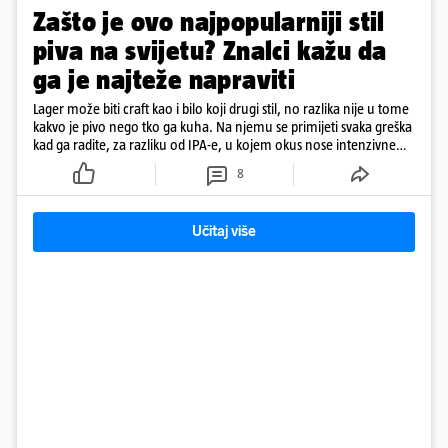
Zašto je ovo najpopularniji stil
piva na svijetu? Znalci kažu da
ga je najteže napraviti
Lager može biti craft kao i bilo koji drugi stil, no razlika nije u tome
kakvo je pivo nego tko ga kuha. Na njemu se primijeti svaka greška
kad ga radite, za razliku od IPA-e, u kojem okus nose intenzivne
arome
8
Učitaj više