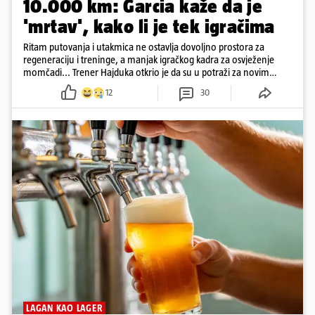
10.000 km: Garcia kaže da je
'mrtav', kako li je tek igračima
Ritam putovanja i utakmica ne ostavlja dovoljno prostora za
regeneraciju i treninge, a manjak igračkog kadra za osvježenje
momčadi... Trener Hajduka otkrio je da su u potraži za novim
igračima na tržištu....
12
30
LAGAN KAO LAGER