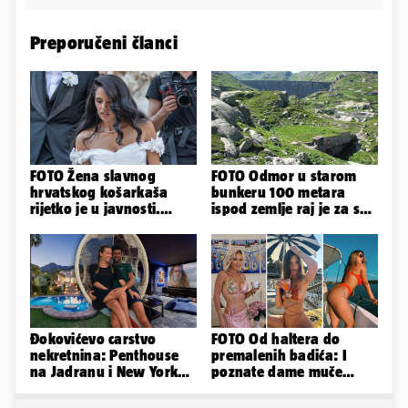
Preporučeni članci
FOTO Žena slavnog
FOTO Odmor u starom
hrvatskog košarkaša
bunkeru 100 metara
rijetko je u javnosti.
ispod zemlje raj je za sva
Ovako im je izgledalo
vaša osjetila
vjenčanje
Đokovićevo carstvo
FOTO Od haltera do
nekretnina: Penthouse
premalenih badića: I
na Jadranu i New Yorku,
poznate dame muče
španjolska vila, hoteli...
vrućine, evo kako su
pozirale