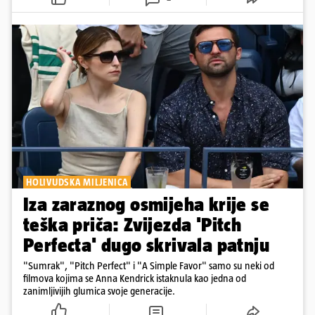
putovanje moraju planirati zajedno
HOLIVUDSKA MILJENICA
Iza zaraznog osmijeha krije se
teška priča: Zvijezda 'Pitch
Perfecta' dugo skrivala patnju
"Sumrak", "Pitch Perfect" i "A Simple Favor" samo su neki od
filmova kojima se Anna Kendrick istaknula kao jedna od
zanimljivijih glumica svoje generacije.