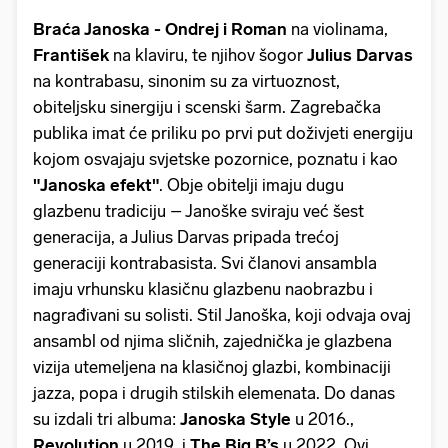
Braća Janoska - Ondrej i Roman
na violinama,
František
na klaviru, te njihov šogor
Julius Darvas
na kontrabasu, sinonim su za virtuoznost,
obiteljsku sinergiju i scenski šarm. Zagrebačka
publika imat će priliku po prvi put doživjeti energiju
kojom osvajaju svjetske pozornice, poznatu i kao
"Janoska efekt"
. Obje obitelji imaju dugu
glazbenu tradiciju – Janoške sviraju već šest
generacija, a Julius Darvas pripada trećoj
generaciji kontrabasista. Svi članovi ansambla
imaju vrhunsku klasičnu glazbenu naobrazbu i
nagrađivani su solisti. Stil Janoška, koji odvaja ovaj
ansambl od njima sličnih, zajednička je glazbena
vizija utemeljena na klasičnoj glazbi, kombinaciji
jazza, popa i drugih stilskih elemenata. Do danas
su izdali tri albuma:
Janoska Style
u 2016.,
Revolution
u 2019. i
The Big B’s
u 2022. Ovi