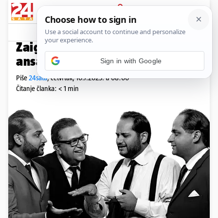
PRIJAVA
Promo sadržaj
Komentari
0
PROMO
Zaigraj i osvoji ulaznice za
ansambl Janoška na Griču
Piše
24sata
,
četvrtak, 10.7.2025. u 08:00
Čitanje članka: < 1 min