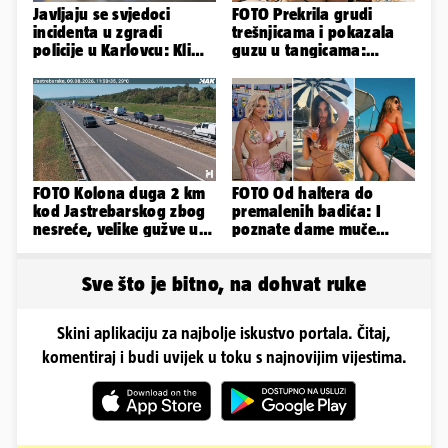
Javljaju se svjedoci
FOTO Prekrila grudi
incidenta u zgradi
trešnjicama i pokazala
policije u Karlovcu: Klima
guzu u tangicama:
je radila, rekli su da
Ovako ljetuje bujna
izađemo
Slavonka
FOTO Kolona duga 2 km
FOTO Od haltera do
kod Jastrebarskog zbog
premalenih badića: I
nesreće, velike gužve u
poznate dame muče
smjeru Zagreba
vrućine, evo kako su
pozirale
Sve što je bitno, na dohvat ruke
Skini aplikaciju za najbolje iskustvo portala. Čitaj,
komentiraj i budi uvijek u toku s najnovijim vijestima.