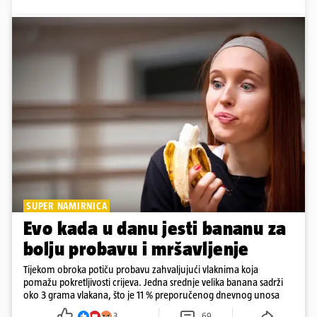
SUPER NAMIRNICA
Evo kada u danu jesti bananu za
bolju probavu i mršavljenje
Tijekom obroka potiču probavu zahvaljujući vlaknima koja
pomažu pokretljivosti crijeva. Jedna srednje velika banana sadrži
oko 3 grama vlakana, što je 11 % preporučenog dnevnog unosa
3
69