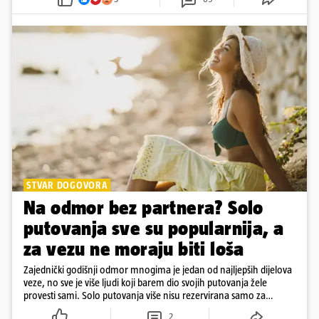
STVAR DOGOVORA
Na odmor bez partnera? Solo
putovanja sve su popularnija, a
za vezu ne moraju biti loša
Zajednički godišnji odmor mnogima je jedan od najljepših dijelova
veze, no sve je više ljudi koji barem dio svojih putovanja žele
provesti sami. Solo putovanja više nisu rezervirana samo za
samce, a činjenica da netko ima partnera ne znači nužno da svako
2