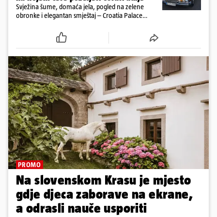
Svježina šume, domaća jela, pogled na zelene
obronke i elegantan smještaj – Croatia Palace
otkriva sasvim drukčiji doživljaj ljeta u Ravnoj Gori
PROMO
Na slovenskom Krasu je mjesto
gdje djeca zaborave na ekrane,
a odrasli nauče usporiti