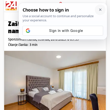
PRIJAVA
Promo sadržaj
PROMO
Zašto sve više ljudi bira
namještaj s potpisom
Sponzorirani članak,
četvrtak, 26.6.2025. u 09:59
Čitanje članka: 3 min