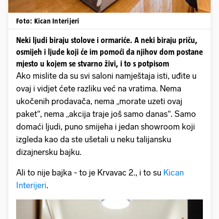
Foto: Kican Interijeri
Neki ljudi biraju stolove i ormariće. A neki biraju priču,
osmijeh i ljude koji će im pomoći da njihov dom postane
mjesto u kojem se stvarno živi, i to s potpisom
Ako mislite da su svi saloni namještaja isti, uđite u
ovaj i vidjet ćete razliku već na vratima. Nema
ukočenih prodavača, nema „morate uzeti ovaj
paket“, nema „akcija traje još samo danas“. Samo
domaći ljudi, puno smijeha i jedan showroom koji
izgleda kao da ste ušetali u neku talijansku
dizajnersku bajku.
Ali to nije bajka - to je Krvavac 2., i to su
Kican
Interijeri
.