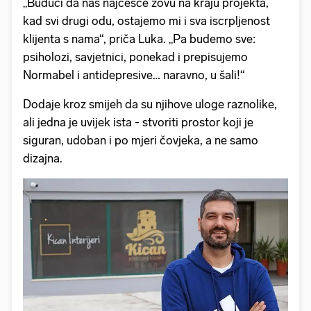
„Budući da nas najčešće zovu na kraju projekta,
kad svi drugi odu, ostajemo mi i sva iscrpljenost
klijenta s nama“, priča Luka. „Pa budemo sve:
psiholozi, savjetnici, ponekad i prepisujemo
Normabel i antidepresive… naravno, u šali!“
Dodaje kroz smijeh da su njihove uloge raznolike,
ali jedna je uvijek ista - stvoriti prostor koji je
siguran, udoban i po mjeri čovjeka, a ne samo
dizajna.