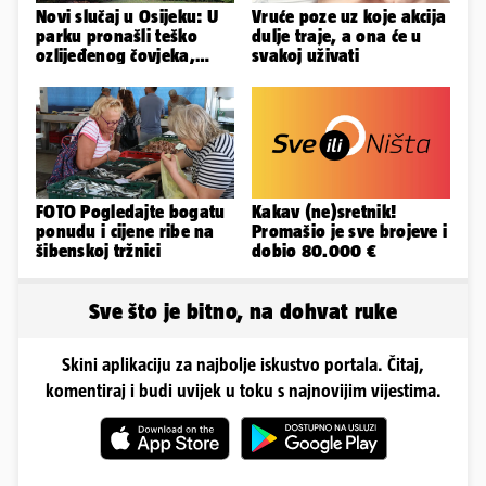
Novi slučaj u Osijeku: U
Vruće poze uz koje akcija
parku pronašli teško
dulje traje, a ona će u
ozlijeđenog čovjeka,
svakoj uživati
prevezen je u bolnicu
FOTO Pogledajte bogatu
Kakav (ne)sretnik!
ponudu i cijene ribe na
Promašio je sve brojeve i
šibenskoj tržnici
dobio 80.000 €
Sve što je bitno, na dohvat ruke
Skini aplikaciju za najbolje iskustvo portala. Čitaj,
komentiraj i budi uvijek u toku s najnovijim vijestima.