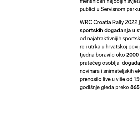
mehaničari najboljih svjet
publici u Servisnom parku
WRC Croatia Rally 2022 
sportskih događanja u s
od najatraktivnijih sports
reli utrka u hrvatskoj pov
tjedna boravilo oko
2000 
pratećeg osoblja, događaj 
novinara i snimateljskih 
prenosilo live u više od 1
godišnje gleda preko
865 