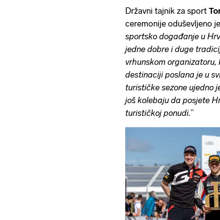
Državni tajnik za sport
To
ceremonije oduševljeno je
sportsko događanje u Hrv
jedne dobre i duge tradici
vrhunskom organizatoru, ka
destinaciji poslana je u s
turističke sezone ujedno j
još kolebaju da posjete Hr
turističkoj ponudi.
”