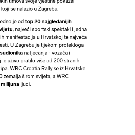
skih timova svoje vještine pokazali
 koji se nalazio u Zagrebu.
jedno je od
top 20 najgledanijih
vijetu
, najveći sportski spektakl i jedna
kih manifestacija u Hrvatskoj te najveća
ijesti. U Zagrebu je tijekom protekloga
sudionika
natjecanja - vozača i
je uživo pratilo više od 200 stranih
ekipa. WRC Croatia Rally se iz Hrvatske
50 zemalja širom svijeta, a WRC
milijuna
ljudi.