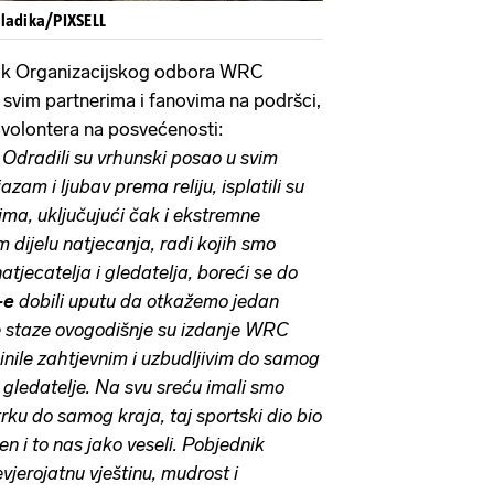
Hladika/PIXSELL
nik Organizacijskog odbora WRC
e svim partnerima i fanovima na podršci,
 volontera na posvećenosti:
, Odradili su vrhunski posao u svim
zam i ljubav prema reliju, isplatili su
ima, uključujući čak i ekstremne
 dijelu natjecanja, radi kojih smo
atjecatelja i gledatelja, boreći se do
-e
dobili uputu da otkažemo jedan
ne staze ovogodišnje su izdanje WRC
inile zahtjevnim i uzbudljivim do samog
za gledatelje. Na svu sreću imali smo
rku do samog kraja, taj sportski dio bio
en i to nas jako veseli. Pobjednik
jerojatnu vještinu, mudrost i