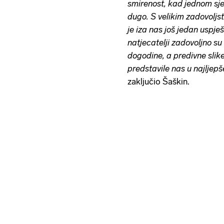
smirenost, kad jednom sje
dugo. S velikim zadovoljs
je iza nas još jedan uspj
natjecatelji zadovoljno su
dogodine, a predivne slike
predstavile nas u najljep
zaključio Šaškin.