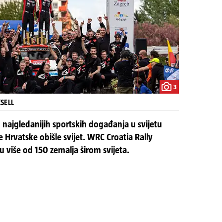
3
XSELL
d najgledanijih sportskih događanja u svijetu
e Hrvatske obišle svijet. WRC Croatia Rally
 više od 150 zemalja širom svijeta.