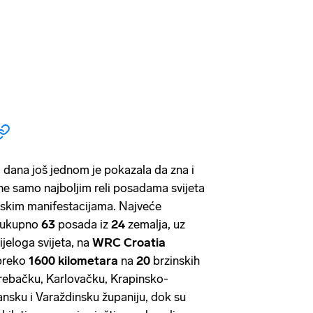
i dana još jednom je pokazala da zna i
ne samo najboljim reli posadama svijeta
tskim manifestacijama. Najveće
, ukupno
63
posada iz
24
zemalja, uz
ijeloga svijeta, na
WRC Croatia
 preko
1600 kilometara
na
20
brzinskih
grebačku, Karlovačku, Krapinsko-
nsku i Varaždinsku županiju, dok su