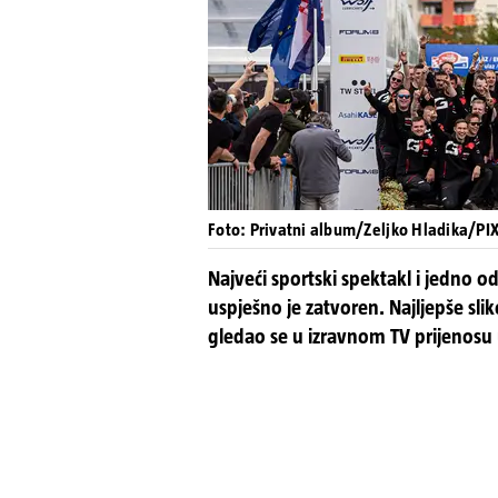
Foto: Privatni album/Zeljko Hladika/PI
Najveći sportski spektakl i jedno o
uspješno je zatvoren. Najljepše slik
gledao se u izravnom TV prijenosu u