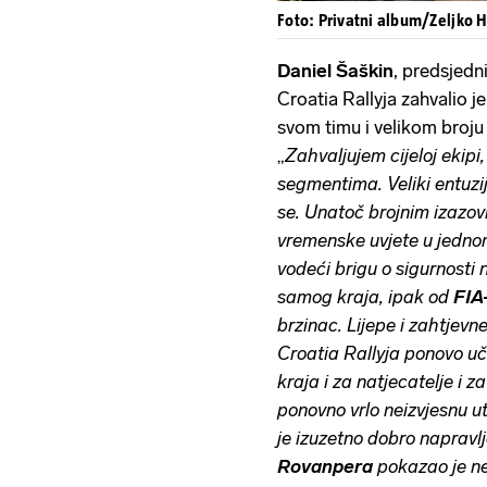
Foto: Privatni album/Zeljko 
Daniel Šaškin
, predsjed
Croatia Rallyja zahvalio j
svom timu i velikom broju
„
Zahvaljujem cijeloj ekipi
segmentima. Veliki entuzija
se. Unatoč brojnim izazov
vremenske uvjete u jednom
vodeći brigu o sigurnosti n
samog kraja, ipak od
FIA
brzinac. Lijepe i zahtjev
Croatia Rallyja ponovo uč
kraja i za natjecatelje i 
ponovno vrlo neizvjesnu ut
je izuzetno dobro napravlj
Rovanpera
pokazao je nev