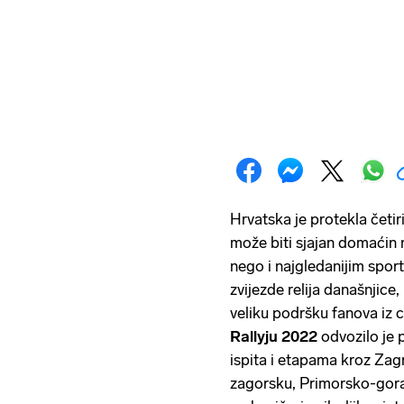
Hrvatska je protekla četir
može biti sjajan domaćin 
nego i najgledanijim spor
zvijezde relija današnjice
veliku podršku fanova iz c
Rallyju 2022
odvozilo je
ispita i etapama kroz Za
zagorsku, Primorsko-gora