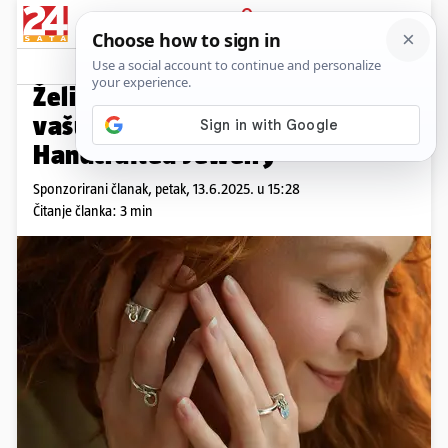
PRIJAVA
Promo sadržaj
PROMO
Želite li nositi nakit koji priča
vašu priču? Otkrijte Frajerica
Handcrafted Jewelry
Sponzorirani članak,
petak, 13.6.2025. u 15:28
Čitanje članka: 3 min