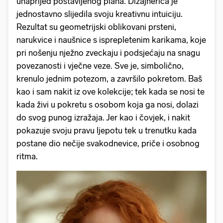
unaprijed postavljenog plana. Dizajnerica je
jednostavno slijedila svoju kreativnu intuiciju.
Rezultat su geometrijski oblikovani prsteni,
narukvice i naušnice s isprepletenim karikama, koje
pri nošenju nježno zveckaju i podsjećaju na snagu
povezanosti i vječne veze. Sve je, simbolično,
krenulo jednim potezom, a završilo pokretom. Baš
kao i sam nakit iz ove kolekcije; tek kada se nosi te
kada živi u pokretu s osobom koja ga nosi, dolazi
do svog punog izražaja. Jer kao i čovjek, i nakit
pokazuje svoju pravu ljepotu tek u trenutku kada
postane dio nečije svakodnevice, priče i osobnog
ritma.