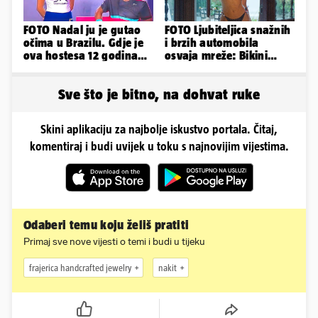
FOTO Nadal ju je gutao
FOTO Ljubiteljica snažnih
očima u Brazilu. Gdje je
i brzih automobila
ova hostesa 12 godina
osvaja mreže: Bikini
poslije i kako izgleda?
spaja s konjskim
snagama
Sve što je bitno, na dohvat ruke
Skini aplikaciju za najbolje iskustvo portala. Čitaj,
komentiraj i budi uvijek u toku s najnovijim vijestima.
Odaberi temu koju želiš pratiti
Primaj sve nove vijesti o temi i budi u tijeku
frajerica handcrafted jewelry
nakit