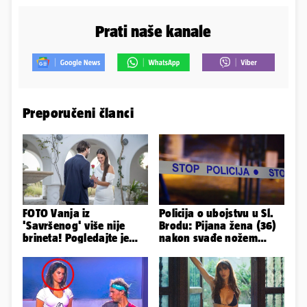
Prati naše kanale
Preporučeni članci
FOTO Vanja iz
Policija o ubojstvu u Sl.
'Savršenog' više nije
Brodu: Pijana žena (36)
brineta! Pogledajte je
nakon svađe nožem
sad
ubila partnera (71)