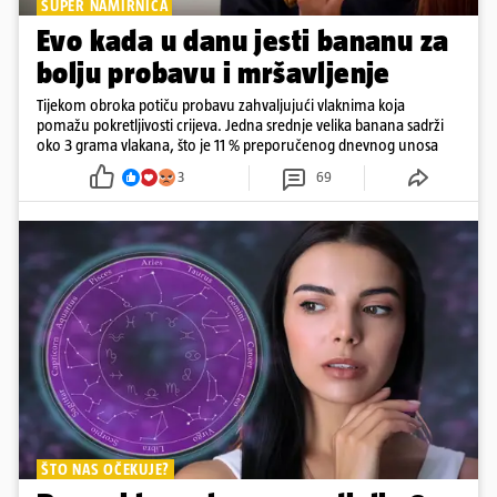
SUPER NAMIRNICA
Evo kada u danu jesti bananu za
bolju probavu i mršavljenje
Tijekom obroka potiču probavu zahvaljujući vlaknima koja
pomažu pokretljivosti crijeva. Jedna srednje velika banana sadrži
oko 3 grama vlakana, što je 11 % preporučenog dnevnog unosa
3
69
ŠTO NAS OČEKUJE?