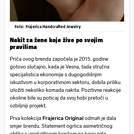
Foto: Frajerica Handcrafted Jewelry
Nakit za žene koje žive po svojim
pravilima
Priča ovog brenda započela je 2015. godine
gotovo slučajno, kada je Vesna, tada stručna
specijalistica ekonomije s dugogodišnjim
iskustvom u korporativnom sektoru, dobila priliku
izložiti nekoliko komada nakita. Pozitivne reakcije
okoline bile su poticaj da svoj hobi pretoči u
ozbiljniji projekt.
Prva kolekcija
Frajerica Original
odmah je dala
smjer brendu. Statement ogrlica asimetričnog
oblika s upečatljivom kopčom na kojoj piše