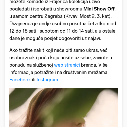
možete komade iz Frajerica kolekcija uživo
pogledati i isprobati u showroomu
Mini Show Off
,
u samom centru Zagreba (Krvavi Most 2, 3. kat).
Dizajnerica je ondje osobno prisutna četvrtkom od
12 do 18 sati i subotom od 11 do 14 sati, a u ostale
dane je moguće posjet dogovoriti uz najavu.
Ako tražite nakit koji neće biti samo ukras, već
osobni znak i priča koju nosite uz sebe, zavirite u
ponudu na službenoj
web stranici
brenda. Više
informacija potražite i na društvenim mrežama
Facebook
ili
Instagram
.