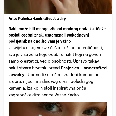
Foto: Frajerica Handcrafted Jewelry
Nakit može biti mnogo više od modnog dodatka. Može
postati osobni znak, uspomena i svakodnevni
podsjetnik na ono što vam je važno
U svijetu u kojem sve češće težimo autentičnosti,
sve je više žena koje odabiru nakit koji ne govori
samo o estetici, već o osobnosti. Upravo takav
nakit stvara hrvatski brend
Frajerica Handcrafted
Jewelry
. U ponudi su ručno izrađeni komadi od
srebra, mjedi, maslinovog drva i poludragog
kamenja, iza kojih stoji inspirativna priča
zagrebačke dizajnerice Vesne Zadro.