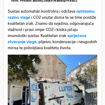
Foto: Privatni album/Zeljko Hladika/PIXSELL
Sustav automatski kontrolira i održava
optimalnu
razinu vlage
i CO2 unutar doma te se time postiže
kvalitetan zrak. Znamo da svježina, odgovarajuća
vlažnost i pravi omjer CO2 i kisika jačaju
imunološki sustav. Kvalitetan zrak
spriječava
stvaranje vlage
, plijesni, kondenzacije i neugodnih
mirisa te poboljšava kvalitetu života.