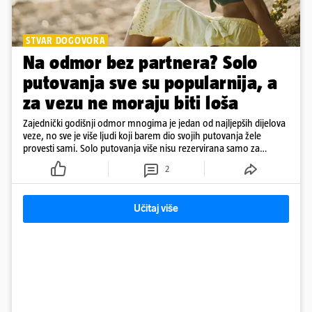
STVAR DOGOVORA
Na odmor bez partnera? Solo
putovanja sve su popularnija, a
za vezu ne moraju biti loša
Zajednički godišnji odmor mnogima je jedan od najljepših dijelova
veze, no sve je više ljudi koji barem dio svojih putovanja žele
provesti sami. Solo putovanja više nisu rezervirana samo za
samce, a činjenica da netko ima partnera ne znači nužno da svako
2
putovanje moraju planirati zajedno
Učitaj više