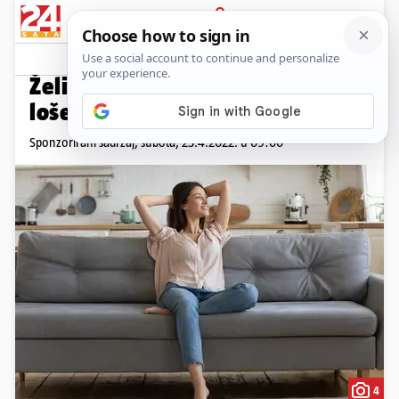
PRIJAVA
Promo sadržaj
PROMO
Želite se riješiti ustajalog i
lošeg, nekvalitetnog zraka?
Sponzorirani sadržaj,
subota, 23.4.2022. u 09:00
4