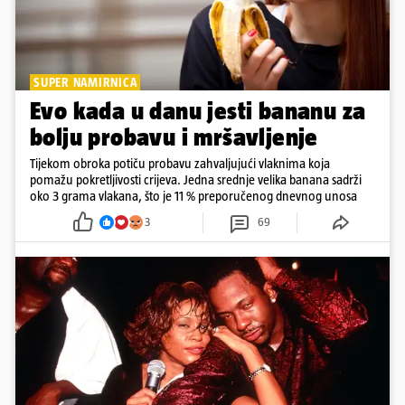
SUPER NAMIRNICA
Evo kada u danu jesti bananu za
bolju probavu i mršavljenje
Tijekom obroka potiču probavu zahvaljujući vlaknima koja
pomažu pokretljivosti crijeva. Jedna srednje velika banana sadrži
oko 3 grama vlakana, što je 11 % preporučenog dnevnog unosa
3
69