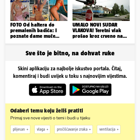
FOTO Od haltera do
UMALO NOVI SUDAR
premalenih badića: I
VLAKOVA! Teretni vlak
poznate dame muče
prošao kroz crveno na
vrućine, evo kako su
kolodvoru Škrljevo
pozirale
Sve što je bitno, na dohvat ruke
Skini aplikaciju za najbolje iskustvo portala. Čitaj,
komentiraj i budi uvijek u toku s najnovijim vijestima.
Odaberi temu koju želiš pratiti
Primaj sve nove vijesti o temi i budi u tijeku
plijesan
vlaga
pročišćavanje zraka
ventilacija