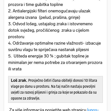
prozora i time gubitka topline
2. Antialergijski filteri onemogućavaju ulazak
alergena izvana (pelud, prašina, grinje)
3. Odvod lošeg, ustajalog zraka i istovremeno
dotok svježeg, pročišćenog zraka u cijelom
prostoru
4. Održavanje optimalne razine vlažnosti- izbacuje
suvišnu vlagu te spriječava nastanak plijesni
5. Ušteda energije 30 % ; gubitak topline je
minimalan jer nema potrebe za otvaranjem prozora
ili vrata
Loš zrak.
Prosječno četiri člana obitelji donosi 10 litara
vlage po danu u prostoru. Na taj način nastaju povoljni
uvjeti za razvoj plijesni i grinja za koje se pokazalo da su
opasne za zdravlje.
Za više informacija posjetite web stranicu
lunos-