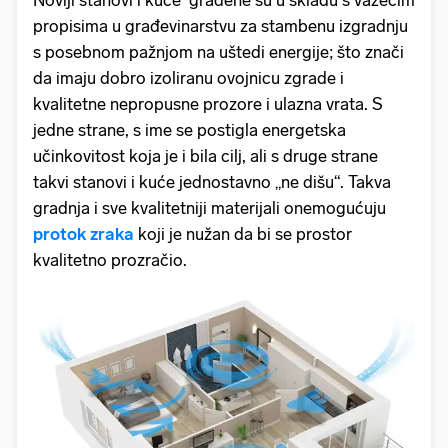
Noviji stanovi i kuće građene su u skladu s važećim
propisima u građevinarstvu za stambenu izgradnju
s posebnom pažnjom na uštedi energije; što znači
da imaju dobro izoliranu ovojnicu zgrade i
kvalitetne nepropusne prozore i ulazna vrata. S
jedne strane, s ime se postigla energetska
učinkovitost koja je i bila cilj, ali s druge strane
takvi stanovi i kuće jednostavno „ne dišu“. Takva
gradnja i sve kvalitetniji materijali onemogućuju
protok zraka
koji je nužan da bi se prostor
kvalitetno prozračio.