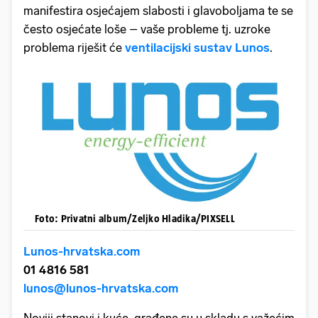
manifestira osjećajem slabosti i glavoboljama te se
često osjećate loše – vaše probleme tj. uzroke
problema riješit će
ventilacijski sustav Lunos
.
Foto: Privatni album/Zeljko Hladika/PIXSELL
Lunos-hrvatska.com
01 4816 581
lunos@lunos-hrvatska.com