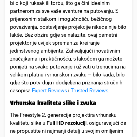
bilo koji ruksak ili torbu, što ga čini idealnim
partnerom za sve vaše avanture na putovanju. S
prijenosnim stalkom i mogućnošću bežičnog
povezivanja, postavljanje projekcije nikada nije bilo
lakše. Bez obzira gdje se nalazite, ovaj pametni
projektor je uvijek spreman za kreiranje
jedinstvenog ambijenta. Zahvaljujući inovativnim
značajkama i praktičnošću, s lakoćom ga možete
ponijeti na svako putovanje i uživati u trenucima na
velikom platnu i vrhunskom zvuku – bilo kada, bilo
gdje što potvrđuju i dodijeljena priznanja stručnih
časopisa
Expert Reviews
i
Trusted Reviews
.
Vrhunska kvaliteta slike i zvuka
The Freestyle 2. generacije projektira vrhunsku
kvalitetu slike u
Full HD rezoluciji
, osiguravajući da
ne propustite ni najmanji detalj u svojim omiljenim