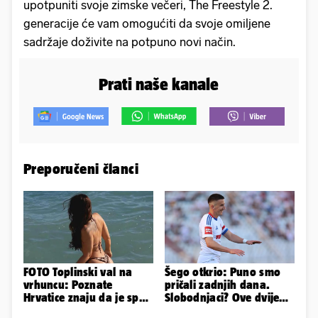
upotpuniti svoje zimske večeri, The Freestyle 2.
generacije će vam omogućiti da svoje omiljene
sadržaje doživite na potpuno novi način.
Prati naše kanale
Preporučeni članci
FOTO Toplinski val na
Šego otkrio: Puno smo
vrhuncu: Poznate
pričali zadnjih dana.
Hrvatice znaju da je spas
Slobodnjaci? Ove dvije
u minijaturnom bikiniju
stvari su ključne...