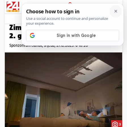
PRIJAVA
Promo sadržaj
PROMO
Zimska čarolija uz The Freestyle
2. generacije
Sponzorirani članak,
srijeda, 27.12.2023. u 10:20
3