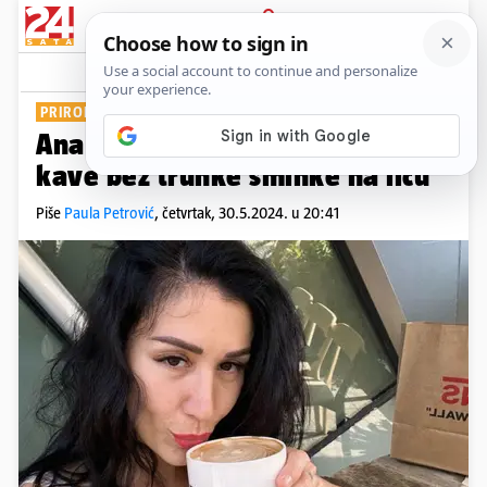
PRIJAVA
Show
Komentari
8
PRIRODAN IZGLED
Ana Rucner uživala u ispijanju
kave bez trunke šminke na licu
Piše
Paula Petrović
,
četvrtak, 30.5.2024. u 20:41