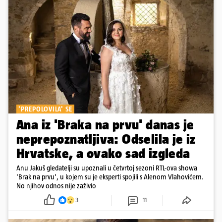
'PREPOLOVILA' SE
Ana iz 'Braka na prvu' danas je
neprepoznatljiva: Odselila je iz
Hrvatske, a ovako sad izgleda
Anu Jakuš gledatelji su upoznali u četvrtoj sezoni RTL-ova showa
'Brak na prvu', u kojem su je eksperti spojili s Alenom Vlahovićem.
No njihov odnos nije zaživio
3
11