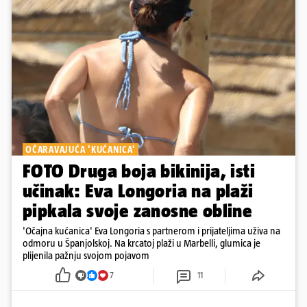
OČARAVAJUĆA 'KUĆANICA'
FOTO Druga boja bikinija, isti
učinak: Eva Longoria na plaži
pipkala svoje zanosne obline
'Očajna kućanica' Eva Longoria s partnerom i prijateljima uživa na
odmoru u Španjolskoj. Na krcatoj plaži u Marbelli, glumica je
plijenila pažnju svojom pojavom
7
11