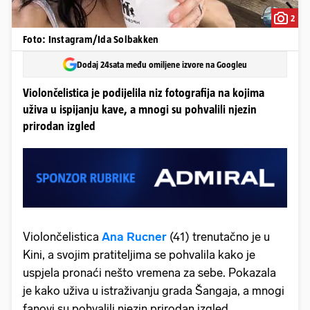
2
Foto: Instagram/Ida Solbakken
Dodaj 24sata među omiljene izvore na Googleu
Violončelistica je podijelila niz fotografija na kojima
uživa u ispijanju kave, a mnogi su pohvalili njezin
prirodan izgled
Violončelistica
Ana Rucner
(41) trenutačno je u
Kini, a svojim pratiteljima se pohvalila kako je
uspjela pronaći nešto vremena za sebe. Pokazala
je kako uživa u istraživanju grada Šangaja, a mnogi
fanovi su pohvalili njezin prirodan izgled.