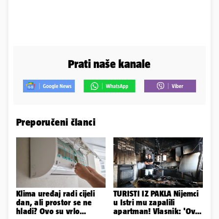
Prati naše kanale
Preporučeni članci
Klima uređaj radi cijeli
TURISTI IZ PAKLA Nijemci
dan, ali prostor se ne
u Istri mu zapalili
hladi? Ovo su vrlo
apartman! Vlasnik: 'Ovo