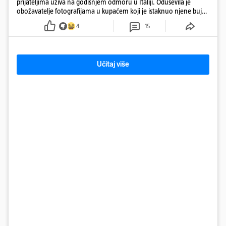
prijateljima uživa na godišnjem odmoru u Italiji. Oduševila je
obožavatelje fotografijama u kupaćem koji je istaknuo njene bujne
obline
4
15
Učitaj više