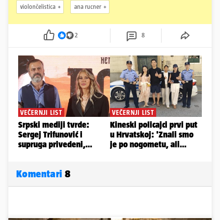
violončelistica
ana rucner
2
8
Komentari
8