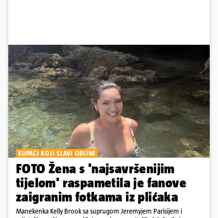
KUPAĆI KOJI SLAVI OBLINE
FOTO Žena s 'najsavršenijim
tijelom' raspametila je fanove
zaigranim fotkama iz plićaka
Manekenka Kelly Brook sa suprugom Jeremyjem Parisijem i