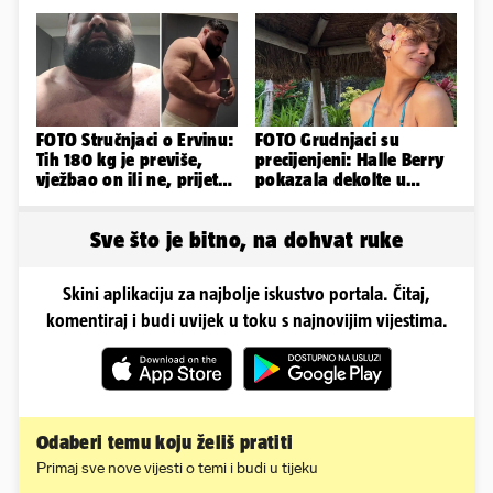
mogući razlozi
je danas postala tortura'
FOTO Stručnjaci o Ervinu:
FOTO Grudnjaci su
Tih 180 kg je previše,
precijenjeni: Halle Berry
vježbao on ili ne, prijete
pokazala dekolte u
mu mnoge komplikacije
zavodljivoj satenskoj
haljinici
Sve što je bitno, na dohvat ruke
Skini aplikaciju za najbolje iskustvo portala. Čitaj,
komentiraj i budi uvijek u toku s najnovijim vijestima.
Odaberi temu koju želiš pratiti
Primaj sve nove vijesti o temi i budi u tijeku