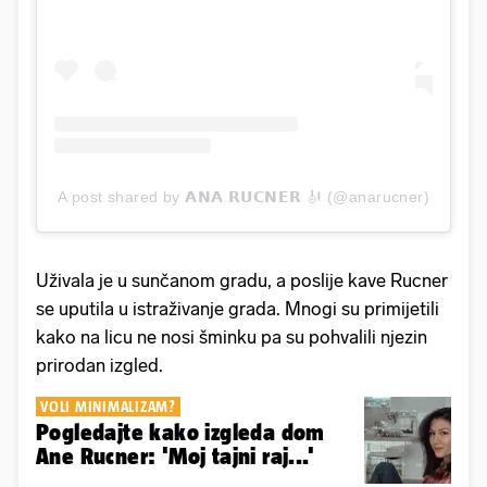
A post shared by 𝗔𝗡𝗔 𝗥𝗨𝗖𝗡𝗘𝗥 🎻 (@anarucner)
Uživala je u sunčanom gradu, a poslije kave Rucner
se uputila u istraživanje grada. Mnogi su primijetili
kako na licu ne nosi šminku pa su pohvalili njezin
prirodan izgled.
VOLI MINIMALIZAM?
Pogledajte kako izgleda dom
Ane Rucner: 'Moj tajni raj...'