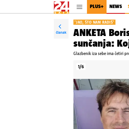
PLUS+
NEWS
'JAO, ŠTO NAM RADIŠ'
ANKETA Boris 
članak
sunčanja: Ko
Glazbenik iza sebe ima četiri p
1/6