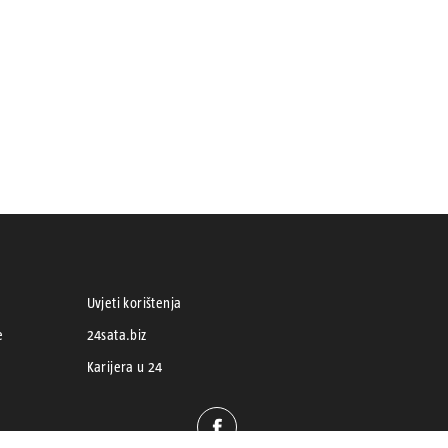
Uvjeti korištenja
e
24sata.biz
Karijera u 24