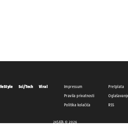
ifeStyle
Sci/Tech
Viral
Impressum
Pretplata
Pravila privatnosti
Oglašavanj
Politika kolačića
RSS
24SATA © 2026