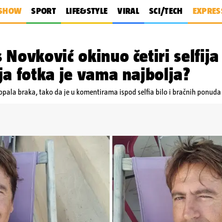
SHOW
SPORT
LIFE&STYLE
VIRAL
SCI/TECH
EXPRES
Novković okinuo četiri selfija
ja fotka je vama najbolja?
ropala braka, tako da je u komentirama ispod selfia bilo i bračnih ponuda