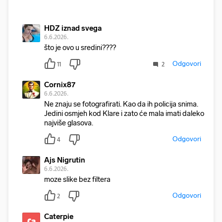
HDZ iznad svega
6.6.2026.
što je ovo u sredini????
Odgovori
11
2
Cornix87
6.6.2026.
Ne znaju se fotografirati. Kao da ih policija snima.
Jedini osmjeh kod Klare i zato će mala imati daleko
najviše glasova.
Odgovori
4
Ajs Nigrutin
6.6.2026.
moze slike bez filtera
Odgovori
2
Caterpie
Ca