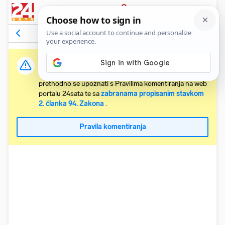
PRIJAVA
Komentari
14
Relevantni
Važna obavijest:
Svaki korisnik koji želi komentirati članke obvezan je
prethodno se upoznati s Pravilima komentiranja na web
portalu 24sata te sa
zabranama propisanim stavkom
2. članka 94. Zakona
.
Pravila komentiranja