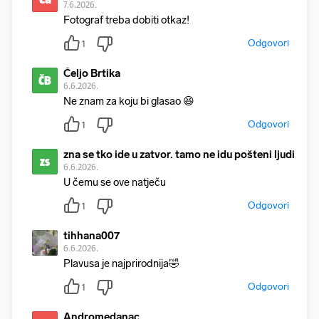
7.6.2026.
Fotograf treba dobiti otkaz!
Odgovori
1
Čeljo Brtika
ČB
6.6.2026.
Ne znam za koju bi glasao 😆
Odgovori
1
zna se tko ide u zatvor. tamo ne idu pošteni ljudi
zs
6.6.2026.
U čemu se ove natječu
Odgovori
1
tihhana007
6.6.2026.
Plavusa je najprirodnija🤣
Odgovori
1
Andromedanac