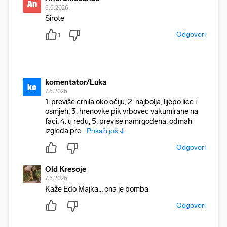
An
6.6.2026.
Sirote
Odgovori
1
komentator/Luka
ko
7.6.2026.
1. previše crnila oko očiju, 2. najbolja, lijepo lice i
osmjeh, 3. hrenovke pik vrbovec vakumirane na
faci, 4. u redu, 5. previše namrgođena, odmah
izgleda preo
Prikaži još ↓
Odgovori
Old Kresoje
7.6.2026.
Kaže Edo Majka… ona je bomba
Odgovori