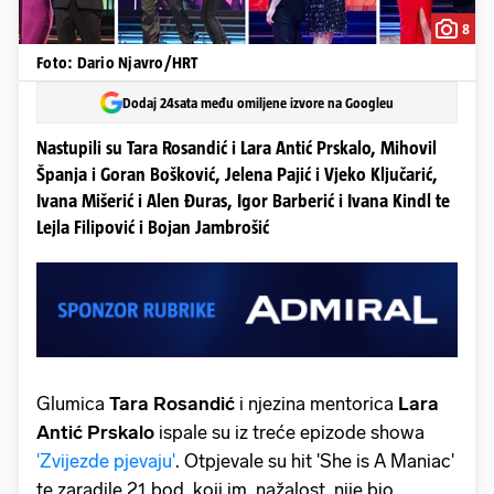
8
Foto: Dario Njavro/HRT
Dodaj 24sata među omiljene izvore na Googleu
Nastupili su Tara Rosandić i Lara Antić Prskalo, Mihovil
Španja i Goran Bošković, Jelena Pajić i Vjeko Ključarić,
Ivana Mišerić i Alen Đuras, Igor Barberić i Ivana Kindl te
Lejla Filipović i Bojan Jambrošić
Glumica
Tara Rosandić
i njezina mentorica
Lara
Antić Prskalo
ispale su iz treće epizode showa
'Zvijezde pjevaju'
. Otpjevale su hit 'She is A Maniac'
te zaradile 21 bod, koji im, nažalost, nije bio