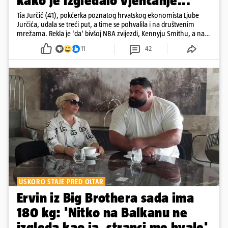
kako je izgledalo vjenčanje...
Tia Jurčić (41), pokćerka poznatog hrvatskog ekonomista Ljube
Jurčića, udala se treći put, a time se pohvalila i na društvenim
mrežama. Rekla je 'da' bivšoj NBA zvijezdi, Kennyju Smithu, a na
snimkama i fotografijama je pokazala vesele trenutke s vjenčanja
11
42
USKORO STAJE PRED OLTAR
Ervin iz Big Brothera sada ima
180 kg: 'Nitko na Balkanu ne
izgleda kao ja, stranci me hvale'