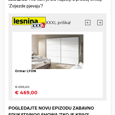
'Zvijezde pjevaju'?
POGLEDAJTE NOVU EPIZODU ZABAVNO
EDUKATIVNOG SHOWA 'TKO JE KRIV?'