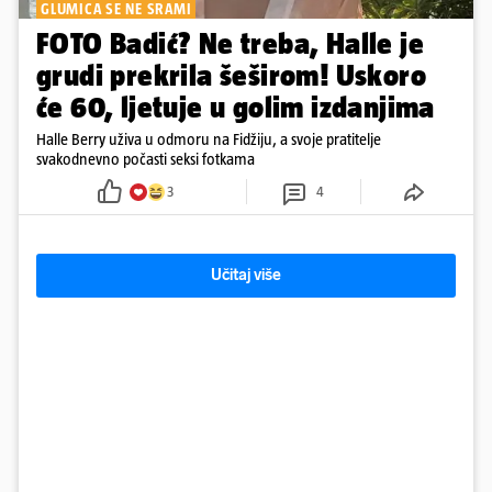
GLUMICA SE NE SRAMI
FOTO Badić? Ne treba, Halle je
grudi prekrila šeširom! Uskoro
će 60, ljetuje u golim izdanjima
Halle Berry uživa u odmoru na Fidžiju, a svoje pratitelje
svakodnevno počasti seksi fotkama
3
4
Učitaj više