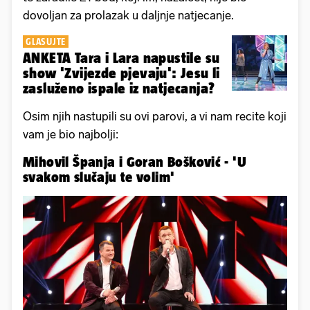
dovoljan za prolazak u daljnje natjecanje.
GLASUJTE
ANKETA Tara i Lara napustile su
show 'Zvijezde pjevaju': Jesu li
zasluženo ispale iz natjecanja?
Osim njih nastupili su ovi parovi, a vi nam recite koji
vam je bio najbolji:
Mihovil Španja i Goran Bošković - 'U
svakom slučaju te volim'