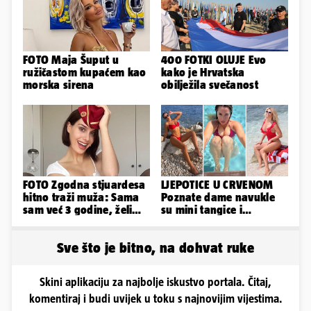
FOTO Maja Šuput u
400 FOTKI OLUJE Evo
ružičastom kupaćem kao
kako je Hrvatska
morska sirena
obilježila svečanost
FOTO Zgodna stjuardesa
LJEPOTICE U CRVENOM
hitno traži muža: Sama
Poznate dame navukle
sam već 3 godine, želim
su mini tangice i
da bude stariji...
grudnjake pa istaknule
obline
Sve što je bitno, na dohvat ruke
Skini aplikaciju za najbolje iskustvo portala. Čitaj,
komentiraj i budi uvijek u toku s najnovijim vijestima.