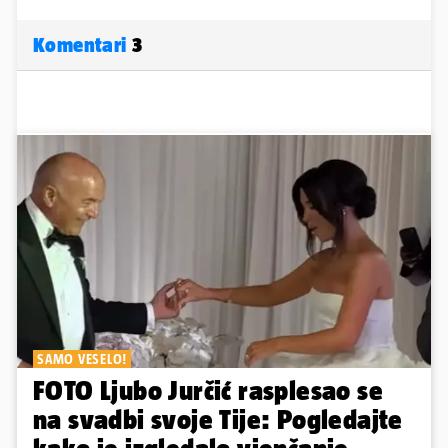
Komentari
3
SAMO VESELO!
FOTO Ljubo Jurčić rasplesao se
na svadbi svoje Tije: Pogledajte