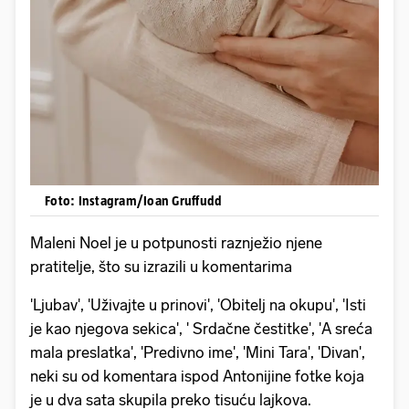
Foto: Instagram/Ioan Gruffudd
Maleni Noel je u potpunosti raznježio njene
pratitelje, što su izrazili u komentarima
'Ljubav', 'Uživajte u prinovi', 'Obitelj na okupu', 'Isti
je kao njegova sekica', ' Srdačne čestitke', 'A sreća
mala preslatka', 'Predivno ime', 'Mini Tara', 'Divan',
neki su od komentara ispod Antonijine fotke koja
je u dva sata skupila preko tisuću lajkova.