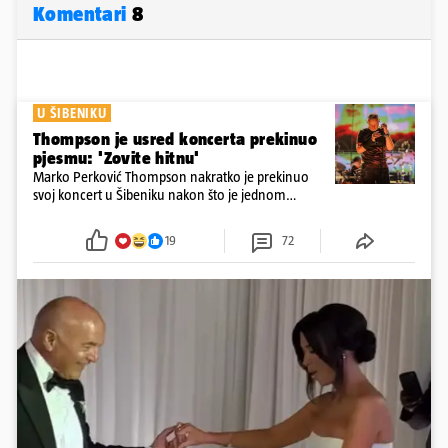
Komentari
8
U ŠIBENIKU
Thompson je usred koncerta prekinuo
pjesmu: 'Zovite hitnu'
Marko Perković Thompson nakratko je prekinuo
svoj koncert u Šibeniku nakon što je jednom
posjetitelju pozlilo tijekom nastupa
19
72