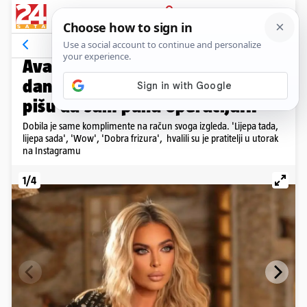
PRIJAVA
Galerija
Komentari
8
ODGOVORILA HEJTERIMA
Ava je pokazala fotku iz mlađih
dana: 'Dosta mi je onih koji mi
pišu da sam puna operacija...'
Dobila je same komplimente na račun svoga izgleda. 'Lijepa tada,
lijepa sada', 'Wow', 'Dobra frizura', hvalili su je pratitelji u utorak
na Instagramu
1/4