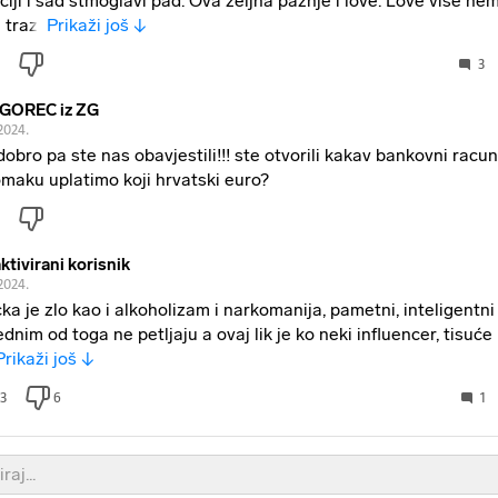
iciji i sad stmoglavi pad. Ova zeljna paznje i love. Love vise ne
 trazi
Prikaži još ↓
3
GOREC iz ZG
2024.
dobro pa ste nas obavjestili!!! ste otvorili kakav bankovni racu
omaku uplatimo koji hrvatski euro?
ktivirani korisnik
2024.
ka je zlo kao i alkoholizam i narkomanija, pametni, inteligentni 
jednim od toga ne petljaju a ovaj lik je ko neki influencer, tisuće
Prikaži još ↓
3
6
1