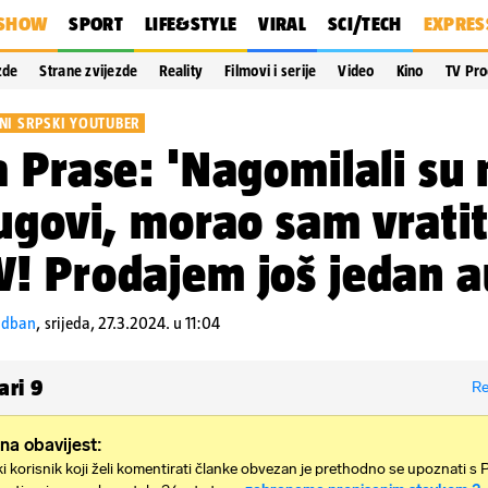
SHOW
SPORT
LIFE&STYLE
VIRAL
SCI/TECH
EXPRES
zde
Strane zvijezde
Reality
Filmovi i serije
Video
Kino
TV Pr
NI SRPSKI YOUTUBER
 Prase: 'Nagomilali su 
ugovi, morao sam vratit
 Prodajem još jedan a
udban
,
srijeda, 27.3.2024. u 11:04
ari
9
Re
na obavijest:
i korisnik koji želi komentirati članke obvezan je prethodno se upoznati s 