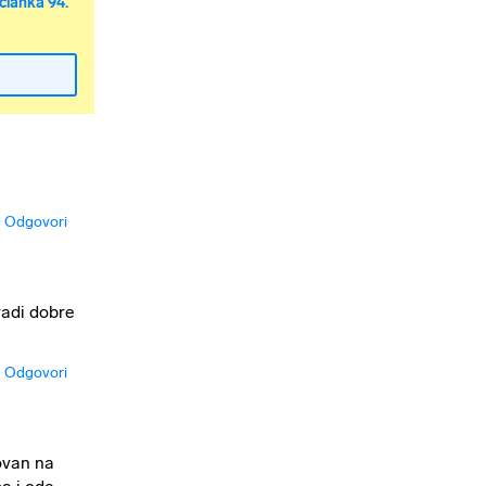
članka 94.
Odgovori
radi dobre
Odgovori
ovan na