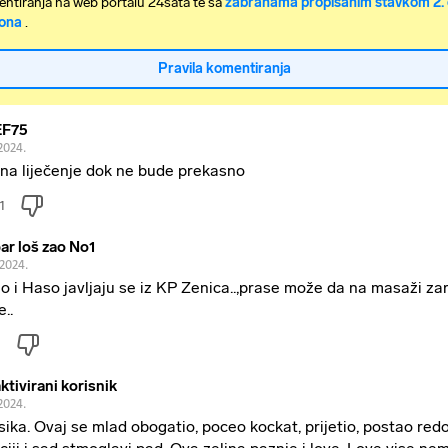
ntiranja na web portalu 24sata te sa
zabranama propisanim stavkom 2. 
ona
.
Pravila komentiranja
EF75
2024.
 na liječenje dok ne bude prekasno
1
ar loš zao No1
.2024.
o i Haso javljaju se iz KP Zenica..,prase može da na masaži za
..
ktivirani korisnik
2024.
sika. Ovaj se mlad obogatio, poceo kockat, prijetio, postao red