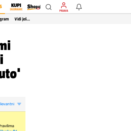
S
PRIJAVA
ogram
Vidi još…
mi
i
uto'
levantni
Pravilima