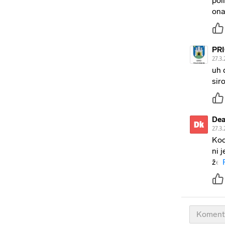
pol
ona
PRI
27.3.
uh 
sir
Dea
Dk
27.3.
Koc
ni 
že