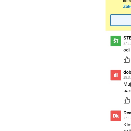
kome
Zak
ŠT
ŠT
27.3.
odi
dob
dl
28.3
Muj
pare
Dea
Dk
27.3.
Kla