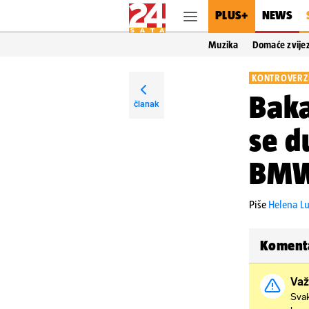
PLUS+
NEWS
Muzika
Domaće zvije
KONTROVERZ
Baka
članak
se d
BMW!
Piše
Helena L
Koment
Važ
Svak