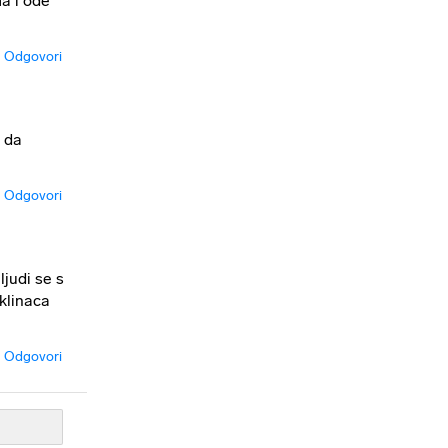
ma i ode
Odgovori
n da
Odgovori
ljudi se s
 klinaca
Odgovori