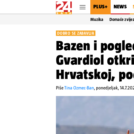
PLUS+
NEWS
Muzika
Domaće zvije
DOBRO SE ZABAVLJA
Bazen i pogle
Gvardiol otkr
Hrvatskoj, pod
Piše
Tina Ozmec-Ban
,
ponedjeljak, 14.7.20