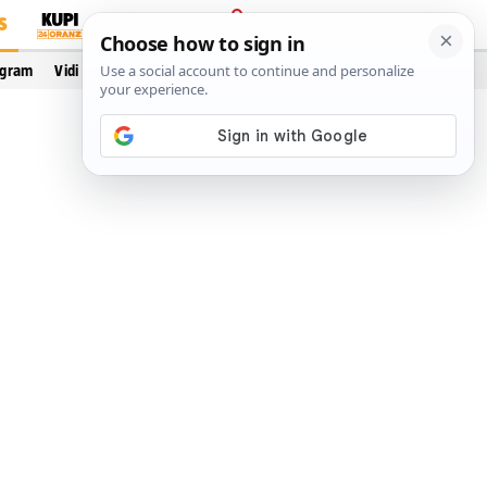
S
PRIJAVA
ogram
Vidi još…