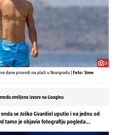
2
tne dane provodi na plaži u Novigradu |
Foto: Sime
 među omiljene izvore na Googleu
a onda se Joško Gvardiol uputio i na jednu od
 Od tamo je objavio fotografiju pogleda...