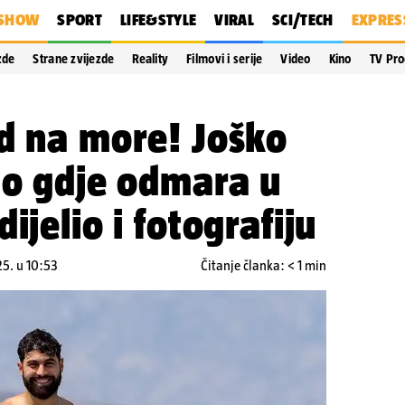
SHOW
SPORT
LIFE&STYLE
VIRAL
SCI/TECH
EXPRES
zde
Strane zvijezde
Reality
Filmovi i serije
Video
Kino
TV Pr
d na more! Joško
io gdje odmara u
ijelio i fotografiju
25. u 10:53
Čitanje članka: < 1 min