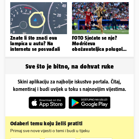
odmor
Znate li što znači ova
FOTO Sjećate se nje?
lampica u autu? Na
Modrićeva
internetu se posvađali
obožavateljica polugola
uletjela na finale LP. Evo
što radi danas
Sve što je bitno, na dohvat ruke
Skini aplikaciju za najbolje iskustvo portala. Čitaj,
komentiraj i budi uvijek u toku s najnovijim vijestima.
Odaberi temu koju želiš pratiti
Primaj sve nove vijesti o temi i budi u tijeku