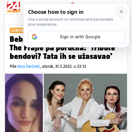
PRIJAVA
Show
Komentari
15
SUKOB NA DRUŠTVENIM MREŽAMA
Beba Balašević prvo prozvala
The Frajle pa poručila: 'Tribute
bendovi? Tata ih se užasavao'
Piše
Azra Šarčević
,
utorak, 31.5.2022. u 23:12