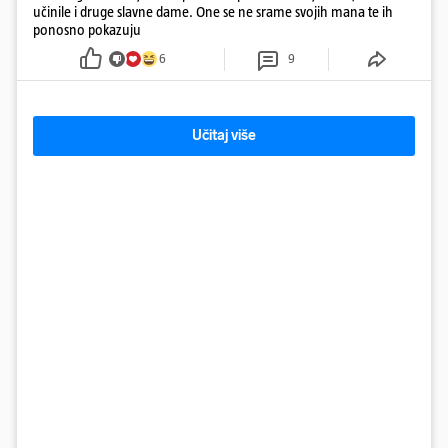
učinile i druge slavne dame. One se ne srame svojih mana te ih
ponosno pokazuju
6
9
Učitaj više