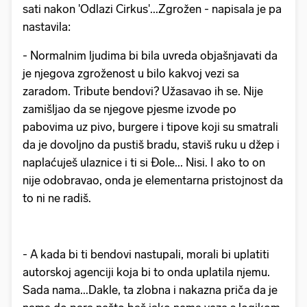
sati nakon 'Odlazi Cirkus'...Zgrožen - napisala je pa
nastavila:
- Normalnim ljudima bi bila uvreda objašnjavati da
je njegova zgroženost u bilo kakvoj vezi sa
zaradom. Tribute bendovi? Užasavao ih se. Nije
zamišljao da se njegove pjesme izvode po
pabovima uz pivo, burgere i tipove koji su smatrali
da je dovoljno da pustiš bradu, staviš ruku u džep i
naplaćuješ ulaznice i ti si Đole... Nisi. I ako to on
nije odobravao, onda je elementarna pristojnost da
to ni ne radiš.
- A kada bi ti bendovi nastupali, morali bi uplatiti
autorskoj agenciji koja bi to onda uplatila njemu.
Sada nama...Dakle, ta zlobna i nakazna priča da je