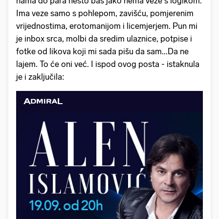
nama do para nešto baš jako nema veze s logikom.
Ima veze samo s pohlepom, zavišću, pomjerenim
vrijednostima, erotomanijom i licemjerjem. Pun mi
je inbox srca, molbi da sredim ulaznice, potpise i
fotke od likova koji mi sada pišu da sam...Da ne
lajem. To će oni već. I ispod ovog posta - istaknula
je i zaključila: