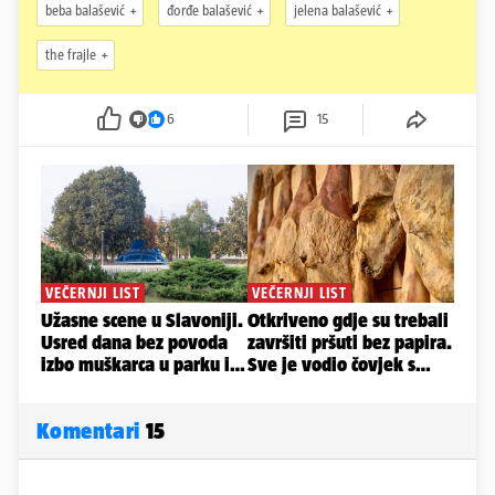
beba balašević
đorđe balašević
jelena balašević
the frajle
6
15
Komentari
15