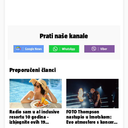
Prati naše kanale
Preporučeni članci
Radio sam u al inclusive
FOTO Thompson
resortu 10 godina -
nastupio u Imotskom:
izbjegnite ovih 19
Evo atmosfere s koncerta
grešaka i olakšajte si
na Gospinom docu