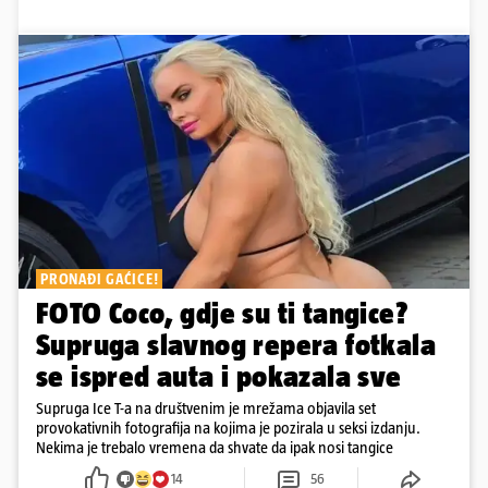
PRONAĐI GAĆICE!
FOTO Coco, gdje su ti tangice?
Supruga slavnog repera fotkala
se ispred auta i pokazala sve
Supruga Ice T-a na društvenim je mrežama objavila set
provokativnih fotografija na kojima je pozirala u seksi izdanju.
Nekima je trebalo vremena da shvate da ipak nosi tangice
14
56