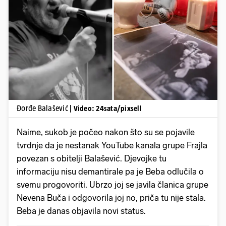
Pokretanje videa...
Đorđe Balašević
| Video: 24sata/pixsell
Naime, sukob je počeo nakon što su se pojavile
tvrdnje da je nestanak YouTube kanala grupe Frajla
povezan s obitelji Balašević. Djevojke tu
informaciju nisu demantirale pa je Beba odlučila o
svemu progovoriti. Ubrzo joj se javila članica grupe
Nevena Buča i odgovorila joj no, priča tu nije stala.
Beba je danas objavila novi status.