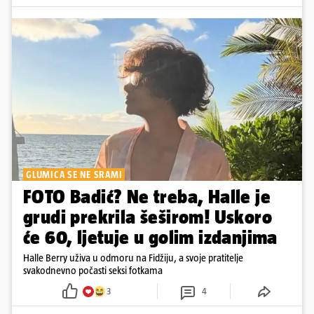
GLUMICA SE NE SRAMI
FOTO Badić? Ne treba, Halle je
grudi prekrila šeširom! Uskoro
će 60, ljetuje u golim izdanjima
Halle Berry uživa u odmoru na Fidžiju, a svoje pratitelje
svakodnevno počasti seksi fotkama
3
4