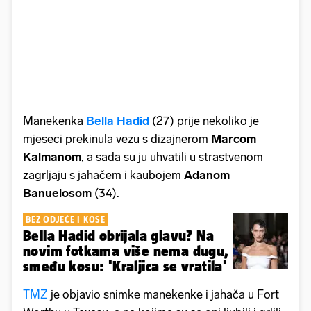
Manekenka
Bella Hadid
(27) prije nekoliko je
mjeseci prekinula vezu s dizajnerom
Marcom
Kalmanom
, a sada su ju uhvatili u strastvenom
zagrljaju s jahačem i kaubojem
Adanom
Banuelosom
(34).
BEZ ODJEĆE I KOSE
Bella Hadid obrijala glavu? Na
novim fotkama više nema dugu,
smeđu kosu: 'Kraljica se vratila'
TMZ
je objavio snimke manekenke i jahača u Fort