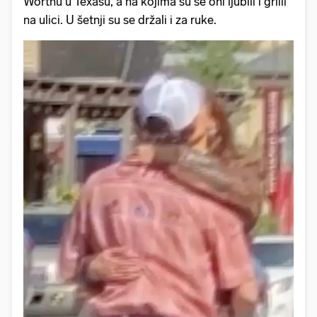
Worthu u Texasu, a na kojima su se oni ljubili i grlili
na ulici. U šetnji su se držali i za ruke.