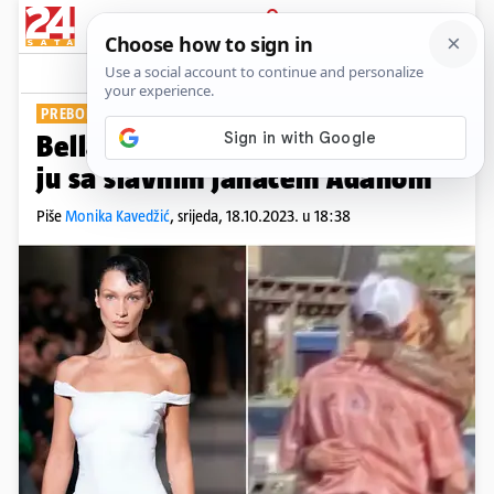
PRIJAVA
Show
Komentari
2
PREBOLJELA BIVŠEG
Bella Hadid opet ljubi: Uhvatili
ju sa slavnim jahačem Adanom
Piše
Monika Kavedžić
,
srijeda, 18.10.2023. u 18:38