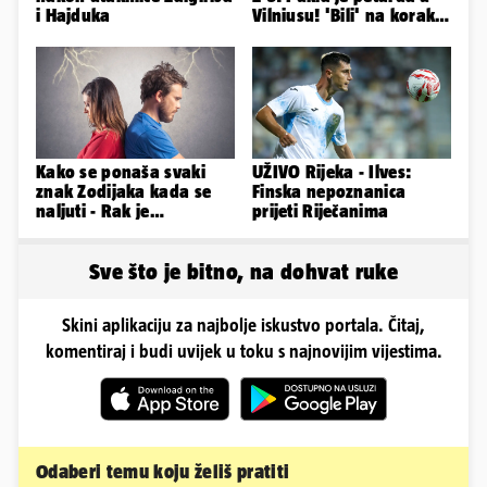
i Hajduka
Vilniusu! 'Bili' na korak
do doigravanja
Kako se ponaša svaki
UŽIVO Rijeka - Ilves:
znak Zodijaka kada se
Finska nepoznanica
naljuti - Rak je
prijeti Riječanima
agresivan, a Vaga brzo
oprašta
Sve što je bitno, na dohvat ruke
Skini aplikaciju za najbolje iskustvo portala. Čitaj,
komentiraj i budi uvijek u toku s najnovijim vijestima.
Odaberi temu koju želiš pratiti