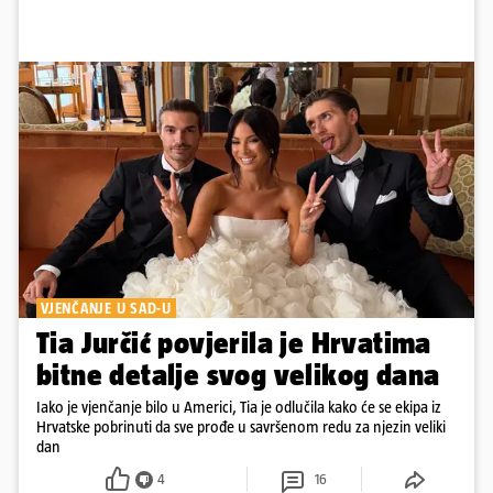
VJENČANJE U SAD-U
Tia Jurčić povjerila je Hrvatima
bitne detalje svog velikog dana
Iako je vjenčanje bilo u Americi, Tia je odlučila kako će se ekipa iz
Hrvatske pobrinuti da sve prođe u savršenom redu za njezin veliki
dan
4
16