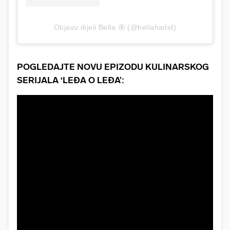
Objavu dijeli Bella 🦋 (@bellahadid)
POGLEDAJTE NOVU EPIZODU KULINARSKOG
SERIJALA ‘LEĐA O LEĐA’: