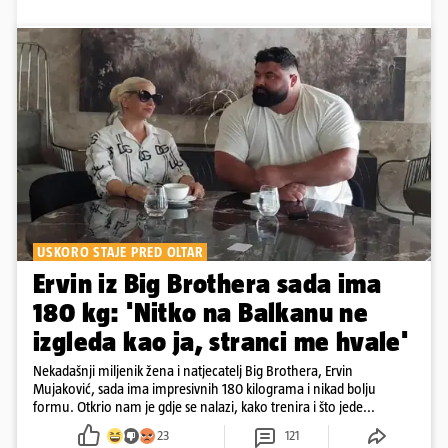
USKORO STAJE PRED OLTAR
Ervin iz Big Brothera sada ima
180 kg: 'Nitko na Balkanu ne
izgleda kao ja, stranci me hvale'
Nekadašnji miljenik žena i natjecatelj Big Brothera, Ervin
Mujaković, sada ima impresivnih 180 kilograma i nikad bolju
formu. Otkrio nam je gdje se nalazi, kako trenira i što jede...
23
121