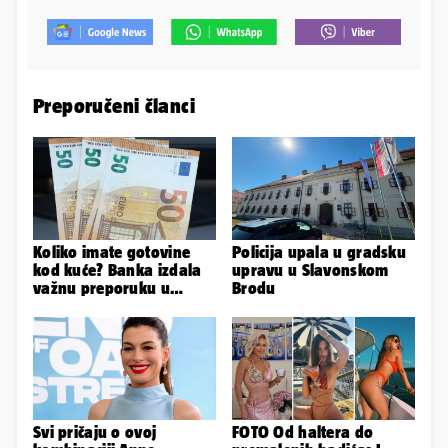
Preporučeni članci
Koliko imate gotovine
Policija upala u gradsku
kod kuće? Banka izdala
upravu u Slavonskom
važnu preporuku u
Brodu
slučaju rata
Svi pričaju o ovoj
FOTO Od haltera do