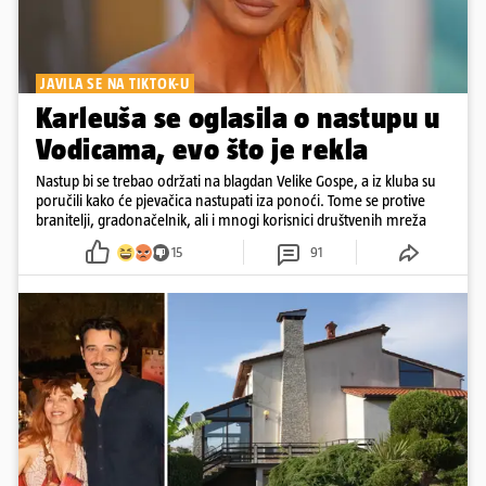
JAVILA SE NA TIKTOK-U
Karleuša se oglasila o nastupu u
Vodicama, evo što je rekla
Nastup bi se trebao održati na blagdan Velike Gospe, a iz kluba su
poručili kako će pjevačica nastupati iza ponoći. Tome se protive
branitelji, gradonačelnik, ali i mnogi korisnici društvenih mreža
15
91