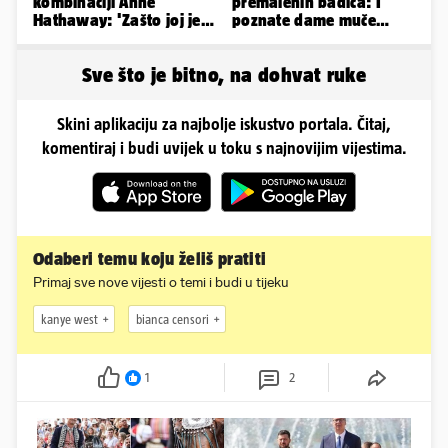
kombinaciji Anne
premalenih badića: I
Hathaway: 'Zašto joj je
poznate dame muče
to stilist napravio?
vrućine, evo kako su
Užasno je...'
pozirale
Sve što je bitno, na dohvat ruke
Skini aplikaciju za najbolje iskustvo portala. Čitaj,
komentiraj i budi uvijek u toku s najnovijim vijestima.
Odaberi temu koju želiš pratiti
Primaj sve nove vijesti o temi i budi u tijeku
kanye west
bianca censori
1
2