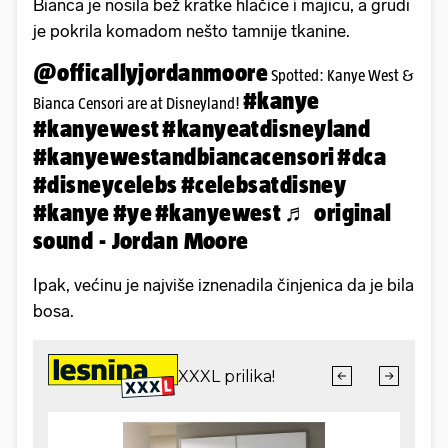
Bianca je nosila bež kratke hlačice i majicu, a grudi
je pokrila komadom nešto tamnije tkanine.
@officallyjordanmoore
Spotted: Kanye West &
#kanye
Bianca Censori are at Disneyland!
#kanyewest
#kanyeatdisneyland
#kanyewestandbiancacensori
#dca
#disneycelebs
#celebsatdisney
#kanye
#ye
#kanyewest
♬ original
sound - Jordan Moore
Ipak, većinu je najviše iznenadila činjenica da je bila
bosa.