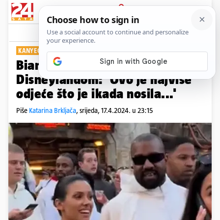
PRIJAVA
Show
Komentari
2
KANYEOVA DRAGA
Bianca Censori bosa prošetala
Disneylandom: 'Ovo je najviše
odjeće što je ikada nosila...'
Piše
Katarina Brkljača
,
srijeda, 17.4.2024. u 23:15