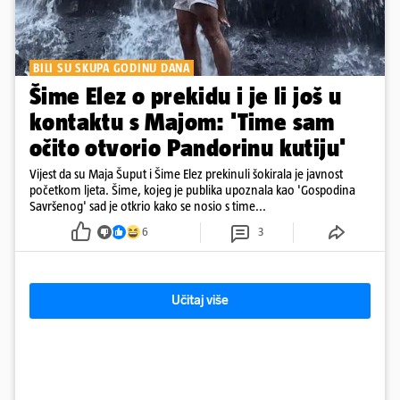
BILI SU SKUPA GODINU DANA
Šime Elez o prekidu i je li još u
kontaktu s Majom: 'Time sam
očito otvorio Pandorinu kutiju'
Vijest da su Maja Šuput i Šime Elez prekinuli šokirala je javnost
početkom ljeta. Šime, kojeg je publika upoznala kao 'Gospodina
Savršenog' sad je otkrio kako se nosio s time...
6
3
Učitaj više