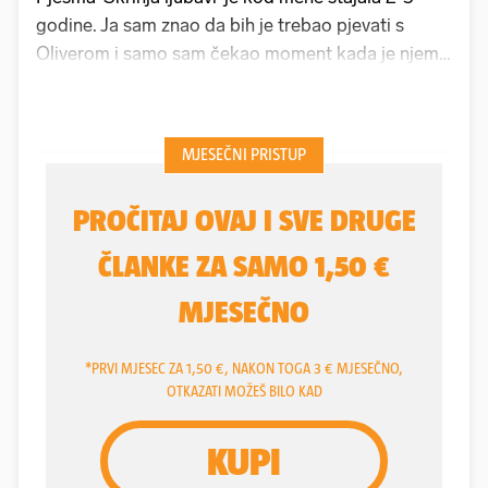
godine. Ja sam znao da bih je trebao pjevati s
Oliverom i samo sam čekao moment kada je njemu
pustiti. Jednom smo bili dobre volje u Konobi i
rekao sam Oliveru - ajde ti pustim jednu pismu. On
ju je poslušao i rekao - ma Tome, nek ti to Coce
piva, Coce će ti to bolje. A ja njemu da tu ne vidim
Cocu nego baš njega. Grinta more, vitar tira val – ti
stihovi su mi bili za njega, rekao je ekskluzivno za
24sata
Tomislav Bralić
o suradnji s legendarnim
Oliverom Dragojevićem
.