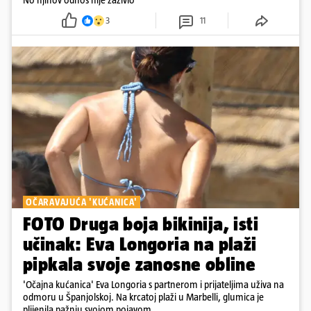
3
11
OČARAVAJUĆA 'KUĆANICA'
FOTO Druga boja bikinija, isti
učinak: Eva Longoria na plaži
pipkala svoje zanosne obline
'Očajna kućanica' Eva Longoria s partnerom i prijateljima uživa na
odmoru u Španjolskoj. Na krcatoj plaži u Marbelli, glumica je
plijenila pažnju svojom pojavom