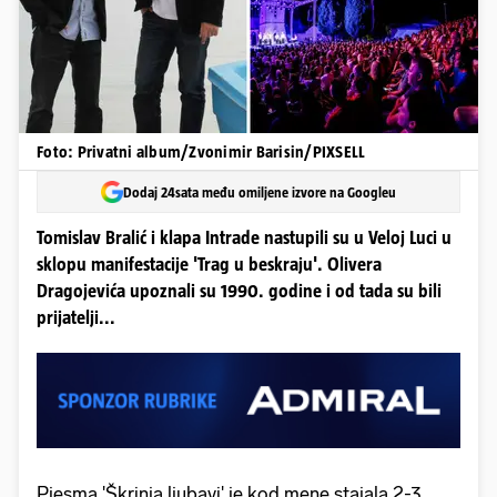
Foto: Privatni album/Zvonimir Barisin/PIXSELL
Dodaj 24sata među omiljene izvore na Googleu
Tomislav Bralić i klapa Intrade nastupili su u Veloj Luci u
sklopu manifestacije 'Trag u beskraju'. Olivera
Dragojevića upoznali su 1990. godine i od tada su bili
prijatelji...
Pjesma 'Škrinja ljubavi' je kod mene stajala 2-3