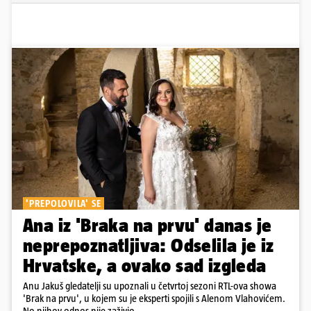
'PREPOLOVILA' SE
Ana iz 'Braka na prvu' danas je
neprepoznatljiva: Odselila je iz
Hrvatske, a ovako sad izgleda
Anu Jakuš gledatelji su upoznali u četvrtoj sezoni RTL-ova showa
'Brak na prvu', u kojem su je eksperti spojili s Alenom Vlahovićem.
No njihov odnos nije zaživio