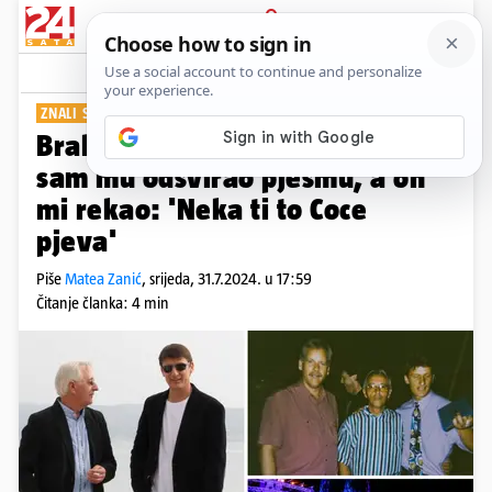
PRIJAVA
Show
Komentari
5
ZNALI SE OD 1990.
PLUS+
Bralić za 24sata o Oliveru: Ja
sam mu odsvirao pjesmu, a on
mi rekao: 'Neka ti to Coce
pjeva'
Piše
Matea Zanić
,
srijeda, 31.7.2024. u 17:59
Čitanje članka: 4 min