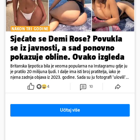
NAKON TRI GODINE
Sjećate se Demi Rose? Povukla
se iz javnosti, a sad ponovno
pokazuje obline. Ovako izgleda
Britanska ljepotica bila je veoma popularna na Instagramu gdje ju
je pratilo 20 milijuna ljudi. I dalje ima isti broj pratitelja, iako je
njena zadnja objava iz 2023. godine. Sada su ju fotografi 'ulovili'
na Ibizi
4
10
Učitaj više