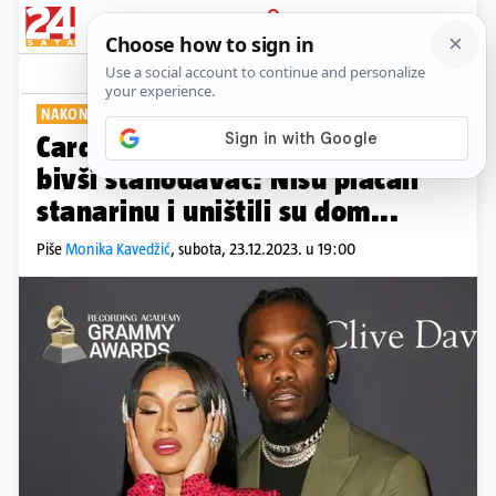
PRIJAVA
Show
Komentari
0
NAKON RAZVODA
Cardi B i Offseta tužio je njihov
bivši stanodavac: Nisu plaćali
stanarinu i uništili su dom...
Piše
Monika Kavedžić
,
subota, 23.12.2023. u 19:00