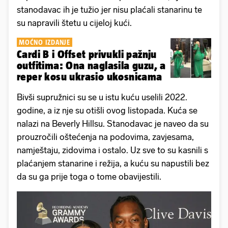
stanodavac ih je tužio jer nisu plaćali stanarinu te
su napravili štetu u cijeloj kući.
MOĆNO IZDANJE
Cardi B i Offset privukli pažnju
outfitima: Ona naglasila guzu, a
reper kosu ukrasio ukosnicama
Bivši supružnici su se u istu kuću uselili 2022.
godine, a iz nje su otišli ovog listopada. Kuća se
nalazi na Beverly Hillsu. Stanodavac je naveo da su
prouzročili oštećenja na podovima, zavjesama,
namještaju, zidovima i ostalo. Uz sve to su kasnili s
plaćanjem stanarine i režija, a kuću su napustili bez
da su ga prije toga o tome obavijestili.