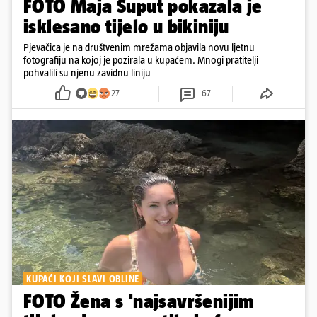
FOTO Maja Šuput pokazala je
isklesano tijelo u bikiniju
Pjevačica je na društvenim mrežama objavila novu ljetnu
fotografiju na kojoj je pozirala u kupaćem. Mnogi pratitelji
pohvalili su njenu zavidnu liniju
27
67
KUPAĆI KOJI SLAVI OBLINE
FOTO Žena s 'najsavršenijim