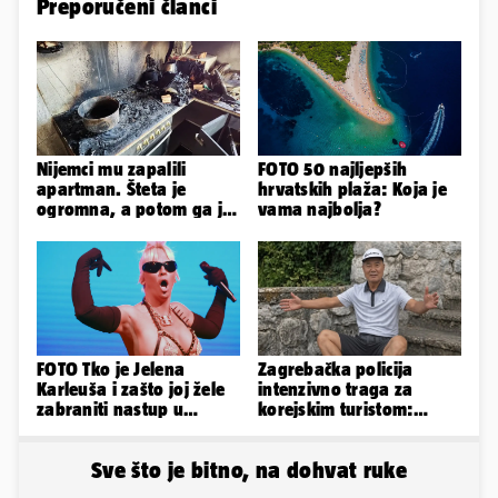
Preporučeni članci
Nijemci mu zapalili
FOTO 50 najljepših
apartman. Šteta je
hrvatskih plaža: Koja je
ogromna, a potom ga je
vama najbolja?
šokirao i e-mail od
Bookinga
FOTO Tko je Jelena
Zagrebačka policija
Karleuša i zašto joj žele
intenzivno traga za
zabraniti nastup u
korejskim turistom:
Vodicama? Evo što je
Nestao je u petak u
govorila...
Sesvetama
Sve što je bitno, na dohvat ruke