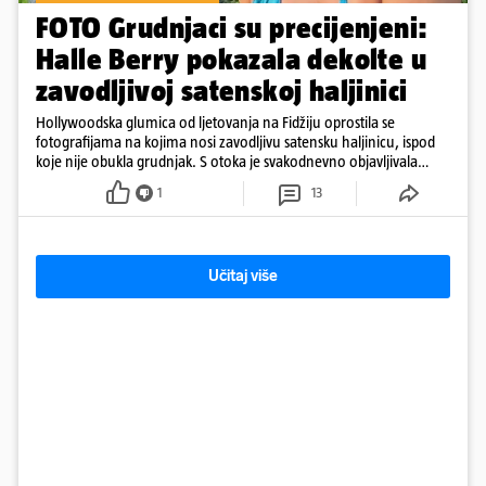
FOTO Grudnjaci su precijenjeni:
Halle Berry pokazala dekolte u
zavodljivoj satenskoj haljinici
Hollywoodska glumica od ljetovanja na Fidžiju oprostila se
fotografijama na kojima nosi zavodljivu satensku haljinicu, ispod
koje nije obukla grudnjak. S otoka je svakodnevno objavljivala
fotografije u kupaćem
1
13
Učitaj više