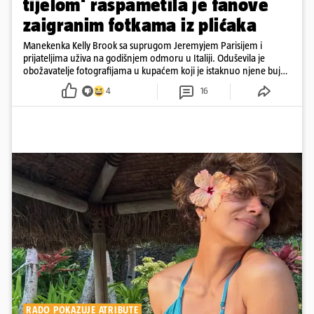
tijelom' raspametila je fanove
zaigranim fotkama iz plićaka
Manekenka Kelly Brook sa suprugom Jeremyjem Parisijem i
prijateljima uživa na godišnjem odmoru u Italiji. Oduševila je
obožavatelje fotografijama u kupaćem koji je istaknuo njene bujne
obline
4
16
RADO POKAZUJE ATRIBUTE