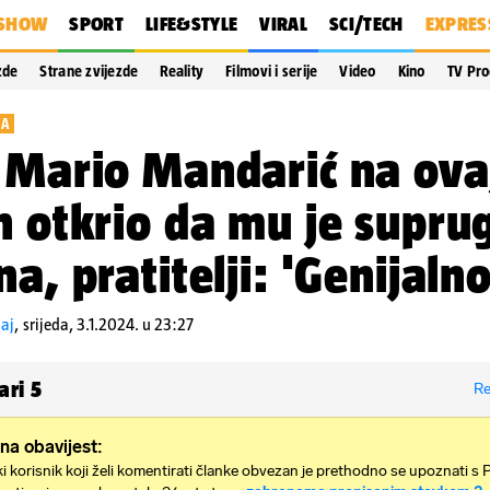
SHOW
SPORT
LIFE&STYLE
VIRAL
SCI/TECH
EXPRES
zde
Strane zvijezde
Reality
Filmovi i serije
Video
Kino
TV Pr
VA
 Mario Mandarić na ovaj
n otkrio da mu je supru
na, pratitelji: 'Genijalno
aj
,
srijeda, 3.1.2024. u 23:27
ari
5
Re
na obavijest:
i korisnik koji želi komentirati članke obvezan je prethodno se upoznati s 