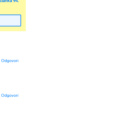
članka 94.
Odgovori
Odgovori