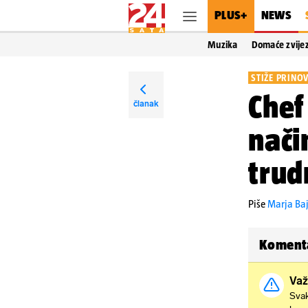
PLUS+
NEWS
Muzika
Domaće zvije
STIŽE PRINO
Chef
članak
nači
trud
Piše
Marja Baj
Koment
Važ
Svak