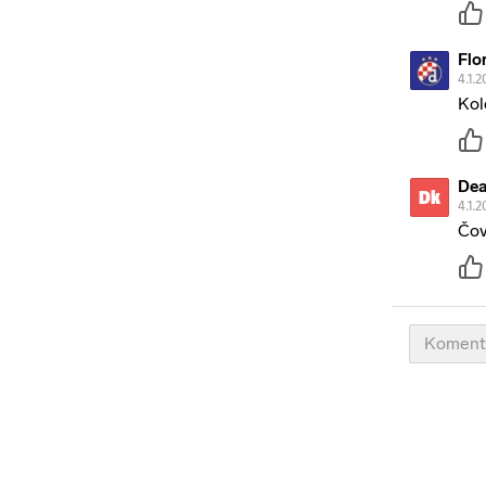
Flor
4.1.2
Kol
Dea
Dk
4.1.2
Čov