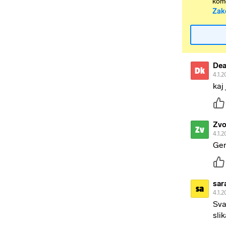
kome
Zak
Dea
Dk
4.1.2
kaj
Zvo
Zv
4.1.2
Gen
sar
sa
4.1.2
Sva
slik