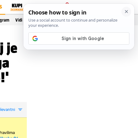
S
PRIJAVA
ogram
Vidi još…
 je
ga
!'
levantni
Pravilima