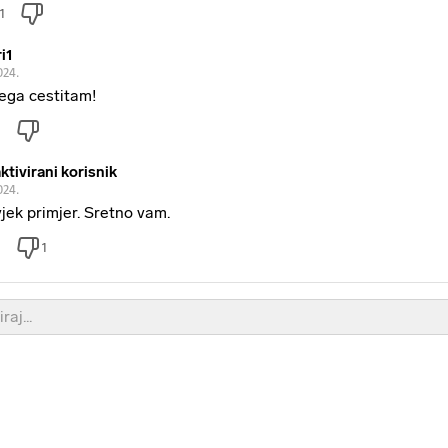
1
i1
024.
ega cestitam!
ktivirani korisnik
024.
jek primjer. Sretno vam.
1