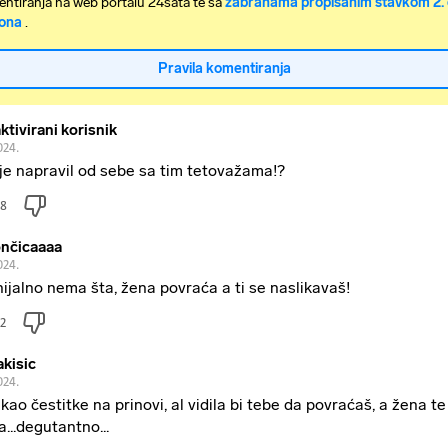
ntiranja na web portalu 24sata te sa
zabranama propisanim stavkom 2. 
ona
.
Pravila komentiranja
ktivirani korisnik
024.
 je napravil od sebe sa tim tetovažama!?
8
nčicaaaa
024.
ijalno nema šta, žena povraća a ti se naslikavaš!
2
akisic
024.
kao čestitke na prinovi, al vidila bi tebe da povraćaš, a žena te
a...degutantno...