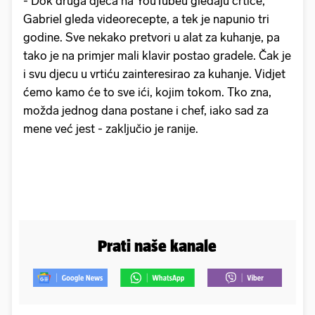
- Dok druga djeca na YouTubeu gledaju crtiće,
Gabriel gleda videorecepte, a tek je napunio tri
godine. Sve nekako pretvori u alat za kuhanje, pa
tako je na primjer mali klavir postao gradele. Čak je
i svu djecu u vrtiću zainteresirao za kuhanje. Vidjet
ćemo kamo će to sve ići, kojim tokom. Tko zna,
možda jednog dana postane i chef, iako sad za
mene već jest - zaključio je ranije.
Prati naše kanale