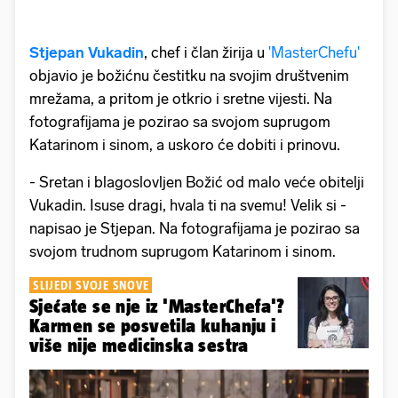
Stjepan Vukadin
, chef i član žirija u
'MasterChefu'
objavio je božićnu čestitku na svojim društvenim
mrežama, a pritom je otkrio i sretne vijesti. Na
fotografijama je pozirao sa svojom suprugom
Katarinom i sinom, a uskoro će dobiti i prinovu.
- Sretan i blagoslovljen Božić od malo veće obitelji
Vukadin. Isuse dragi, hvala ti na svemu! Velik si -
napisao je Stjepan. Na fotografijama je pozirao sa
svojom trudnom suprugom Katarinom i sinom.
SLIJEDI SVOJE SNOVE
Sjećate se nje iz 'MasterChefa'?
Karmen se posvetila kuhanju i
više nije medicinska sestra