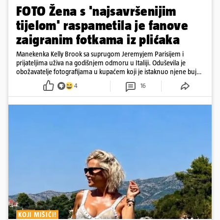
FOTO Žena s 'najsavršenijim
tijelom' raspametila je fanove
zaigranim fotkama iz plićaka
Manekenka Kelly Brook sa suprugom Jeremyjem Parisijem i
prijateljima uživa na godišnjem odmoru u Italiji. Oduševila je
obožavatelje fotografijama u kupaćem koji je istaknuo njene bujne
obline
4
16
KOJI MIŠIĆI!