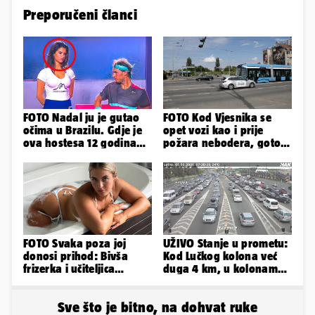
Preporučeni članci
FOTO Nadal ju je gutao
FOTO Kod Vjesnika se
očima u Brazilu. Gdje je
opet vozi kao i prije
ova hostesa 12 godina
požara nebodera, gotovi
poslije i kako izgleda?
radovi i na Deželićevoj
FOTO Svaka poza joj
UŽIVO Stanje u prometu:
donosi prihod: Bivša
Kod Lučkog kolona već
frizerka i učiteljica
duga 4 km, u kolonama
oblinama je zapalila
se vozi prema moru
Instagram
Sve što je bitno, na dohvat ruke