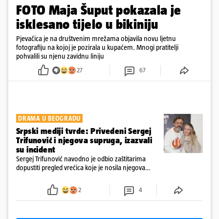
FOTO Maja Šuput pokazala je
isklesano tijelo u bikiniju
Pjevačica je na društvenim mrežama objavila novu ljetnu
fotografiju na kojoj je pozirala u kupaćem. Mnogi pratitelji
pohvalili su njenu zavidnu liniju
27
67
DRAMA U BEOGRADU
Srpski mediji tvrde: Privedeni Sergej
Trifunović i njegova supruga, izazvali
su incident
Sergej Trifunović navodno je odbio zaštitarima
dopustiti pregled vrećica koje je nosila njegova
supruga, što je dodatno podignulo tenzije
2
4