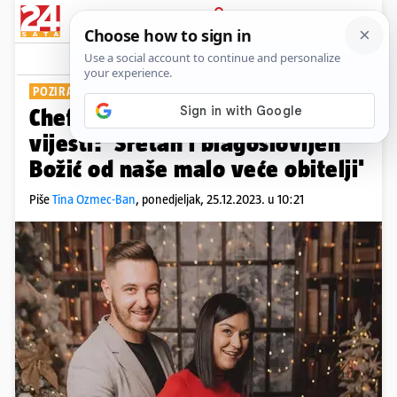
PRIJAVA
Show
Komentari
0
POZIRAO SA SUPRUGOM I SINOM
Chef Stjepan podijelio je sretne
vijesti: 'Sretan i blagoslovljen
Božić od naše malo veće obitelji'
Piše
Tina Ozmec-Ban
,
ponedjeljak, 25.12.2023. u 10:21