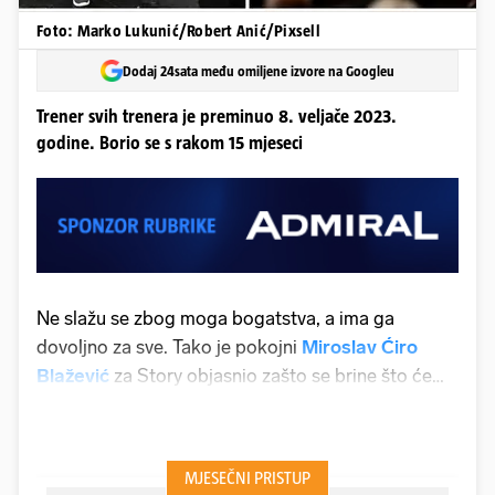
Foto: Marko Lukunić/Robert Anić/Pixsell
Dodaj 24sata među omiljene izvore na Googleu
Trener svih trenera je preminuo 8. veljače 2023.
godine. Borio se s rakom 15 mjeseci
Ne slažu se zbog moga bogatstva, a ima ga
dovoljno za sve. Tako je pokojni
Miroslav Ćiro
Blažević
za Story objasnio zašto se brine što će
biti s njegovom djecom i unučadi kad umre. Nakon
Ćirine smrti, obistinili su se njegovi strahovi o ratu
za ostavštinu. Sin
Miroslav
se upisao na nekretnine
na što ima pravo po ugovoru o doživotnom