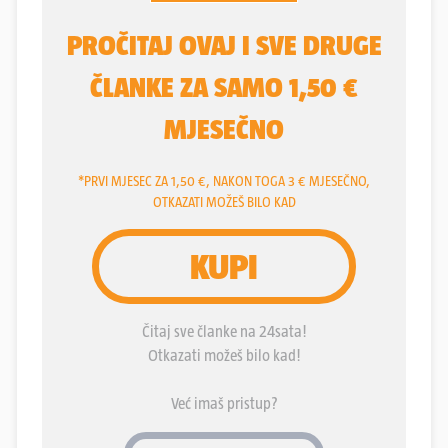
uzdržavanju, a kćer Katherine sad tuži i njega i
svoju majku Zdenku. Trener svih trenera, kako ga je
za Božić 1998. godine prozvao legendarni sportski
novinar
Branko Stipković
, borio se s rakom 15
mjeseci. Godinu dana prije smrti, 2022. godine,
gostovao je na HRT-u u “Nedjeljom u 2”, gdje je
priznao da s djecom ima trzavice zbog cijepljenja.