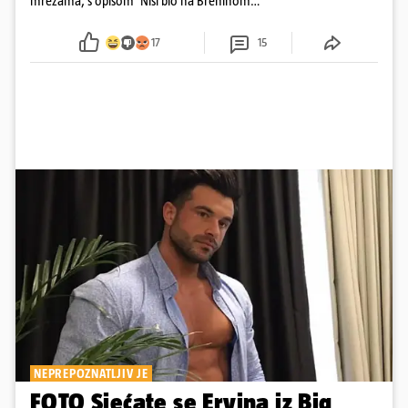
mrežama, s opisom 'Nisi bio na Breninom
koncertu, ako Brena nije pala pred tobom'.
Srećom, pjevačica se nije ozlijedila nego je s
17
15
osmijehom nastavila pjevati
NEPREPOZNATLJIV JE
FOTO Sjećate se Ervina iz Big