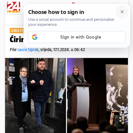
PRIJAVA
Show
Komentari
5
OBISTINIO SE TRENEROV STRAH
PLUS+
Ćirina kći tuži brata i majku
Piše
Laura Šiprak
,
srijeda, 17.1.2024. u 06:42