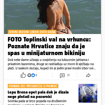
JEDINI MODNI IZBOR OVIH DANA
FOTO Toplinski val na vrhuncu:
Poznate Hrvatice znaju da je
spas u minijaturnom bikiniju
Dok neke dame uživaju u osvježenju na luksuznim jahtama i
privatnim bazenima, druge se rashlađuju uz more ili vježbaju na
plaži. U svakom slučaju, kupaći im je jedini pravi modni izbor ovih
dana
8
37
ODMAH JOJ PRISKOČILI U POMOĆ
Lepa Brena opet pala dok je dizala
noge plešući na pozornici
Snimka pada se brzo pojavila na društvenim