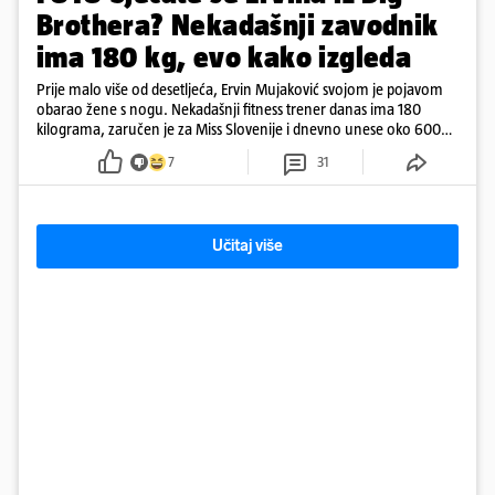
Brothera? Nekadašnji zavodnik
ima 180 kg, evo kako izgleda
Prije malo više od desetljeća, Ervin Mujaković svojom je pojavom
obarao žene s nogu. Nekadašnji fitness trener danas ima 180
kilograma, zaručen je za Miss Slovenije i dnevno unese oko 6000
kcal.
7
31
Učitaj više