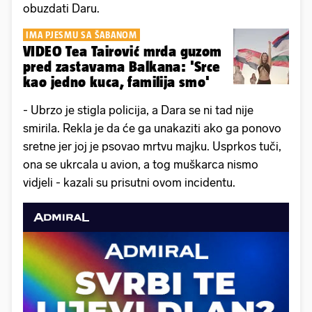
obuzdati Daru.
IMA PJESMU SA ŠABANOM
VIDEO Tea Tairović mrda guzom
pred zastavama Balkana: 'Srce
kao jedno kuca, familija smo'
- Ubrzo je stigla policija, a Dara se ni tad nije
smirila. Rekla je da će ga unakaziti ako ga ponovo
sretne jer joj je psovao mrtvu majku. Usprkos tuči,
ona se ukrcala u avion, a tog muškarca nismo
vidjeli - kazali su prisutni ovom incidentu.