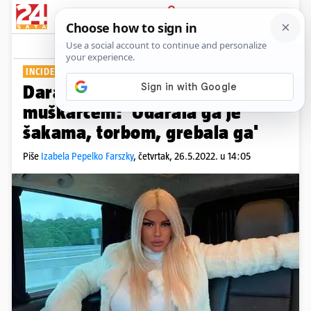
PRIJAVA
Show
Komentari
11
INCIDENT NA AERODROMU
Dara Bubamara se potukla s
muškarcem: 'Udarala ga je
šakama, torbom, grebala ga'
Piše
Izabela Pepelko Farszky
,
četvrtak, 26.5.2022. u 14:05