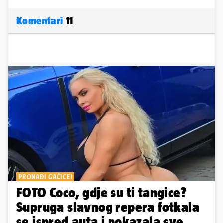
Komentari
11
PRONAĐI GAĆICE!
FOTO Coco, gdje su ti tangice?
Supruga slavnog repera fotkala
se ispred auta i pokazala sve