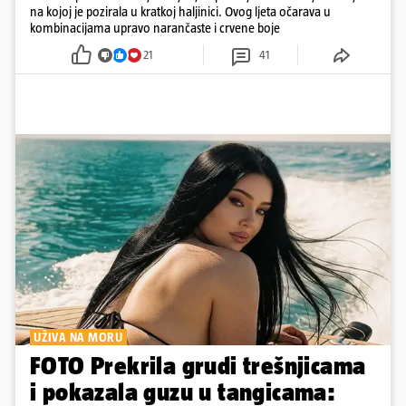
na kojoj je pozirala u kratkoj haljinici. Ovog ljeta očarava u
kombinacijama upravo narančaste i crvene boje
21
41
UŽIVA NA MORU
FOTO Prekrila grudi trešnjicama
i pokazala guzu u tangicama: