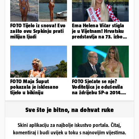
FOTO Tijelo iz snova! Evo
Ema Helena Vičar stigla
zašto ovu Srpkinju prati
je u Vijetnam! Hrvatsku
milijun ljudi
predstavlja na 73. izboru
Miss Svijeta
FOTO Maja Šuput
FOTO Sjećate se nje?
pokazala je isklesano
Voditeljica je oduševila
tijelo u bikiniju
na ždrijebu SP-a 2014.
Evo kako danas izgleda
Sve što je bitno, na dohvat ruke
Skini aplikaciju za najbolje iskustvo portala. Čitaj,
komentiraj i budi uvijek u toku s najnovijim vijestima.