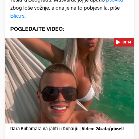
zbog loše vožnje, a ona je na to pobjesnila, piše
Blic.rs
.
POGLEDAJTE VIDEO:
01:14
Pokretanje videa...
Dara Bubamara na jahti u Dubaiju
| Video: 24sata/pixsell