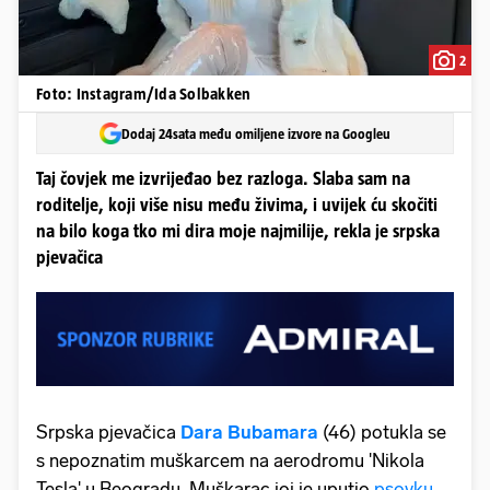
2
Foto: Instagram/Ida Solbakken
Dodaj 24sata među omiljene izvore na Googleu
Taj čovjek me izvrijeđao bez razloga. Slaba sam na
roditelje, koji više nisu među živima, i uvijek ću skočiti
na bilo koga tko mi dira moje najmilije, rekla je srpska
pjevačica
Srpska pjevačica
Dara Bubamara
(46) potukla se
s nepoznatim muškarcem na aerodromu 'Nikola
Tesla' u Beogradu. Muškarac joj je uputio
psovku