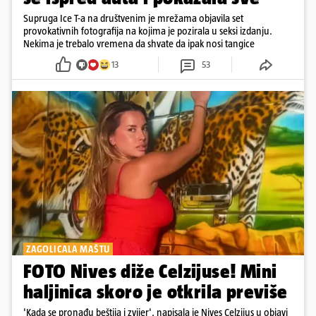
Supruga Ice T-a na društvenim je mrežama objavila set
provokativnih fotografija na kojima je pozirala u seksi izdanju.
Nekima je trebalo vremena da shvate da ipak nosi tangice
13
53
ZAGOLICALA MAŠTU
FOTO Nives diže Celzijuse! Mini
haljinica skoro je otkrila previše
'Kada se pronađu beštija i zvijer', napisala je Nives Celzijus u objavi