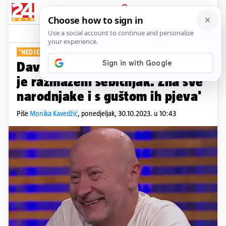
PRIJAVA
Show
Komentari
17
'NEDJELJOM U DVA'
Davorin Bogović o Baretu: 'On
je razmaženi sebičnjak. Zna sve
narodnjake i s guštom ih pjeva'
Piše
Monika Kavedžić
,
ponedjeljak, 30.10.2023. u 10:43