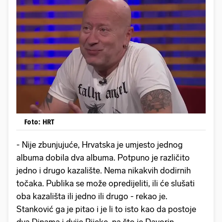
Foto: HRT
- Nije zbunjujuće, Hrvatska je umjesto jednog
albuma dobila dva albuma. Potpuno je različito
jedno i drugo kazalište. Nema nikakvih dodirnih
točaka. Publika se može opredijeliti, ili će slušati
oba kazališta ili jedno ili drugo - rekao je.
Stanković ga je pitao i je li to isto kao da postoje
dva Dinama i dvije Rijeke, na što je Davorin