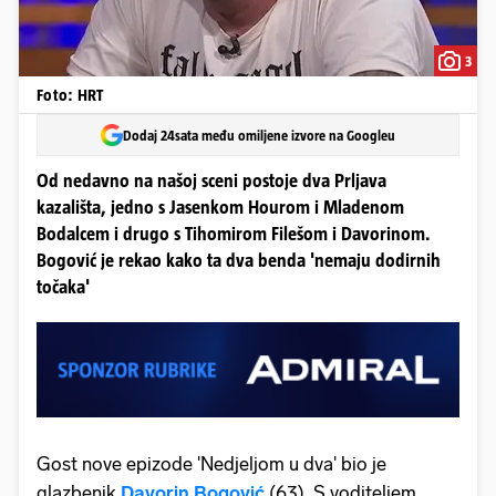
3
Foto: HRT
Dodaj 24sata među omiljene izvore na Googleu
Od nedavno na našoj sceni postoje dva Prljava
kazališta, jedno s Jasenkom Hourom i Mladenom
Bodalcem i drugo s Tihomirom Filešom i Davorinom.
Bogović je rekao kako ta dva benda 'nemaju dodirnih
točaka'
Gost nove epizode 'Nedjeljom u dva' bio je
glazbenik
Davorin Bogović
(63). S voditeljem