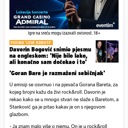
Igre na sreću mogu izazvati ovisnost. 18+
PJESMA 'LOVE REMOTE'
Davorin Bogović snimio pjesmu
na engleskom: 'Nije bilo lako,
ali konačno sam dočekao i to'
'Goran Bare je razmaženi sebičnjak'
U emisiji se osvrnuo i na pjevača Gorana Bareta, za
kojeg brojni kažu da živi rock&roll. Davorin je
rekao kako se u mnogo stvari ne slaže s Baretom, a
Stanković ga je pitao kakav je on s njegovom
glazbom.
- Ja znam malo više o njemu. On je u rock&roll