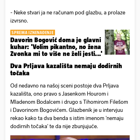
- Neke stvari ja ne računam pod glazbu, a prolaze
izvrsno.
SPREMA IZNENAĐENJE
Davorin Bogović doma je glavni
kuhar: 'Volim pikantno, no žena
Zvonka mi to više ne želi jesti...'
Dva Prljava kazališta nemaju dodirnih
točaka
Od nedavno na našoj sceni postoje dva Prljava
kazališta, ono pravo s Jasenkom Hourom i
Mladenom Bodalcem i drugo s Tihomirom Filešom
i Davorinom Bogovićem. Glazbenik je u intervjuu
rekao kako ta dva benda s istim imenom 'nemaju
dodirnih točaka' te da nije zbunjujuće.