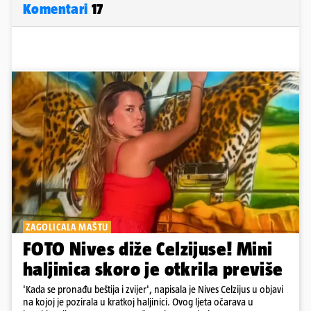
Komentari
17
ZAGOLICALA MAŠTU
FOTO Nives diže Celzijuse! Mini
haljinica skoro je otkrila previše
'Kada se pronađu beštija i zvijer', napisala je Nives Celzijus u objavi
na kojoj je pozirala u kratkoj haljinici. Ovog ljeta očarava u