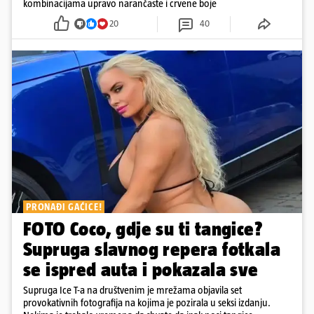
kombinacijama upravo narančaste i crvene boje
20
40
PRONAĐI GAĆICE!
FOTO Coco, gdje su ti tangice?
Supruga slavnog repera fotkala
se ispred auta i pokazala sve
Supruga Ice T-a na društvenim je mrežama objavila set
provokativnih fotografija na kojima je pozirala u seksi izdanju.