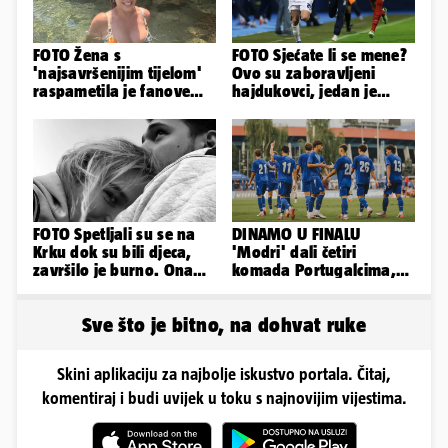
FOTO Žena s
FOTO Sjećate li se mene?
'najsavršenijim tijelom'
Ovo su zaboravljeni
raspametila je fanove
hajdukovci, jedan je
zaigranim fotkama iz
napuhao 3,3 promila...
plićaka
FOTO Spetljali su se na
DINAMO U FINALU
Krku dok su bili djeca,
'Modri' dali četiri
završilo je burno. Ona
komada Portugalcima,
sad želi 50 milijuna eura
branit će titulu na
Ramljaku!
Sve što je bitno, na dohvat ruke
Skini aplikaciju za najbolje iskustvo portala. Čitaj,
komentiraj i budi uvijek u toku s najnovijim vijestima.