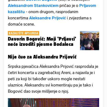
Aleksandrom Stankovićem
pričao je o
Prljavom
kazalištu
- onom drugom, rasprodanim
koncertima
Aleksandre Prijović
i zvijezdama s
domaće scene.
KAZALIŠTE APSURDA
Davorin Bogović: Moji 'Prljavci'
neće izvoditi pjesme Bodaleca
Nije čuo za Aleksandru Prijović
Srpska pjevačica Aleksandra Prijović rasprodala je
četiri koncerta u zagrebačkoj Areni, a najavila je i
peti za koji bi također uskoro mogle nestati
ulaznice. Aleksandru svi komentiraju pa je tako i
Bogović dao svoje mišljenje o njoj.