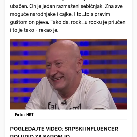
ubačen. On je jedan
razmaženi sebičnjak. Zna sve
moguće narodnjake i cajke. I to…to s pravim
guštom on pjeva. Tako da, rock…u rocku je priučen
i to je tako - rekao je.
Foto: HRT
POGLEDAJTE VIDEO: SRPSKI INFLUENCER
POLUDIO ZA SAROM JO