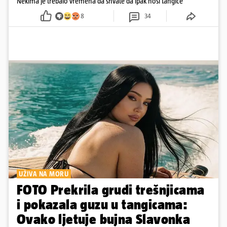
Nekima je trebalo vremena da shvate da ipak nosi tangice
8
34
UŽIVA NA MORU
FOTO Prekrila grudi trešnjicama
i pokazala guzu u tangicama:
Ovako ljetuje bujna Slavonka