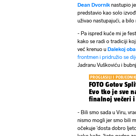
Dean Dvornik
nastupio j
predstavio kao solo izvođ
uživao nastupajući, a bilo 
- Pa ispred kuće mi je fes
kako se radi o tradiciji ko
već krenuo u
Dalekoj obal
frontmen i pridružio se di
Jadranu Vuškoviću i bubn
PROGLASILI I POBJEDNI
FOTO Gotov Split
Evo tko je sve 
finalnoj večeri i
atmosfera
- Bili smo sada u Viru, vra
nismo mogli jer smo bili m
očekuje 'dosta dobro ljeto',
kako kaže, 'ljeto gadno za 