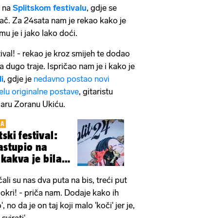
e na
Splitskom festivalu
, gdje se
ač. Za 24sata nam je rekao kako je
mu je i jako lako doći.
tival! - rekao je kroz smijeh te dodao
ja dugo traje. Ispričao nam je i kako je
i
, gdje je
nedavno postao novi
jelu originalne postave
, gitaristu
jaru Zoranu Ukiću.
KA
ski festival:
nastupio na
 kakva je bila
ćali su nas dva puta na bis, treći put
okri! - priča nam. Dodaje kako ih
 no da je on taj koji malo 'koči' jer je,
svirati'.