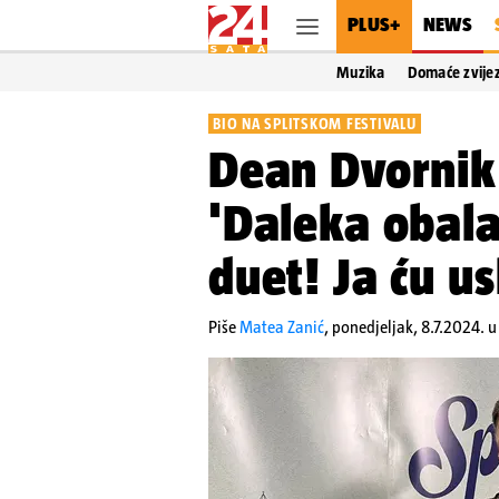
PLUS+
NEWS
Muzika
Domaće zvije
BIO NA SPLITSKOM FESTIVALU
Dean Dvornik 
'Daleka obal
duet! Ja ću u
Piše
Matea Zanić
,
ponedjeljak, 8.7.2024. u