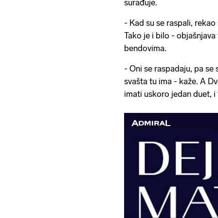
surađuje.
- Kad su se raspali, rekao
Tako je i bilo - objašnjava 
bendovima.
- Oni se raspadaju, pa se
svašta tu ima - kaže. A Dv
imati uskoro jedan duet, i 