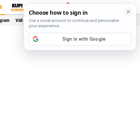
S
PRIJAVA
ogram
Vidi još…