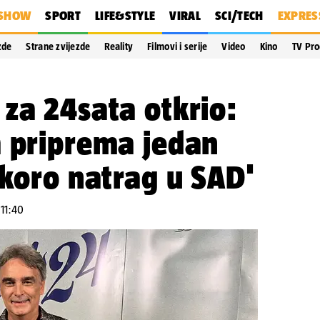
SHOW
SPORT
LIFE&STYLE
VIRAL
SCI/TECH
EXPRES
zde
Strane zvijezde
Reality
Filmovi i serije
Video
Kino
TV Pr
za 24sata otkrio:
a priprema jedan
skoro natrag u SAD'
 11:40