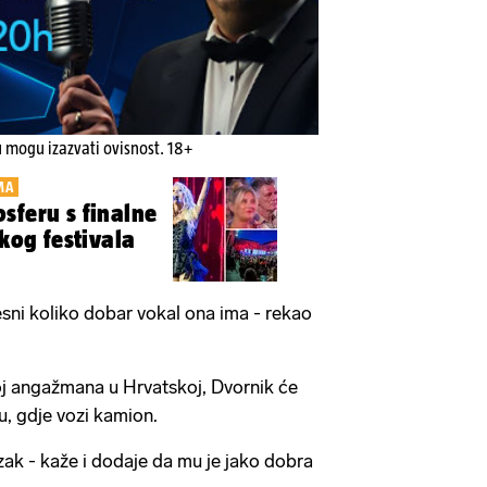
u mogu izazvati ovisnost. 18+
MA
sferu s finalne
skog festivala
jesni koliko dobar vokal ona ima - rekao
oj angažmana u Hrvatskoj, Dvornik će
ku, gdje vozi kamion.
ak - kaže i dodaje da mu je jako dobra