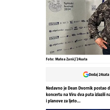
Foto: Matea Zanić/24sata
Dodaj 24sata
Nedavno je Dean Dvornik postao di
koncertu na Viru dva puta izlazili na 
i planove za ljeto...