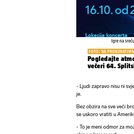
Igre na sreć
FOTO: NA PROKURATIVI
Pogledajte atmo
večeri 64. Split
- Ljudi zapravo nisu ni sv
je.
Bez obzira na sve veći br
se uskoro vratiti u Ameri
- To je meni odmor za moz