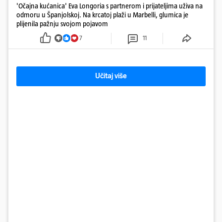
'Očajna kućanica' Eva Longoria s partnerom i prijateljima uživa na
odmoru u Španjolskoj. Na krcatoj plaži u Marbelli, glumica je
plijenila pažnju svojom pojavom
7
11
Učitaj više