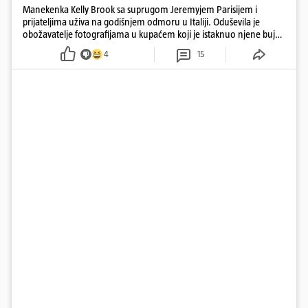
Manekenka Kelly Brook sa suprugom Jeremyjem Parisijem i
prijateljima uživa na godišnjem odmoru u Italiji. Oduševila je
obožavatelje fotografijama u kupaćem koji je istaknuo njene bujne
obline
4
15