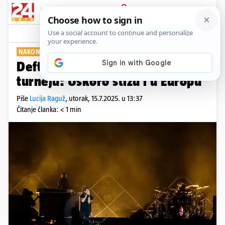
PRIJAVA
Show
Komentari
1
NAKON 5 GODINA PAUZE
Deftones najavili novi album i
turneju: Uskoro stižu i u Europu
Piše
Lucija Raguž
,
utorak, 15.7.2025. u 13:37
Čitanje članka: < 1 min