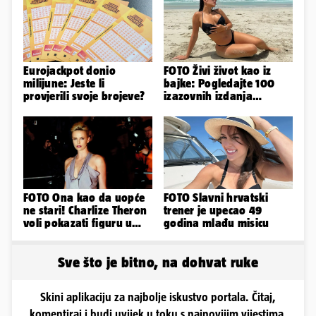
Eurojackpot donio
FOTO Živi život kao iz
milijune: Jeste li
bajke: Pogledajte 100
provjerili svoje brojeve?
izazovnih izdanja
Ronaldove Georgine
FOTO Ona kao da uopće
FOTO Slavni hrvatski
ne stari! Charlize Theron
trener je upecao 49
voli pokazati figuru u
godina mlađu misicu
golišavim izdanjima...
Sve što je bitno, na dohvat ruke
Skini aplikaciju za najbolje iskustvo portala. Čitaj,
komentiraj i budi uvijek u toku s najnovijim vijestima.