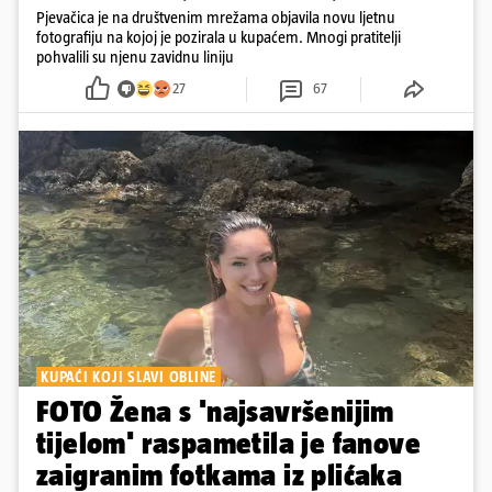
Pjevačica je na društvenim mrežama objavila novu ljetnu
fotografiju na kojoj je pozirala u kupaćem. Mnogi pratitelji
pohvalili su njenu zavidnu liniju
27
67
KUPAĆI KOJI SLAVI OBLINE
FOTO Žena s 'najsavršenijim
tijelom' raspametila je fanove
zaigranim fotkama iz plićaka