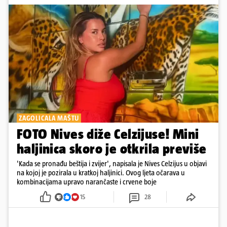
ZAGOLICALA MAŠTU
FOTO Nives diže Celzijuse! Mini
haljinica skoro je otkrila previše
'Kada se pronađu beštija i zvijer', napisala je Nives Celzijus u objavi
na kojoj je pozirala u kratkoj haljinici. Ovog ljeta očarava u
kombinacijama upravo narančaste i crvene boje
15
28