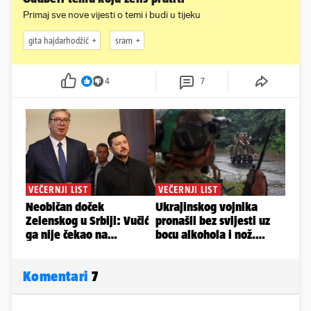
Primaj sve nove vijesti o temi i budi u tijeku
gita hajdarhodžić
sram
4
7
Komentari
7