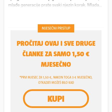
mlađe generacije prate svaki njezin korak. Mlada
glumica i glazbenica svojevrstan je "glas nove
generacije" koji starijima približava jezik, glazbu i
općenito stil života kroz ulogu u seriji "Sram", čija
se druga sezona trenutačno emitira na Hrvatskoj
radioteleviziji. Rođena je u Zagrebu 2006, i to u
obitelji umjetnika. Njezin otac je karizmatični
glumac
Igor Hajdarhodžić
, a majka
Maja Vučić
,
pjevačica čiji je glas obilježio hrvatsku glazbenu
scenu kroz grupu Divas, a danas psihologinja.
Njezini roditelji bili su u nevjenčanoj vezi od 2003.
do 2009. godine, odnosno razišli su se kad je Gita
imala samo tri godine.