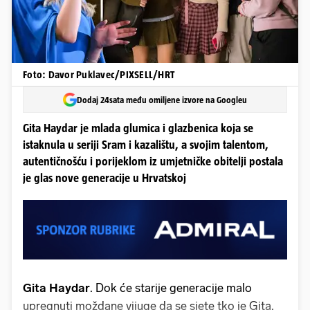
Foto: Davor Puklavec/PIXSELL/HRT
Dodaj 24sata među omiljene izvore na Googleu
Gita Haydar je mlada glumica i glazbenica koja se
istaknula u seriji Sram i kazalištu, a svojim talentom,
autentičnošću i porijeklom iz umjetničke obitelji postala
je glas nove generacije u Hrvatskoj
Gita Haydar
. Dok će starije generacije malo
upregnuti moždane vijuge da se sjete tko je Gita,