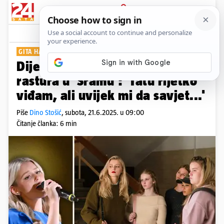
PRIJAVA
Show
Komentari
7
GITA HAYDAR
PLUS+
Dijete je slavnih roditelja, a sad
rastura u 'Sramu': 'Tatu rijetko
viđam, ali uvijek mi da savjet...'
Piše
Dino Stošić
,
subota, 21.6.2025. u 09:00
Čitanje članka: 6 min