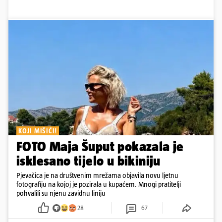
KOJI MIŠIĆI!
FOTO Maja Šuput pokazala je
isklesano tijelo u bikiniju
Pjevačica je na društvenim mrežama objavila novu ljetnu
fotografiju na kojoj je pozirala u kupaćem. Mnogi pratitelji
pohvalili su njenu zavidnu liniju
28
67