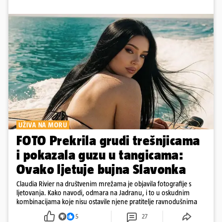
UŽIVA NA MORU
FOTO Prekrila grudi trešnjicama
i pokazala guzu u tangicama:
Ovako ljetuje bujna Slavonka
Claudia Rivier na društvenim mrežama je objavila fotografije s
ljetovanja. Kako navodi, odmara na Jadranu, i to u oskudnim
kombinacijama koje nisu ostavile njene pratitelje ravnodušnima
5
27