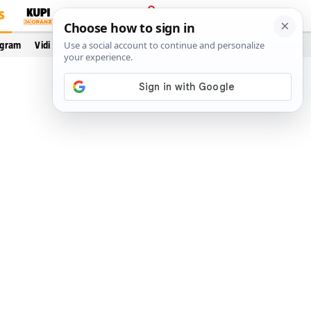
S
PRIJAVA
ogram
Vidi još…