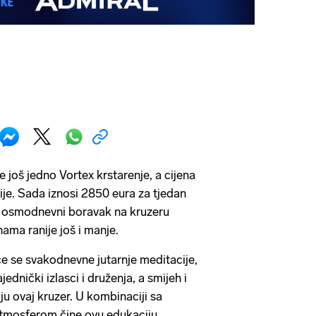
e još jedno Vortex krstarenje, a cijena
ije. Sada iznosi 2850 eura za tjedan
je osmodnevni boravak na kruzeru
ama ranije još i manje.
će se svakodnevne jutarnje meditacije,
jednički izlasci i druženja, a smijeh i
aju ovaj kruzer. U kombinaciji sa
tmosferom čine ovu edukaciju