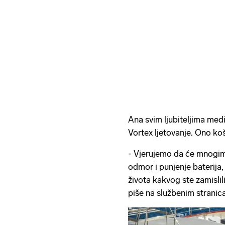
Ana svim ljubiteljima medi
Vortex ljetovanje. Ono ko
- Vjerujemo da će mnogima
odmor i punjenje baterija,
života kakvog ste zamislil
piše na službenim stranic