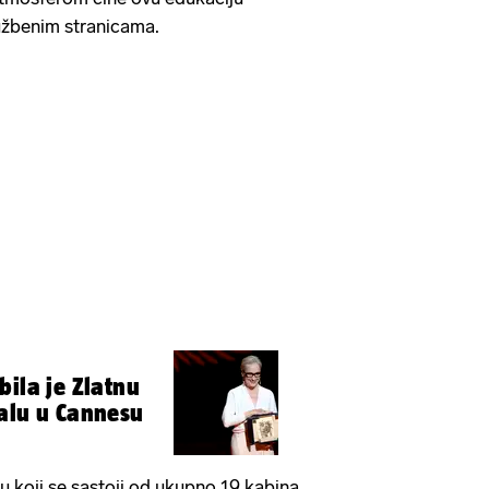
lužbenim stranicama.
bila je Zlatnu
alu u Cannesu
 koji se sastoji od ukupno 19 kabina