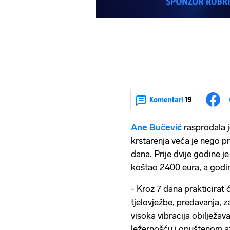
Komentari
19
Ane Bučević
rasprodala j
krstarenja veća je nego pr
dana. Prije dvije godine 
koštao 2400 eura, a godin
- Kroz 7 dana prakticirat 
tjelovježbe, predavanja, za
visoka vibracija obilježav
ležernošću i opuštenom a