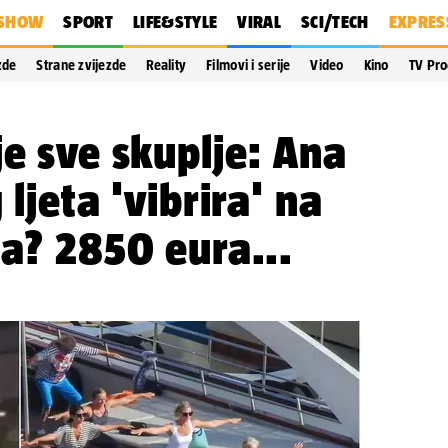
SHOW
SPORT
LIFE&STYLE
VIRAL
SCI/TECH
EXPRES
zde
Strane zvijezde
Reality
Filmovi i serije
Video
Kino
TV Pr
je sve skuplje: Ana
 ljeta 'vibrira' na
na? 2850 eura...