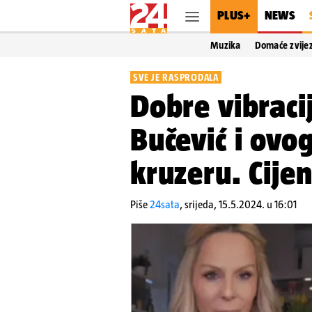
PLUS+
NEWS
Muzika
Domaće zvije
SVE JE RASPRODALA
Dobre vibraci
Bučević i ovog
kruzeru. Cije
Piše
24sata
,
srijeda, 15.5.2024. u 16:01