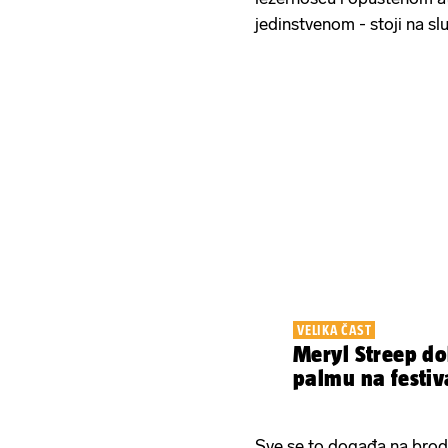
jedinstvenom - stoji na s
VELIKA ČAST
Meryl Streep do
palmu na festiv
Sve se to događa na brodu