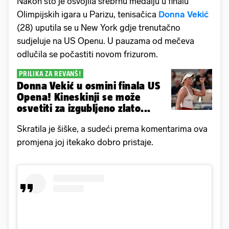
Nakon što je osvojila srebrnu medalju u finalu
Olimpijskih igara u Parizu, tenisačica
Donna Vekić
(28) uputila se u New York gdje trenutačno
sudjeluje na US Openu. U pauzama od mečeva
odlučila se počastiti novom frizurom.
PRILIKA ZA REVANŠ!
Donna Vekić u osmini finala US
Opena! Kineskinji se može
osvetiti za izgubljeno zlato...
Skratila je šiške, a sudeći prema komentarima ova
promjena joj itekako dobro pristaje.