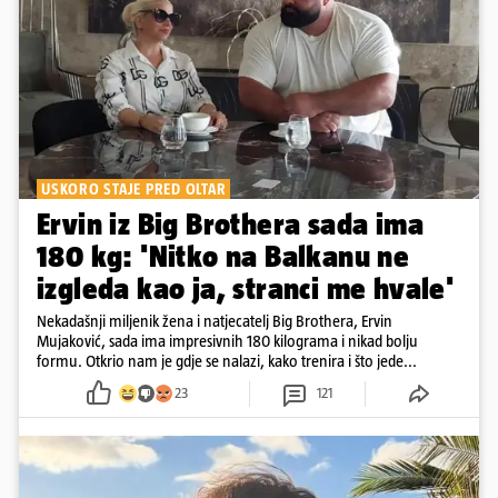
USKORO STAJE PRED OLTAR
Ervin iz Big Brothera sada ima
180 kg: 'Nitko na Balkanu ne
izgleda kao ja, stranci me hvale'
Nekadašnji miljenik žena i natjecatelj Big Brothera, Ervin
Mujaković, sada ima impresivnih 180 kilograma i nikad bolju
formu. Otkrio nam je gdje se nalazi, kako trenira i što jede...
23
121