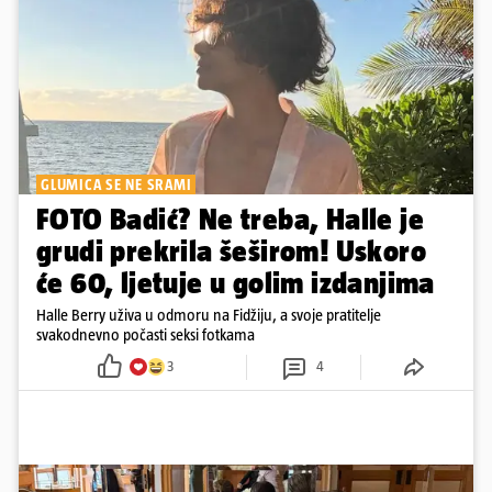
GLUMICA SE NE SRAMI
FOTO Badić? Ne treba, Halle je
grudi prekrila šeširom! Uskoro
će 60, ljetuje u golim izdanjima
Halle Berry uživa u odmoru na Fidžiju, a svoje pratitelje
svakodnevno počasti seksi fotkama
3
4