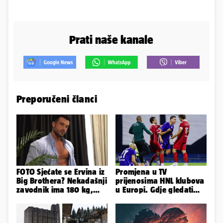
Prati naše kanale
Preporučeni članci
FOTO Sjećate se Ervina iz
Promjena u TV
Big Brothera? Nekadašnji
prijenosima HNL klubova
zavodnik ima 180 kg,
u Europi. Gdje gledati
evo kako izgleda
uživo Dinamo, Hajduk i
Rijeku?