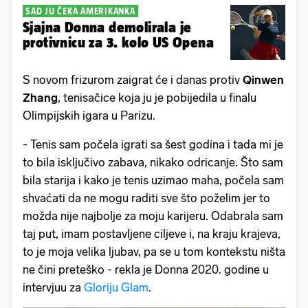
SAD JU ČEKA AMERIKANKA
Sjajna Donna demolirala je
protivnicu za 3. kolo US Opena
S novom frizurom zaigrat će i danas protiv
Qinwen
Zhang
, tenisačice koja ju je pobijedila u finalu
Olimpijskih igara u Parizu.
- Tenis sam počela igrati sa šest godina i tada mi je
to bila isključivo zabava, nikako odricanje. Što sam
bila starija i kako je tenis uzimao maha, počela sam
shvaćati da ne mogu raditi sve što poželim jer to
možda nije najbolje za moju karijeru. Odabrala sam
taj put, imam postavljene ciljeve i, na kraju krajeva,
to je moja velika ljubav, pa se u tom kontekstu ništa
ne čini preteško - rekla je Donna 2020. godine u
intervjuu za
Gloriju Glam
.