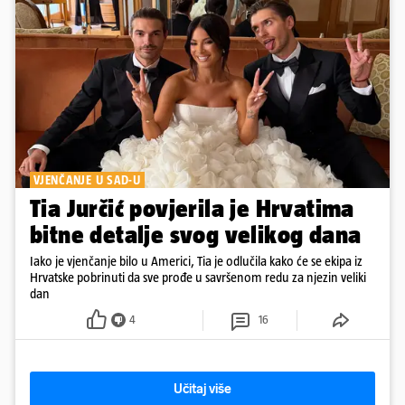
VJENČANJE U SAD-U
Tia Jurčić povjerila je Hrvatima
bitne detalje svog velikog dana
Iako je vjenčanje bilo u Americi, Tia je odlučila kako će se ekipa iz
Hrvatske pobrinuti da sve prođe u savršenom redu za njezin veliki
dan
4
16
Učitaj više