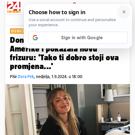
PRIJAVA
Show
Komentari
0
OSVJEŽILA IZGLED
Donna Vekić javila se iz
Amerike i pokazala novu
frizuru: 'Tako ti dobro stoji ova
promjena...'
Piše
Dora Pek
,
nedjelja, 1.9.2024. u 18:00