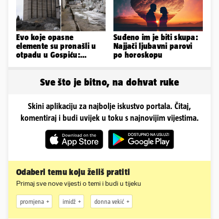
Evo koje opasne
Suđeno im je biti skupa:
elemente su pronašli u
Najjači ljubavni parovi
otpadu u Gospiću:
po horoskopu
Moguće je daljnje širenje
štete!
Sve što je bitno, na dohvat ruke
Skini aplikaciju za najbolje iskustvo portala. Čitaj,
komentiraj i budi uvijek u toku s najnovijim vijestima.
Odaberi temu koju želiš pratiti
Primaj sve nove vijesti o temi i budi u tijeku
promjena
imidž
donna vekić