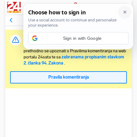
PRIJAVA
Komentari
152
Relevantni
Važna obavijest:
Sign in with Google
Svaki korisnik koji želi komentirati članke obvezan je
prethodno se upoznati s Pravilima komentiranja na web
portalu 24sata te sa
zabranama propisanim stavkom
2. članka 94. Zakona
.
Pravila komentiranja