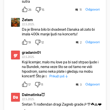
sutra
Odgovori
26
15
11
Žetem
22.5.2025.
Da je Brena bilo bi dvadeset članaka ali zato bi
imala 400k manje ljudi na koncertu!
Odgovori
19
12
2
gradanin01
gr
22.5.2025.
Koji licemjer, malo mu love pa bi sad strpao ljude i
na Bundek, nema veze što se od tamo ne vidi
hipodrom, samo neka plate i gledaju na mobu
koncert! Što je slj
Prikaži još ↓
Odgovori
17
11
3
Dalmatinka😇
Da
22.5.2025.
Sretan Ti rođendan dragi Zagreb grade🎉🎊☘️🙏❤️