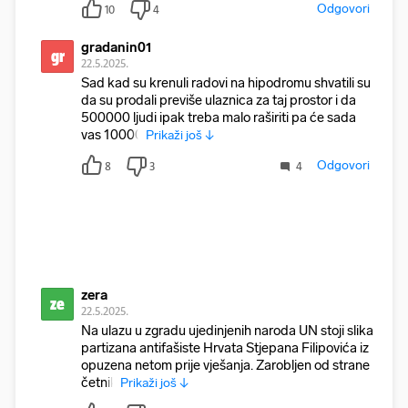
Odgovori
10
4
gradanin01
gr
22.5.2025.
Sad kad su krenuli radovi na hipodromu shvatili su
da su prodali previše ulaznica za taj prostor i da
500000 ljudi ipak treba malo raširiti pa će sada
vas 10000
Prikaži još ↓
Odgovori
8
3
4
zera
ze
22.5.2025.
Na ulazu u zgradu ujedinjenih naroda UN stoji slika
partizana antifašiste Hrvata Stjepana Filipovića iz
opuzena netom prije vješanja. Zarobljen od strane
četnik
Prikaži još ↓