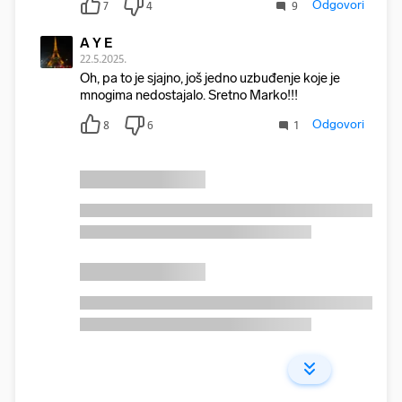
Odgovori
7
4
9
A Y E
22.5.2025.
Oh, pa to je sjajno, još jedno uzbuđenje koje je
mnogima nedostajalo. Sretno Marko!!!
Odgovori
8
6
1