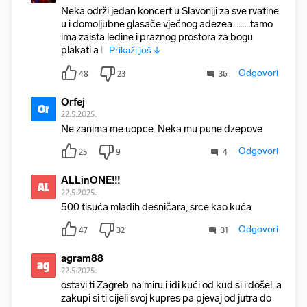
Neka održi jedan koncert u Slavoniji za sve rvatine
u i domoljubne glasače vječnog adezea.........tamo
ima zaista ledine i praznog prostora za bogu
plakati a b
Prikaži još ↓
Odgovori
48
23
36
Orfej
Or
22.5.2025.
Ne zanima me uopce. Neka mu pune dzepove
Odgovori
25
9
4
ALLinONE!!!
AL
22.5.2025.
500 tisuća mladih desničara, srce kao kuća
Odgovori
47
32
31
agram88
ag
22.5.2025.
ostavi ti Zagreb na miru i idi kući od kud si i došel, a
zakupi si ti cijeli svoj kupres pa pjevaj od jutra do