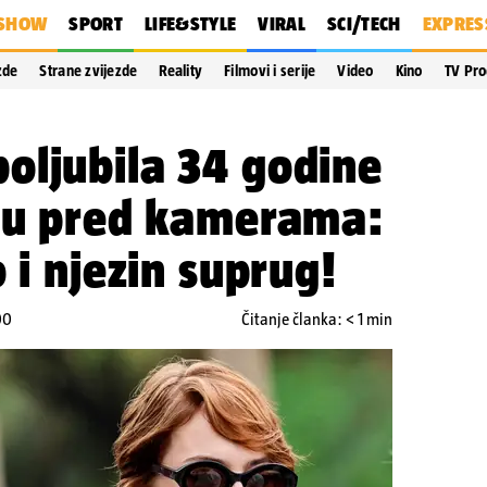
SHOW
SPORT
LIFE&STYLE
VIRAL
SCI/TECH
EXPRES
zde
Strane zvijezde
Reality
Filmovi i serije
Video
Kino
TV Pr
oljubila 34 godine
egu pred kamerama:
 i njezin suprug!
00
Čitanje članka: < 1 min