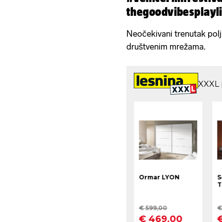
thegoodvibesplayli
Neočekivani trenutak polj
društvenim mrežama.