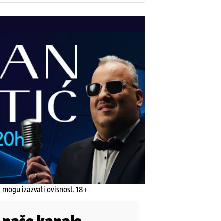
u mogu izazvati ovisnost. 18+
i naše kanale