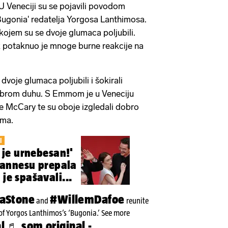
U Veneciji su se pojavili povodom
'Bugonia' redatelja Yorgosa Lanthimosa.
kojem su se dvoje glumaca poljubili.
k potaknuo je mnoge burne reakcije na
dvoje glumaca poljubili i šokirali
 dobrom duhu. S Emmom je u Veneciju
ve McCary te su oboje izgledali dobro
ama.
I
a je urnebesan!'
annesu prepala
 je spašavali...
aStone
#WillemDafoe
and
reunite
 of Yorgos Lanthimos’s ‘Bugonia.’ See more
l
♬ som original -