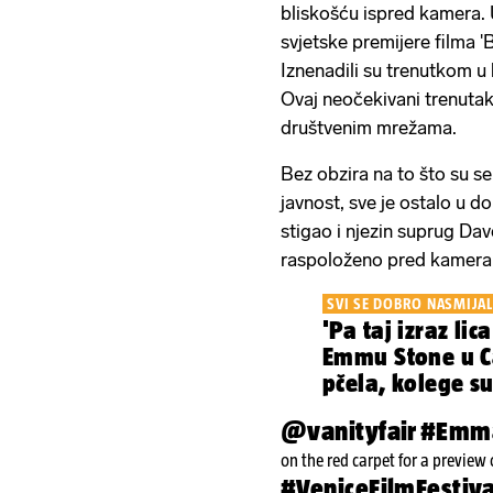
bliskošću ispred kamera. 
svjetske premijere filma 
Iznenadili su trenutkom u 
Ovaj neočekivani trenuta
društvenim mrežama.
Bez obzira na to što su se 
javnost, sve je ostalo u
stigao i njezin suprug Da
raspoloženo pred kamer
SVI SE DOBRO NASMIJAL
'Pa taj izraz lic
Emmu Stone u C
pčela, kolege su
@vanityfair
#Emm
on the red carpet for a preview
#VeniceFilmFestiva