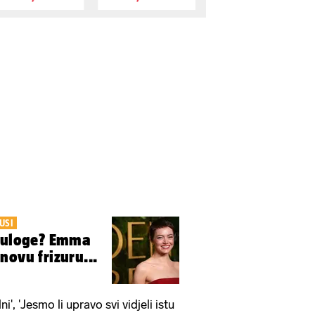
USI
g uloge? Emma
novu frizuru...
i', 'Jesmo li upravo svi vidjeli istu