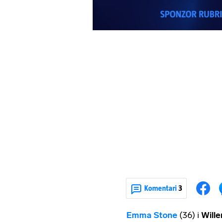
Komentari
3
Emma Stone
(36) i
Will