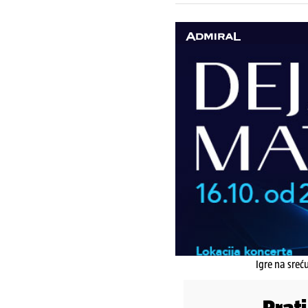
Igre na sreć
Prat