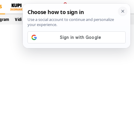
S
PRIJAVA
ogram
Vidi još…