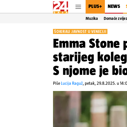
PLUS+
NEWS
Muzika
Domaće zvije
ŠOKIRALI JAVNOST U VENECIJI
Emma Stone p
starijeg kol
S njome je bio
Piše
Lucija Raguž
,
petak, 29.8.2025. u 14: