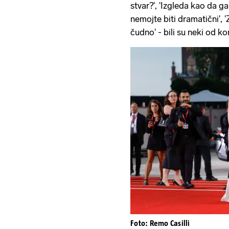
stvar?', 'Izgleda kao da ga 
nemojte biti dramatični', 
čudno' - bili su neki od k
Foto: Remo Casilli