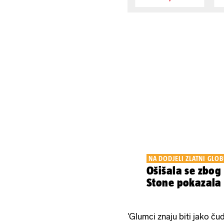
NA DODJELI ZLATNI GLOB
Ošišala se zbo
Stone pokazala 
'Glumci znaju biti jako čudn