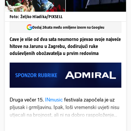
Foto: Željko Hladika/PIXSELL
Dodaj 24sata među omiljene izvore na Googleu
Cave je više od dva sata neumorno pjevao svoje najveće
hitove na Jarunu u Zagrebu, dodirujući ruke
oduševljenih obožavatelja u prvim redovima
Druga večer
15.
INmusic
festivala započela je uz
pljusak i grmljavinu. Ipak, loši vremenski uvjeti nisu
utjecali na brojnost, ali ni na dobro raspoloženje
posjetitelja, koji su se na zagrebačkom
Jarunu
počeli okupljati od ranih popodnevnih sati.