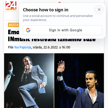
PRIJAVA
Show
Komentari
0
AUSTRALSKA LEGENDA U ZAGREBU
PLUS+
Emotivni Nick Cave publici na
INmusic festivalu izmamio suze
Piše
Tea Paponja
,
srijeda, 22.6.2022. u 16:00