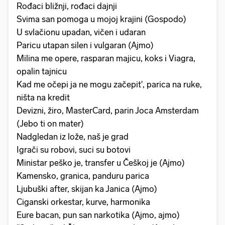
Rođaci bližnji, rođaci dajnji
Svima san pomoga u mojoj krajini (Gospodo)
U svlačionu upadan, vičen i udaran
Paricu utapan silen i vulgaran (Ajmo)
Milina me opere, rasparan majicu, koks i Viagra,
opalin tajnicu
Kad me očepi ja ne mogu začepit', parica na ruke,
ništa na kredit
Devizni, žiro, MasterCard, parin Joca Amsterdam
(Jebo ti on mater)
Nadgledan iz lože, naš je grad
Igrači su robovi, suci su botovi
Ministar peško je, transfer u Češkoj je (Ajmo)
Kamensko, granica, panduru parica
Ljubuški after, skijan ka Janica (Ajmo)
Ciganski orkestar, kurve, harmonika
Eure bacan, pun san narkotika (Ajmo, ajmo)