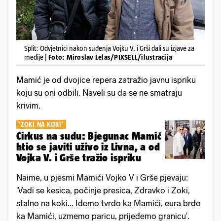
Split: Odvjetnici nakon suđenja Vojku V. i Grši dali su izjave za
medije |
Foto: Miroslav Lelas/PIXSELL/ilustracija
Mamić je od dvojice repera zatražio javnu ispriku
koju su oni odbili. Naveli su da se ne smatraju
krivim.
'ZOKI NA KOKI'
Cirkus na sudu: Bjegunac Mamić
htio se javiti uživo iz Livna, a od
Vojka V. i Grše tražio ispriku
Naime, u pjesmi Mamići Vojko V i Grše pjevaju:
'Vadi se kesica, počinje presica, Zdravko i Zoki,
stalno na koki... Idemo tvrdo ka Mamići, eura brdo
ka Mamići, uzmemo paricu, prijeđemo granicu'.