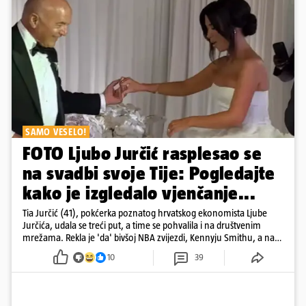
SAMO VESELO!
FOTO Ljubo Jurčić rasplesao se
na svadbi svoje Tije: Pogledajte
kako je izgledalo vjenčanje...
Tia Jurčić (41), pokćerka poznatog hrvatskog ekonomista Ljube
Jurčića, udala se treći put, a time se pohvalila i na društvenim
mrežama. Rekla je 'da' bivšoj NBA zvijezdi, Kennyju Smithu, a na
snimkama i fotografijama je pokazala vesele trenutke s vjenčanja
10
39