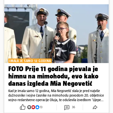
IMALA JE SAMO 12 GODINA
FOTO Prije 11 godina pjevala je
himnu na mimohodu, evo kako
danas izgleda Mia Negovetić
Kad je imala samo 12 godina, Mia Negovetić stala je pred najviše
dužnosnike i vojne časnike na mimohodu povodom 20. obljetnice
vojno-redarstvene operacije Oluja, te oduševila izvedbom 'Lijepe
naše'
13
36