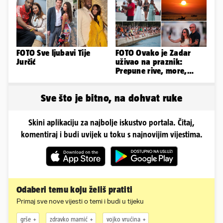
FOTO Sve ljubavi Tije
FOTO Ovako je Zadar
Jurčić
uživao na praznik:
Prepune rive, more,
sunce i čarobni zalazak
sunca
Sve što je bitno, na dohvat ruke
Skini aplikaciju za najbolje iskustvo portala. Čitaj,
komentiraj i budi uvijek u toku s najnovijim vijestima.
Odaberi temu koju želiš pratiti
Primaj sve nove vijesti o temi i budi u tijeku
grše
zdravko mamić
vojko vrućina