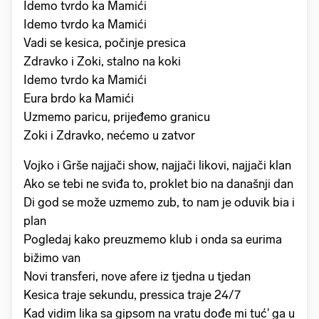
Idemo tvrdo ka Mamići
Idemo tvrdo ka Mamići
Vadi se kesica, počinje presica
Zdravko i Zoki, stalno na koki
Idemo tvrdo ka Mamići
Eura brdo ka Mamići
Uzmemo paricu, prijeđemo granicu
Zoki i Zdravko, nećemo u zatvor
Vojko i Grše najjači show, najjači likovi, najjači klan
Ako se tebi ne sviđa to, proklet bio na današnji dan
Di god se može uzmemo zub, to nam je oduvik bia i
plan
Pogledaj kako preuzmemo klub i onda sa eurima
bižimo van
Novi transferi, nove afere iz tjedna u tjedan
Kesica traje sekundu, pressica traje 24/7
Kad vidim lika sa gipsom na vratu dođe mi tuć' ga u