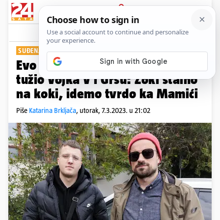
PRIJAVA
Show
Komentari
18
SUĐENJE ZBOG PJESME
Evo zbog kojih je stihova Mamić
tužio Vojka V i Gršu: Zoki stalno
na koki, idemo tvrdo ka Mamići
Piše
Katarina Brkljača
,
utorak, 7.3.2023. u 21:02