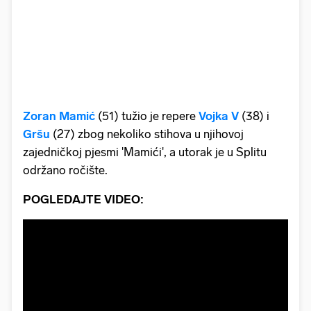
Zoran Mamić
(51) tužio je repere
Vojka V
(38) i
Gršu
(27) zbog nekoliko stihova u njihovoj
zajedničkoj pjesmi 'Mamići', a utorak je u Splitu
održano ročište.
POGLEDAJTE VIDEO: