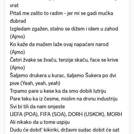
vrat
Pitaš me zašto to radim - jer mi se gadi mućka
đubrad
Izgledam zgažen, stalno se dižem i idem u zahod
(Ajmo)
Ko kaže da mažem laže ovaj napaćeni narod
(Ajmo)
Četiri žvake se žvaču, tenzije skaču, face se krive
(Ajmo)
Šaljemo drukera u kurac, šaljemo Šukera po dvi
pive (Yeah, yeah, yeah)
Trpamo pare u kese ka da smo dobili lutriju
Pare teku ka iz česme, mislim na drvnu industriju
Svi bi tili da nam smjeste
UEFA (POA), FIFA (SOA), DORH (USKOK), MORH
Ali nikako da u tome uspiju
Dudu će dobit' kikiriki, državni sudac dobit će sat