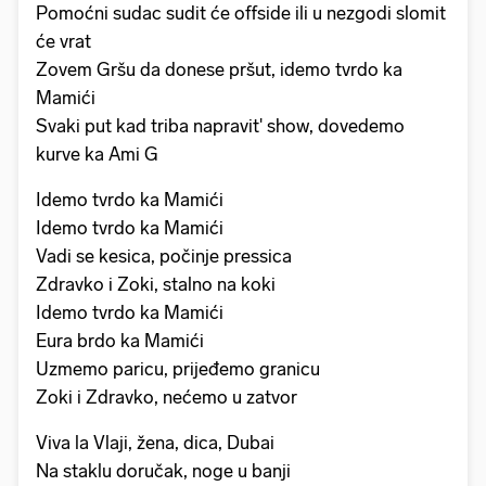
Pomoćni sudac sudit će offside ili u nezgodi slomit
će vrat
Zovem Gršu da donese pršut, idemo tvrdo ka
Mamići
Svaki put kad triba napravit' show, dovedemo
kurve ka Ami G
Idemo tvrdo ka Mamići
Idemo tvrdo ka Mamići
Vadi se kesica, počinje pressica
Zdravko i Zoki, stalno na koki
Idemo tvrdo ka Mamići
Eura brdo ka Mamići
Uzmemo paricu, prijeđemo granicu
Zoki i Zdravko, nećemo u zatvor
Viva la Vlaji, žena, dica, Dubai
Na staklu doručak, noge u banji