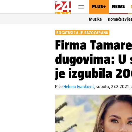
PLUS+
NEWS
Muzika
Domaće zvije
BOGATAŠICA JE RAZOČARANA
Firma Tamare 
dugovima: U 
je izgubila 20
Piše
Helena Ivanković
,
subota, 27.2.2021. 