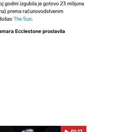
oj godini izgubila je gotovo 23 milijuna
kuna) prema računovodstvenim
 došao
The Sun
.
ara Ecclestone proslavila
01:17