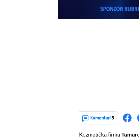
Komentari
3
Kozmetička firma
Tamare