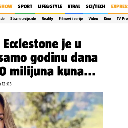
SHOW
SPORT
LIFE&STYLE
VIRAL
SCI/TECH
EXPRES
zde
Strane zvijezde
Reality
Filmovi i serije
Video
Kino
TV Pr
Ecclestone je u
samo godinu dana
0 milijuna kuna...
u 12:03