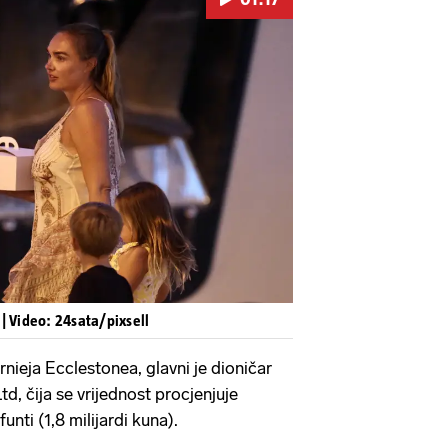
Pokretanje videa...
n
| Video: 24sata/pixsell
rnieja Ecclestonea, glavni je dioničar
td, čija se vrijednost procjenjuje
funti (1,8 milijardi kuna).