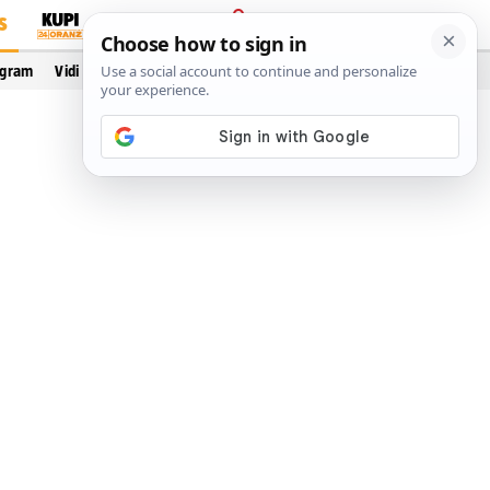
S
PRIJAVA
ogram
Vidi još…