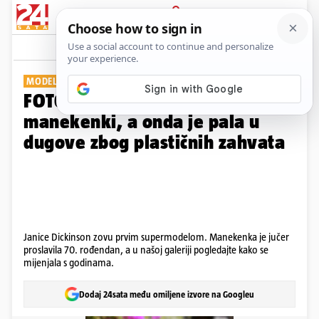
PRIJAVA
Galerija
Komentari
19
MODEL JANICE DICKINSON
FOTO Bila je jedna od najljepših
manekenki, a onda je pala u
dugove zbog plastičnih zahvata
Janice Dickinson zovu prvim supermodelom. Manekenka je jučer
proslavila 70. rođendan, a u našoj galeriji pogledajte kako se
mijenjala s godinama.
Dodaj 24sata među omiljene izvore na Googleu