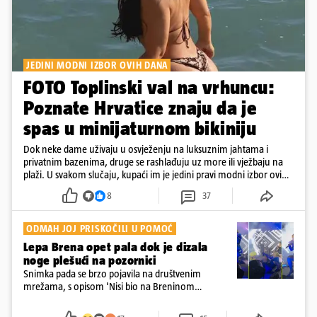
JEDINI MODNI IZBOR OVIH DANA
FOTO Toplinski val na vrhuncu:
Poznate Hrvatice znaju da je
spas u minijaturnom bikiniju
Dok neke dame uživaju u osvježenju na luksuznim jahtama i
privatnim bazenima, druge se rashlađuju uz more ili vježbaju na
plaži. U svakom slučaju, kupaći im je jedini pravi modni izbor ovih
dana
8
37
ODMAH JOJ PRISKOČILI U POMOĆ
Lepa Brena opet pala dok je dizala
noge plešući na pozornici
Snimka pada se brzo pojavila na društvenim
mrežama, s opisom 'Nisi bio na Breninom
koncertu, ako Brena nije pala pred tobom'.
Srećom, pjevačica se nije ozlijedila nego je s