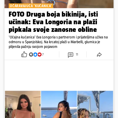
OČARAVAJUĆA 'KUĆANICA'
FOTO Druga boja bikinija, isti
učinak: Eva Longoria na plaži
pipkala svoje zanosne obline
'Očajna kućanica' Eva Longoria s partnerom i prijateljima uživa na
odmoru u Španjolskoj. Na krcatoj plaži u Marbelli, glumica je
plijenila pažnju svojom pojavom
7
11