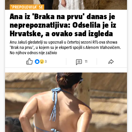
'PREPOLOVILA' SE
Ana iz 'Braka na prvu' danas je
neprepoznatljiva: Odselila je iz
Hrvatske, a ovako sad izgleda
Anu Jakuš gledatelji su upoznali u četvrtoj sezoni RTL-ova showa
'Brak na prvu', u kojem su je eksperti spojili s Alenom Vlahovićem.
No njihov odnos nije zaživio
3
11