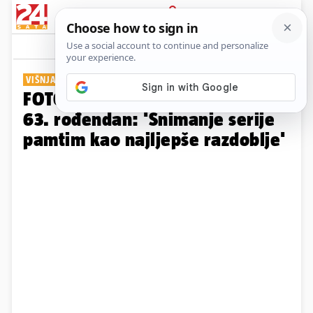
PRIJAVA
Galerija
Komentari
9
VIŠNJA BABIĆ
FOTO Dunja iz Smogovaca slavi
63. rođendan: 'Snimanje serije
pamtim kao najljepše razdoblje'