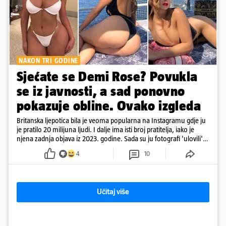
NAKON TRI GODINE
Sjećate se Demi Rose? Povukla
se iz javnosti, a sad ponovno
pokazuje obline. Ovako izgleda
Britanska ljepotica bila je veoma popularna na Instagramu gdje ju
je pratilo 20 milijuna ljudi. I dalje ima isti broj pratitelja, iako je
njena zadnja objava iz 2023. godine. Sada su ju fotografi 'ulovili'
na Ibizi
4
10
Učitaj više