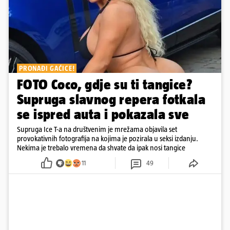
PRONAĐI GAĆICE!
FOTO Coco, gdje su ti tangice?
Supruga slavnog repera fotkala
se ispred auta i pokazala sve
Supruga Ice T-a na društvenim je mrežama objavila set
provokativnih fotografija na kojima je pozirala u seksi izdanju.
Nekima je trebalo vremena da shvate da ipak nosi tangice
11
49