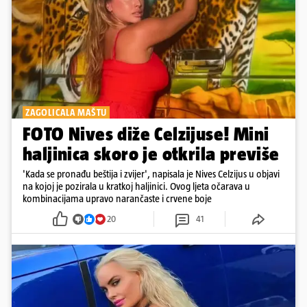
ZAGOLICALA MAŠTU
FOTO Nives diže Celzijuse! Mini
haljinica skoro je otkrila previše
'Kada se pronađu beštija i zvijer', napisala je Nives Celzijus u objavi
na kojoj je pozirala u kratkoj haljinici. Ovog ljeta očarava u
kombinacijama upravo narančaste i crvene boje
20
41