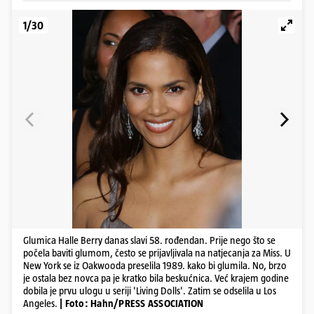
1/30
Glumica Halle Berry danas slavi 58. rođendan. Prije nego što se
počela baviti glumom, često se prijavljivala na natjecanja za Miss. U
New York se iz Oakwooda preselila 1989. kako bi glumila. No, brzo
je ostala bez novca pa je kratko bila beskućnica. Već krajem godine
dobila je prvu ulogu u seriji 'Living Dolls'. Zatim se odselila u Los
Angeles.
| Foto: Hahn/PRESS ASSOCIATION