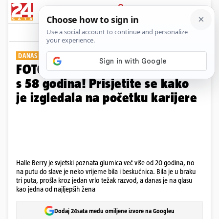
PRIJAVA
Galerija
Komentari
19
DANAS SLAVI ROĐENDAN
FOTO Halle Berry je prekrasna i
s 58 godina! Prisjetite se kako
je izgledala na početku karijere
Halle Berry je svjetski poznata glumica već više od 20 godina, no
na putu do slave je neko vrijeme bila i beskućnica. Bila je u braku
tri puta, prošla kroz jedan vrlo težak razvod, a danas je na glasu
kao jedna od najljepših žena
Dodaj 24sata među omiljene izvore na Googleu