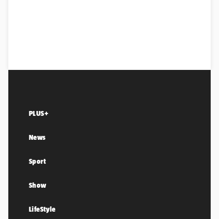
PLUS+
News
Sport
Show
LifeStyle