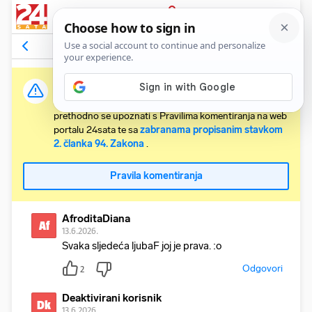
PRIJAVA
Komentari
4
Relevantni
Važna obavijest:
Svaki korisnik koji želi komentirati članke obvezan je
prethodno se upoznati s Pravilima komentiranja na web
portalu 24sata te sa
zabranama propisanim stavkom
2. članka 94. Zakona
.
Pravila komentiranja
AfroditaDiana
Af
13.6.2026.
Svaka sljedeća ljubaF joj je prava. :o
Odgovori
2
Deaktivirani korisnik
Dk
13.6.2026.