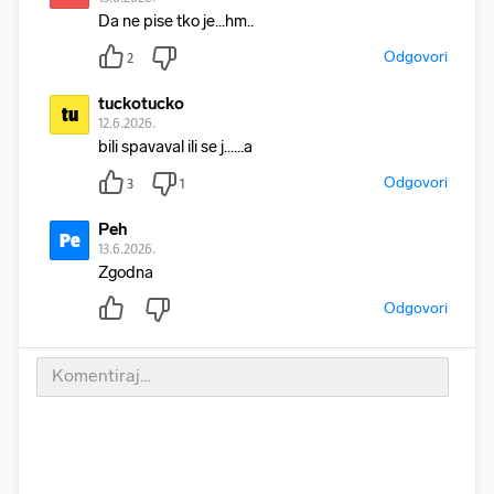
Da ne pise tko je...hm..
Odgovori
2
tuckotucko
tu
12.6.2026.
bili spavaval ili se j......a
Odgovori
3
1
Peh
Pe
13.6.2026.
Zgodna
Odgovori