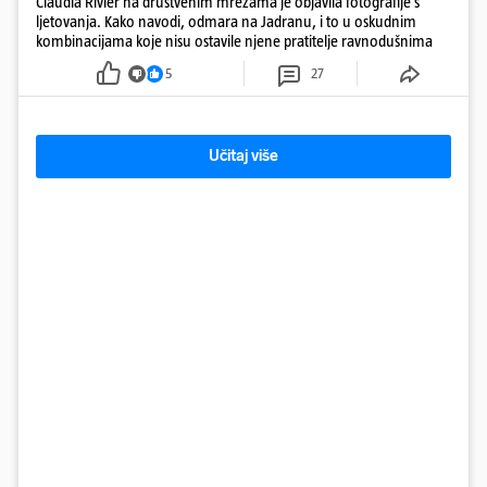
Claudia Rivier na društvenim mrežama je objavila fotografije s
ljetovanja. Kako navodi, odmara na Jadranu, i to u oskudnim
kombinacijama koje nisu ostavile njene pratitelje ravnodušnima
5
27
Učitaj više