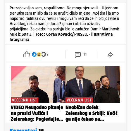
Prezadovoljan sam, raspalili smo. Ne mogu vjerovati… U jednom
trenutku sam mislio da će se urušiti cijelo mjesto. Moj tim i ja smo
naporno radili za ovu reviju i mogu vam reći da će ih biti još više u
Hrvatskoj, rekao nam je Juraj Zigman i otrčao uživati s
prijateljima. Za glazbu na partyju bio je zadužen Damir Martinović
Mrle iz Leta 3.
| Foto: Goran Kovacic/PIXSELL - ilustrativna
fotografija
9
14
Komentari
14