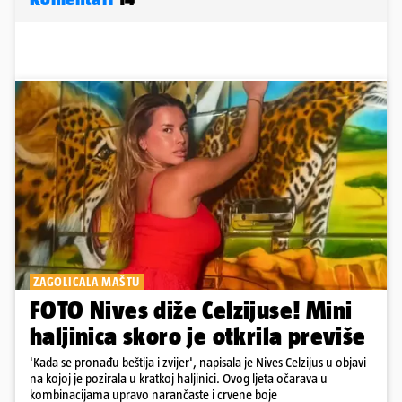
ZAGOLICALA MAŠTU
FOTO Nives diže Celzijuse! Mini
haljinica skoro je otkrila previše
'Kada se pronađu beštija i zvijer', napisala je Nives Celzijus u objavi
na kojoj je pozirala u kratkoj haljinici. Ovog ljeta očarava u
kombinacijama upravo narančaste i crvene boje