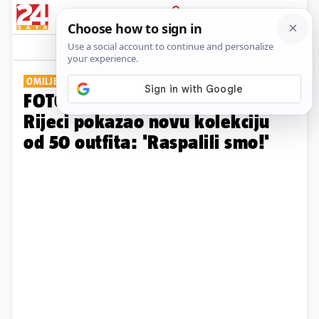
PRIJAVA
Galerija
Komentari
14
OMILJENI DIZAJNER ZVIJEZDA
FOTO Koji spektakl! Zigman u
Rijeci pokazao novu kolekciju
od 50 outfita: 'Raspalili smo!'