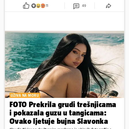
11
49
UŽIVA NA MORU
FOTO Prekrila grudi trešnjicama
i pokazala guzu u tangicama:
Ovako ljetuje bujna Slavonka