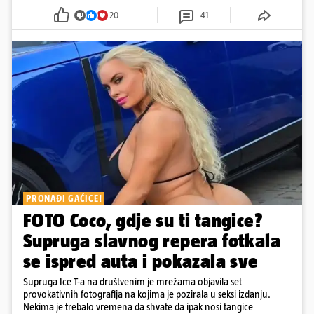
20
41
PRONAĐI GAĆICE!
FOTO Coco, gdje su ti tangice?
Supruga slavnog repera fotkala
se ispred auta i pokazala sve
Supruga Ice T-a na društvenim je mrežama objavila set
provokativnih fotografija na kojima je pozirala u seksi izdanju.
Nekima je trebalo vremena da shvate da ipak nosi tangice