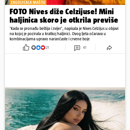
ZAGOLICALA MAŠTU
FOTO Nives diže Celzijuse! Mini
haljinica skoro je otkrila previše
'Kada se pronađu beštija i zvijer', napisala je Nives Celzijus u objavi
na kojoj je pozirala u kratkoj haljinici. Ovog ljeta očarava u
kombinacijama upravo narančaste i crvene boje
21
41