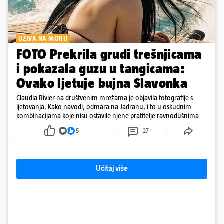
UŽIVA NA MORU
FOTO Prekrila grudi trešnjicama
i pokazala guzu u tangicama:
Ovako ljetuje bujna Slavonka
Claudia Rivier na društvenim mrežama je objavila fotografije s
ljetovanja. Kako navodi, odmara na Jadranu, i to u oskudnim
kombinacijama koje nisu ostavile njene pratitelje ravnodušnima
5
27
Učitaj više