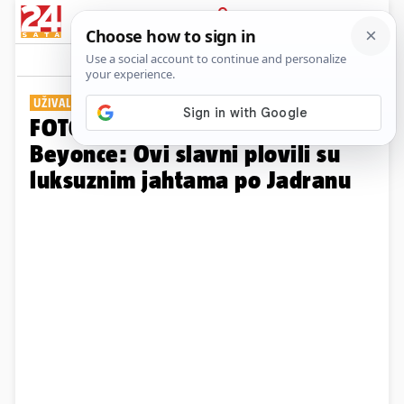
PRIJAVA
Galerija
Komentari
92
UŽIVALI U HRVATSKOJ
FOTO Bezos i zaručnica, Gates,
Beyonce: Ovi slavni plovili su
luksuznim jahtama po Jadranu