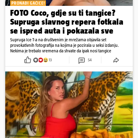
PRONAĐI GAĆICE!
FOTO Coco, gdje su ti tangice?
Supruga slavnog repera fotkala
se ispred auta i pokazala sve
Supruga Ice T-a na društvenim je mrežama objavila set
provokativnih fotografija na kojima je pozirala u seksi izdanju.
Nekima je trebalo vremena da shvate da ipak nosi tangice
13
54