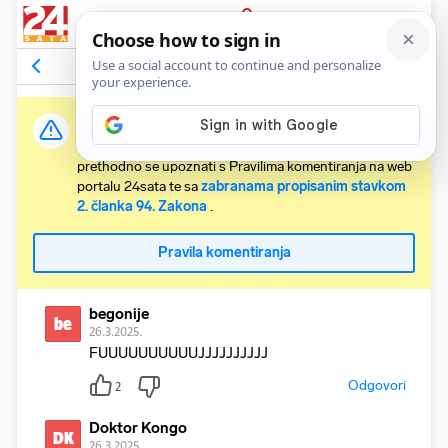
PRIJAVA
Komentari
4
Relevantni
Važna obavijest:
Svaki korisnik koji želi komentirati članke obvezan je
prethodno se upoznati s Pravilima komentiranja na web
portalu 24sata te sa
zabranama propisanim stavkom
2. članka 94. Zakona
.
Pravila komentiranja
begonije
be
26.3.2025.
FUUUUUUUUUUJJJJJJJJJJ
Odgovori
2
Doktor Kongo
DK
26.3.2025.