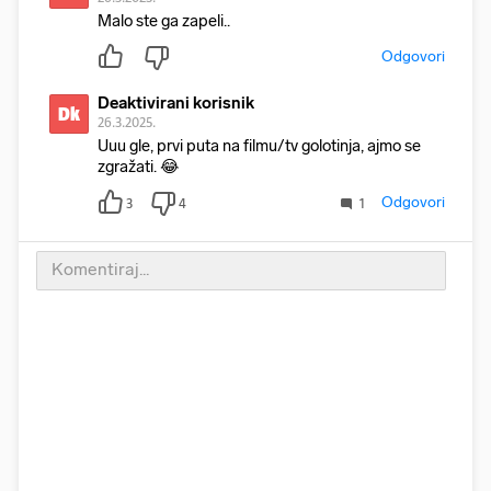
Malo ste ga zapeli..
Odgovori
Deaktivirani korisnik
Dk
26.3.2025.
Uuu gle, prvi puta na filmu/tv golotinja, ajmo se
zgražati. 😂
Odgovori
3
4
1