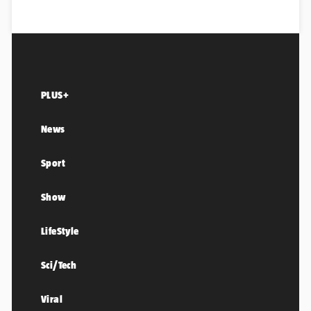
PLUS+
News
Sport
Show
LifeStyle
Sci/Tech
Viral